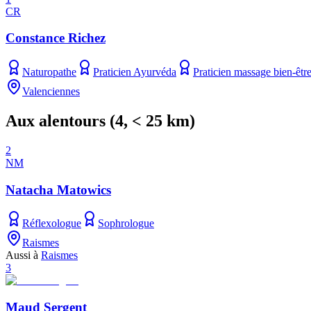
CR
Constance Richez
Naturopathe
Praticien Ayurvéda
Praticien massage bien-êtr
Valenciennes
Aux alentours
(
4
, < 25 km)
2
NM
Natacha Matowics
Réflexologue
Sophrologue
Raismes
Aussi à
Raismes
3
Maud Sergent