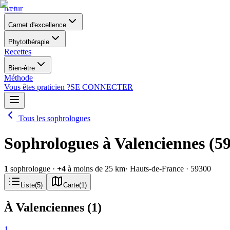
nætur
Carnet d'excellence
Phytothérapie
Recettes
Bien-être
Méthode
Vous êtes praticien ?
SE CONNECTER
Tous les sophrologues
Sophrologues à Valenciennes (5
1
sophrologue
·
+
4
à moins de 25 km
· Hauts-de-France
· 59300
Liste
(
5
)
Carte
(
1
)
À Valenciennes
(
1
)
1