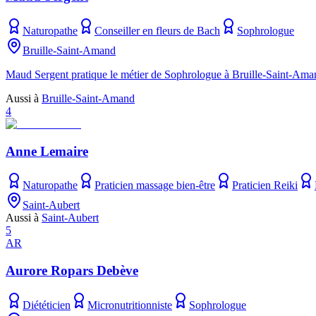
Naturopathe
Conseiller en fleurs de Bach
Sophrologue
Bruille-Saint-Amand
Maud Sergent pratique le métier de Sophrologue à Bruille-Saint-Amand
Aussi à
Bruille-Saint-Amand
4
Anne Lemaire
Naturopathe
Praticien massage bien-être
Praticien Reiki
Saint-Aubert
Aussi à
Saint-Aubert
5
AR
Aurore Ropars Debève
Diététicien
Micronutritionniste
Sophrologue