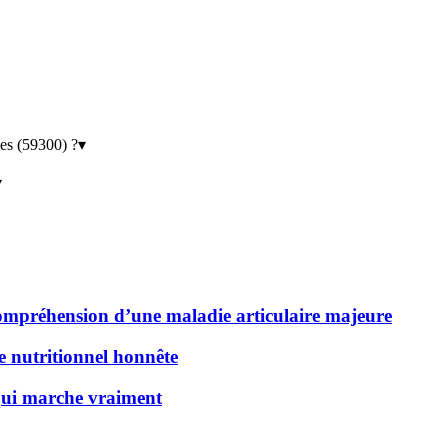
es (59300) ?
▾
▾
 compréhension d’une maladie articulaire majeure
de nutritionnel honnête
 qui marche vraiment