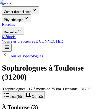
nætur
Carnet d'excellence
Phytothérapie
Recettes
Bien-être
Méthode
Vous êtes praticien ?
SE CONNECTER
Tous les sophrologues
Sophrologues à Toulouse
(31200)
3
sophrologues
·
+
7
à moins de 25 km
· Occitanie
· 31200
Liste
(
10
)
Carte
(
3
)
À Toulouse
(
3
)