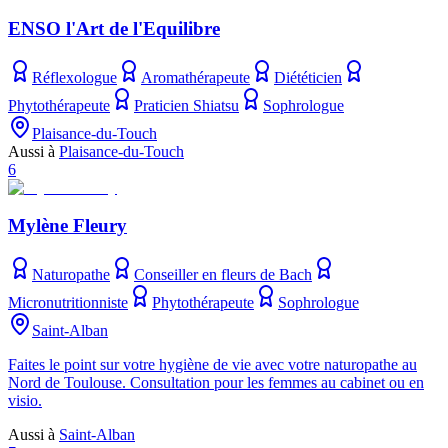
ENSO l'Art de l'Equilibre
Réflexologue
Aromathérapeute
Diététicien
Phytothérapeute
Praticien Shiatsu
Sophrologue
Plaisance-du-Touch
Aussi à
Plaisance-du-Touch
6
Mylène Fleury
Naturopathe
Conseiller en fleurs de Bach
Micronutritionniste
Phytothérapeute
Sophrologue
Saint-Alban
Faites le point sur votre hygiène de vie avec votre naturopathe au
Nord de Toulouse. Consultation pour les femmes au cabinet ou en
visio.
Aussi à
Saint-Alban