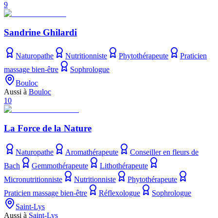
9
Sandrine Ghilardi
Naturopathe
Nutritionniste
Phytothérapeute
Praticien
massage bien-être
Sophrologue
Bouloc
Aussi à
Bouloc
10
La Force de la Nature
Naturopathe
Aromathérapeute
Conseiller en fleurs de
Bach
Gemmothérapeute
Lithothérapeute
Micronutritionniste
Nutritionniste
Phytothérapeute
Praticien massage bien-être
Réflexologue
Sophrologue
Saint-Lys
Aussi à
Saint-Lys