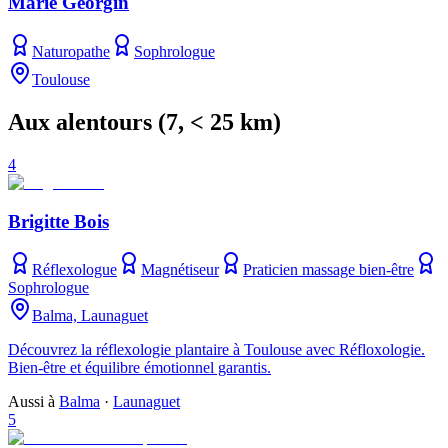
Marie Georgin
Naturopathe
Sophrologue
Toulouse
Aux alentours
(
7
, < 25 km)
4
Brigitte Bois
Réflexologue
Magnétiseur
Praticien massage bien-être
Sophrologue
Balma, Launaguet
Découvrez la réflexologie plantaire à Toulouse avec Réfloxologie.
Bien-être et équilibre émotionnel garantis.
Aussi à
Balma
·
Launaguet
5