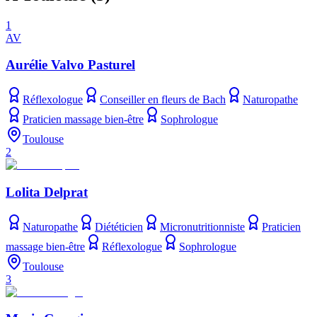
1
AV
Aurélie Valvo Pasturel
Réflexologue
Conseiller en fleurs de Bach
Naturopathe
Praticien massage bien-être
Sophrologue
Toulouse
2
Lolita Delprat
Naturopathe
Diététicien
Micronutritionniste
Praticien
massage bien-être
Réflexologue
Sophrologue
Toulouse
3