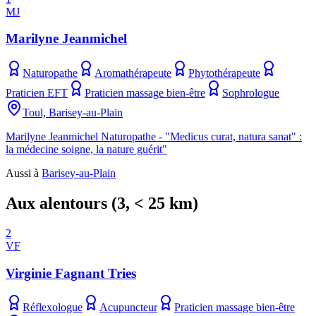
MJ
Marilyne Jeanmichel
Naturopathe
Aromathérapeute
Phytothérapeute
Praticien EFT
Praticien massage bien-être
Sophrologue
Toul, Barisey-au-Plain
Marilyne Jeanmichel Naturopathe - "Medicus curat, natura sanat" :
la médecine soigne, la nature guérit"
Aussi à
Barisey-au-Plain
Aux alentours
(
3
, < 25 km)
2
VF
Virginie Fagnant Tries
Réflexologue
Acupuncteur
Praticien massage bien-être