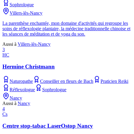
Sophrologue
Villers-lès-Nancy
La parenthèse enchantée, mon domaine d'activités qui regroupe les
soins de réflexologie plantaire, la médecine traditionnelle chinoise et
les séances de méditation et de yoga du son.
Aussi à
Villers-lès-Nancy
3
HC
Hermine Christmann
Naturopathe
Conseiller en fleurs de Bach
Praticien Reiki
Réflexologue
Sophrologue
Nancy
Aussi à
Nancy
4
Cs
Centre stop-tabac LaserOstop Nancy