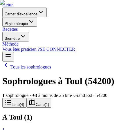
nætur
Carnet d'excellence
Phytothérapie
Recettes
Bien-être
Méthode
Vous êtes praticien ?
SE CONNECTER
Tous les sophrologues
Sophrologues à Toul (54200)
1
sophrologue
·
+
3
à moins de 25 km
· Grand Est
· 54200
Liste
(
4
)
Carte
(
1
)
À Toul
(
1
)
1