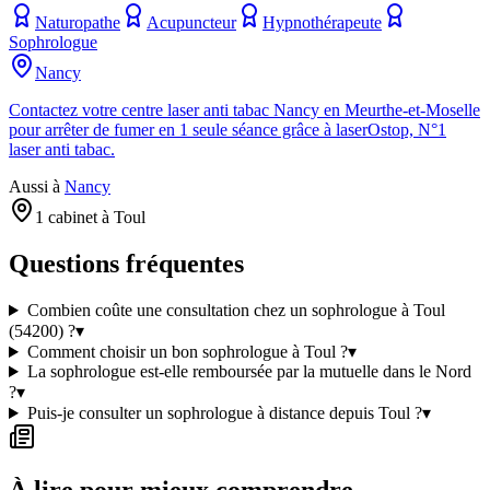
Naturopathe
Acupuncteur
Hypnothérapeute
Sophrologue
Nancy
Contactez votre centre laser anti tabac Nancy en Meurthe-et-Moselle
pour arrêter de fumer en 1 seule séance grâce à laserOstop, N°1
laser anti tabac.
Aussi à
Nancy
1 cabinet à Toul
Questions fréquentes
Combien coûte une consultation chez un sophrologue à Toul
(54200) ?
▾
Comment choisir un bon sophrologue à Toul ?
▾
La sophrologue est-elle remboursée par la mutuelle dans le Nord
?
▾
Puis-je consulter un sophrologue à distance depuis Toul ?
▾
À lire pour mieux comprendre