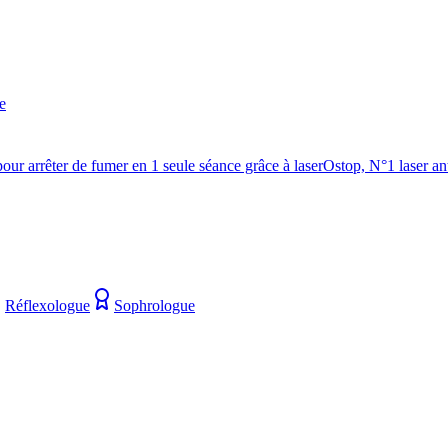
e
ur arrêter de fumer en 1 seule séance grâce à laserOstop, N°1 laser ant
Réflexologue
Sophrologue