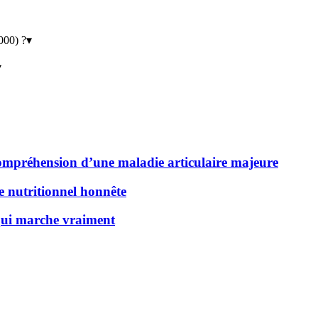
000) ?
▾
▾
 compréhension d’une maladie articulaire majeure
de nutritionnel honnête
 qui marche vraiment