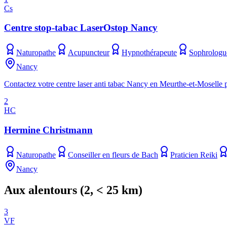
Cs
Centre stop-tabac LaserOstop Nancy
Naturopathe
Acupuncteur
Hypnothérapeute
Sophrologu
Nancy
Contactez votre centre laser anti tabac Nancy en Meurthe-et-Moselle po
2
HC
Hermine Christmann
Naturopathe
Conseiller en fleurs de Bach
Praticien Reiki
Nancy
Aux alentours
(
2
, < 25 km)
3
VF