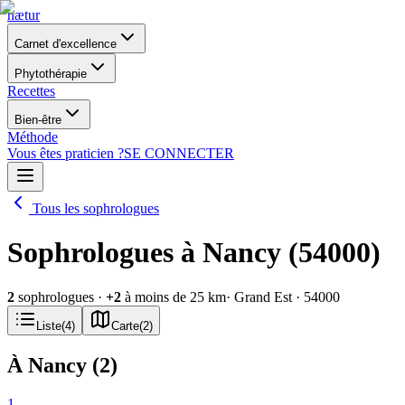
nætur
Carnet d'excellence
Phytothérapie
Recettes
Bien-être
Méthode
Vous êtes praticien ?
SE CONNECTER
Tous les sophrologues
Sophrologues à Nancy (54000)
2
sophrologues
·
+
2
à moins de 25 km
· Grand Est
· 54000
Liste
(
4
)
Carte
(
2
)
À Nancy
(
2
)
1