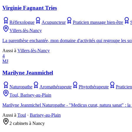
Virginie Fagnant Tries
Réflexologue
Acupuncteur
Praticien massage bien-être
Villers-lès-Nancy
La parenthèse enchantée, mon domaine d'activités qui regroupe les soin
Aussi à
Villers-lès-Nancy
4
MJ
Marilyne Jeanmichel
Naturopathe
Aromathérapeute
Phytothérapeute
Praticie
Toul, Barisey-au-Plain
Marilyne Jeanmichel Naturopathe - "Medicus curat, natura sanat" : la 
Aussi à
Toul
·
Barisey-au-Plain
2 cabinets à Nancy