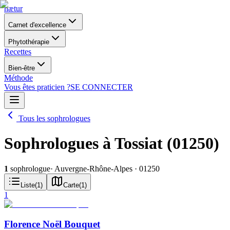
nætur
Carnet d'excellence
Phytothérapie
Recettes
Bien-être
Méthode
Vous êtes praticien ?
SE CONNECTER
Tous les sophrologues
Sophrologues à Tossiat (01250)
1
sophrologue
· Auvergne-Rhône-Alpes
· 01250
Liste
(
1
)
Carte
(
1
)
1
Florence Noël Bouquet