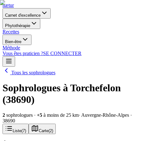
nætur
Carnet d'excellence
Phytothérapie
Recettes
Bien-être
Méthode
Vous êtes praticien ?
SE CONNECTER
Tous les sophrologues
Sophrologues à Torchefelon
(38690)
2
sophrologues
·
+
5
à moins de 25 km
· Auvergne-Rhône-Alpes
·
38690
Liste
(
7
)
Carte
(
2
)