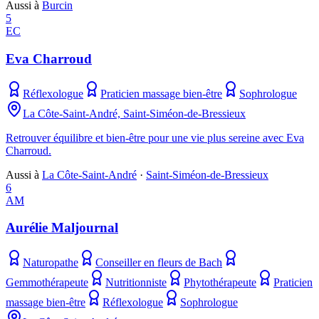
Aussi à
Burcin
5
EC
Eva Charroud
Réflexologue
Praticien massage bien-être
Sophrologue
La Côte-Saint-André, Saint-Siméon-de-Bressieux
Retrouver équilibre et bien-être pour une vie plus sereine avec Eva
Charroud.
Aussi à
La Côte-Saint-André
·
Saint-Siméon-de-Bressieux
6
AM
Aurélie Maljournal
Naturopathe
Conseiller en fleurs de Bach
Gemmothérapeute
Nutritionniste
Phytothérapeute
Praticien
massage bien-être
Réflexologue
Sophrologue