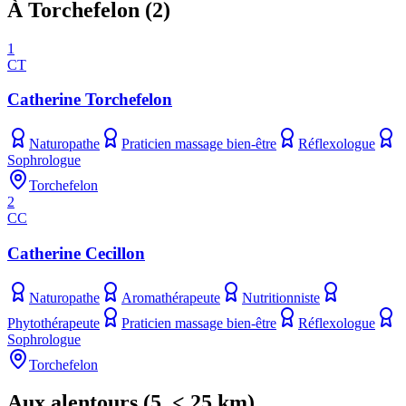
À Torchefelon
(
2
)
1
CT
Catherine Torchefelon
Naturopathe
Praticien massage bien-être
Réflexologue
Sophrologue
Torchefelon
2
CC
Catherine Cecillon
Naturopathe
Aromathérapeute
Nutritionniste
Phytothérapeute
Praticien massage bien-être
Réflexologue
Sophrologue
Torchefelon
Aux alentours
(
5
, < 25 km)