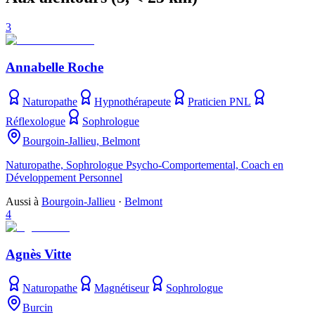
3
Annabelle Roche
Naturopathe
Hypnothérapeute
Praticien PNL
Réflexologue
Sophrologue
Bourgoin-Jallieu, Belmont
Naturopathe, Sophrologue Psycho-Comportemental, Coach en
Développement Personnel
Aussi à
Bourgoin-Jallieu
·
Belmont
4
Agnès Vitte
Naturopathe
Magnétiseur
Sophrologue
Burcin