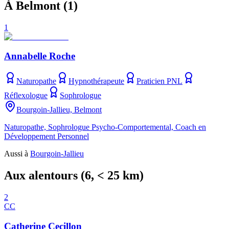
À Belmont
(
1
)
1
Annabelle Roche
Naturopathe
Hypnothérapeute
Praticien PNL
Réflexologue
Sophrologue
Bourgoin-Jallieu, Belmont
Naturopathe, Sophrologue Psycho-Comportemental, Coach en
Développement Personnel
Aussi à
Bourgoin-Jallieu
Aux alentours
(
6
, < 25 km)
2
CC
Catherine Cecillon