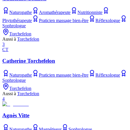
Naturopathe
Aromathérapeute
Nutritionniste
Phytothérapeute
Praticien massage bien-être
Réflexologue
Sophrologue
Torchefelon
Aussi à
Torchefelon
3
CT
Catherine Torchefelon
Naturopathe
Praticien massage bien-être
Réflexologue
Sophrologue
Torchefelon
Aussi à
Torchefelon
4
Agnès Vitte
Naturopathe
Magnétiseur
Sophrologue