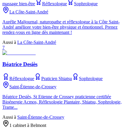
massage bien-être
Réflexologue
Sophrologue
La Côte-Saint-André
Aurélie Maljournal, naturopathe et réflexologue à la Côte Saint-
André améliore votre bien-être physique et émotionnel. Prenez
rendez-vous en ligne dès maintenant !
Aussi à
La Côte-Saint-André
7
Béatrice Desiès
Réflexologue
Praticien Shiatsu
Sophrologue
Saint-Étienne-de-Crossey
Béatrice Desiès, St Etienne de Crossey praticienne certifiée
Bioénergie Acmos, Réflexologie Plantaire, Shiatsu, Sophrologie,
Trame...
Aussi à
Saint-Étienne-de-Crossey
1 cabinet à Belmont