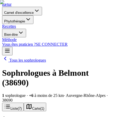
nætur
Carnet d'excellence
Phytothérapie
Recettes
Bien-être
Méthode
Vous êtes praticien ?
SE CONNECTER
Tous les sophrologues
Sophrologues à Belmont
(38690)
1
sophrologue
·
+
6
à moins de 25 km
· Auvergne-Rhône-Alpes
·
38690
Liste
(
7
)
Carte
(
1
)