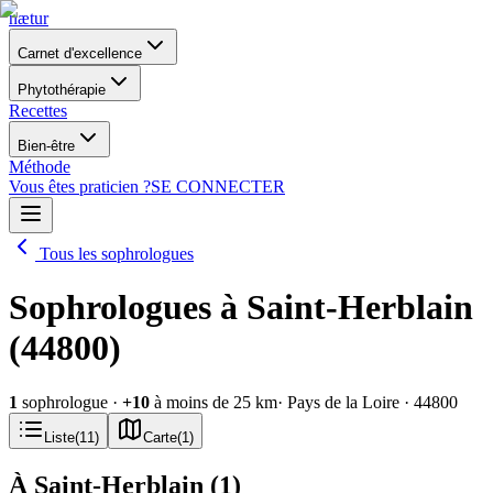
nætur
Carnet d'excellence
Phytothérapie
Recettes
Bien-être
Méthode
Vous êtes praticien ?
SE CONNECTER
Tous les sophrologues
Sophrologues à Saint-Herblain
(44800)
1
sophrologue
·
+
10
à moins de 25 km
· Pays de la Loire
· 44800
Liste
(
11
)
Carte
(
1
)
À Saint-Herblain
(
1
)