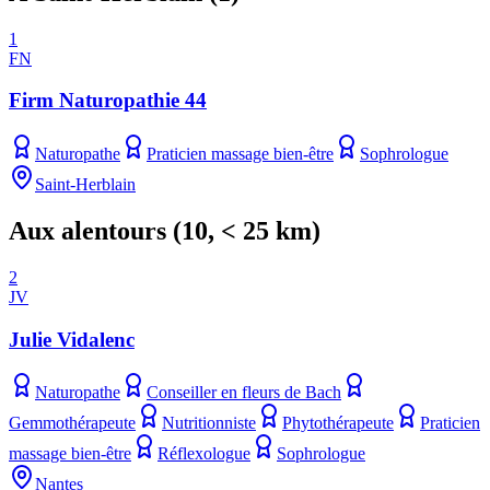
1
FN
Firm Naturopathie 44
Naturopathe
Praticien massage bien-être
Sophrologue
Saint-Herblain
Aux alentours
(
10
, < 25 km)
2
JV
Julie Vidalenc
Naturopathe
Conseiller en fleurs de Bach
Gemmothérapeute
Nutritionniste
Phytothérapeute
Praticien
massage bien-être
Réflexologue
Sophrologue
Nantes