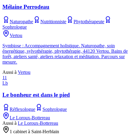
Mélaine Perrodeau
Naturopathe
Nutritionniste
Phytothérapeute
Sophrologue
Vertou
Symbiose : Accompagnement holistique. Naturopathe, soin
énergétique, sylvothérapie, phytothérapie, 44120 Vertou. Bains de
forêt, ateliers santé, ateliers relaxation et méditation. Parcours sur
mesure.
Aussi à
Vertou
11
Lb
Le bonheur est dans le pied
Réflexologue
Sophrologue
Le Loroux-Bottereau
Aussi à
Le Loroux-Bottereau
1 cabinet à Saint-Herblain