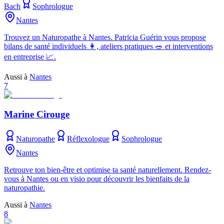
Bach
Sophrologue
Nantes
Trouvez un Naturopathe à Nantes. Patricia Guérin vous propose
bilans de santé individuels 👩, ateliers pratiques 🥗 et interventions
en entreprise 📈.
Aussi à
Nantes
7
Marine Cirouge
Naturopathe
Réflexologue
Sophrologue
Nantes
Retrouve ton bien-être et optimise ta santé naturellement. Rendez-
vous à Nantes ou en visio pour découvrir les bienfaits de la
naturopathie.
Aussi à
Nantes
8