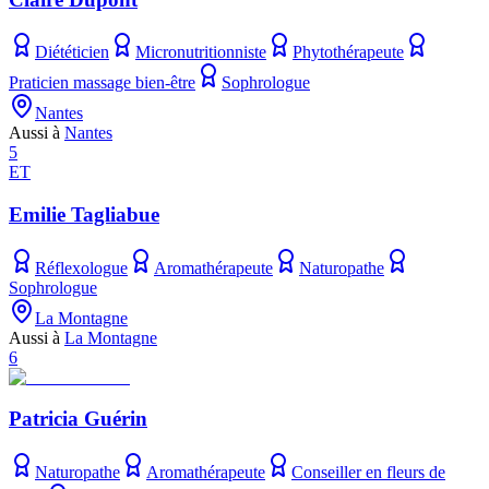
Diététicien
Micronutritionniste
Phytothérapeute
Praticien massage bien-être
Sophrologue
Nantes
Aussi à
Nantes
5
ET
Emilie Tagliabue
Réflexologue
Aromathérapeute
Naturopathe
Sophrologue
La Montagne
Aussi à
La Montagne
6
Patricia Guérin
Naturopathe
Aromathérapeute
Conseiller en fleurs de