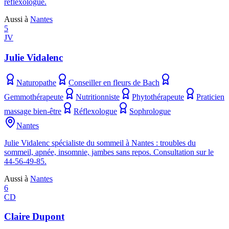
réflexologue.
Aussi à
Nantes
5
JV
Julie Vidalenc
Naturopathe
Conseiller en fleurs de Bach
Gemmothérapeute
Nutritionniste
Phytothérapeute
Praticien
massage bien-être
Réflexologue
Sophrologue
Nantes
Julie Vidalenc spécialiste du sommeil à Nantes : troubles du
sommeil, apnée, insomnie, jambes sans repos. Consultation sur le
44-56-49-85.
Aussi à
Nantes
6
CD
Claire Dupont