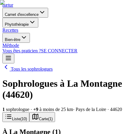
nætur
Carnet d'excellence
Phytothérapie
Recettes
Bien-être
Méthode
Vous êtes praticien ?
SE CONNECTER
Tous les sophrologues
Sophrologues à La Montagne
(44620)
1
sophrologue
·
+
9
à moins de 25 km
· Pays de la Loire
· 44620
Liste
(
10
)
Carte
(
1
)
À La Montagne
(
1
)