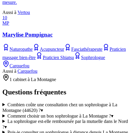
mesure.
Aussi à
Vertou
10
MP
Marylise Pompignac
Naturopathe
Acupuncteur
Fasciathérapeute
Praticien
massage bien-être
Praticien Shiatsu
Sophrologue
Carquefou
Aussi à
Carquefou
1 cabinet à La Montagne
Questions fréquentes
Combien coûte une consultation chez un sophrologue à La
Montagne (44620) ?
▾
Comment choisir un bon sophrologue à La Montagne ?
▾
La sophrologue est-elle remboursée par la mutuelle dans le Nord
?
▾
Puis-je consulter un sophrologue à distance depuis La Montagne