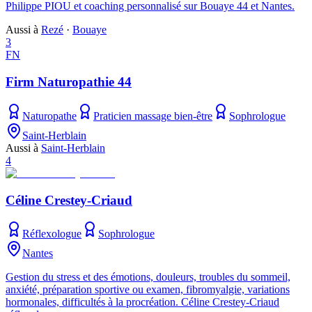
Philippe PIOU et coaching personnalisé sur Bouaye 44 et Nantes.
Aussi à
Rezé
·
Bouaye
3
FN
Firm Naturopathie 44
Naturopathe
Praticien massage bien-être
Sophrologue
Saint-Herblain
Aussi à
Saint-Herblain
4
Céline Crestey-Criaud
Réflexologue
Sophrologue
Nantes
Gestion du stress et des émotions, douleurs, troubles du sommeil,
anxiété, préparation sportive ou examen, fibromyalgie, variations
hormonales, difficultés à la procréation. Céline Crestey-Criaud