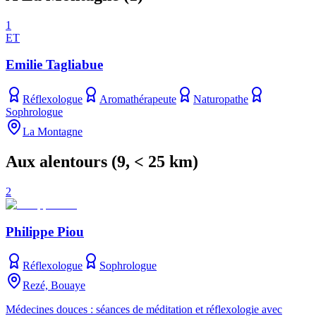
1
ET
Emilie Tagliabue
Réflexologue
Aromathérapeute
Naturopathe
Sophrologue
La Montagne
Aux alentours
(
9
, < 25 km)
2
Philippe Piou
Réflexologue
Sophrologue
Rezé, Bouaye
Médecines douces : séances de méditation et réflexologie avec