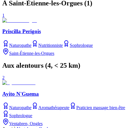
À Saint-Étienne-les-Orgues
(
1
)
1
Priscilla Perigois
Naturopathe
Nutritionniste
Sophrologue
Saint-Étienne-les-Orgues
Aux alentours
(
4
, < 25 km)
2
Ayito N'Guema
Naturopathe
Aromathérapeute
Praticien massage bien-être
Sophrologue
Ventabren, Ongles