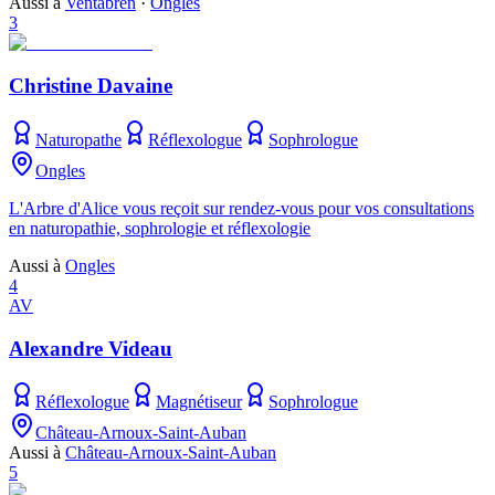
Aussi à
Ventabren
·
Ongles
3
Christine Davaine
Naturopathe
Réflexologue
Sophrologue
Ongles
L'Arbre d'Alice vous reçoit sur rendez-vous pour vos consultations
en naturopathie, sophrologie et réflexologie
Aussi à
Ongles
4
AV
Alexandre Videau
Réflexologue
Magnétiseur
Sophrologue
Château-Arnoux-Saint-Auban
Aussi à
Château-Arnoux-Saint-Auban
5