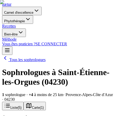
nætur
Carnet d'excellence
Phytothérapie
Recettes
Bien-être
Méthode
Vous êtes praticien ?
SE CONNECTER
Tous les sophrologues
Sophrologues à Saint-Étienne-
les-Orgues (04230)
1
sophrologue
·
+
4
à moins de 25 km
· Provence-Alpes-Côte d'Azur
· 04230
Liste
(
5
)
Carte
(
1
)