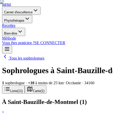
nætur
Carnet d'excellence
Phytothérapie
Recettes
Bien-être
Méthode
Vous êtes praticien ?
SE CONNECTER
Tous les sophrologues
Sophrologues à Saint-Bauzille-
1
sophrologue
·
+
10
à moins de 25 km
· Occitanie
· 34160
Liste
(
11
)
Carte
(
1
)
À Saint-Bauzille-de-Montmel
(
1
)
1