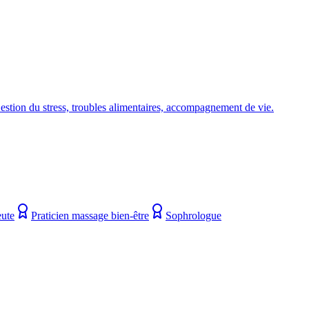
Gestion du stress, troubles alimentaires, accompagnement de vie.
eute
Praticien massage bien-être
Sophrologue