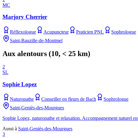
MC
Marjory Cherrier
Réflexologue
Acupuncteur
Praticien PNL
Sophrologue
Saint-Bauzille-de-Montmel
Aux alentours
(
10
, < 25 km)
2
SL
Sophie Lopez
Naturopathe
Conseiller en fleurs de Bach
Sophrologue
Saint-Geniès-des-Mourgues
Sophie Lopez, naturopathe et relaxation. Accompagnement naturel en n
Aussi à
Saint-Geniès-des-Mourgues
3