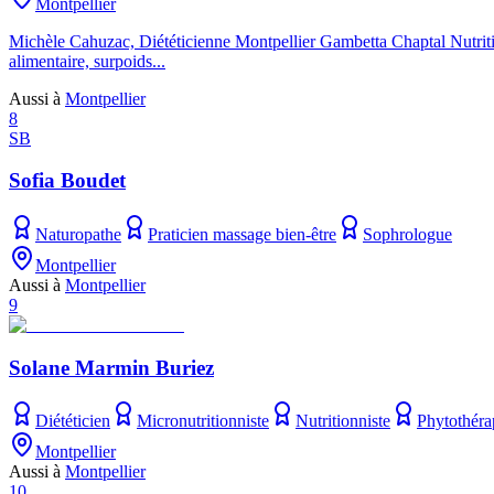
Montpellier
Michèle Cahuzac, Diététicienne Montpellier Gambetta Chaptal Nutritionn
alimentaire, surpoids...
Aussi à
Montpellier
8
SB
Sofia Boudet
Naturopathe
Praticien massage bien-être
Sophrologue
Montpellier
Aussi à
Montpellier
9
Solane Marmin Buriez
Diététicien
Micronutritionniste
Nutritionniste
Phytothéra
Montpellier
Aussi à
Montpellier
10