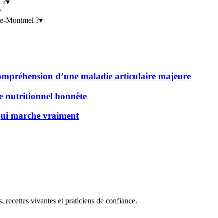
 ?
▾
▾
-de-Montmel ?
▾
 compréhension d’une maladie articulaire majeure
de nutritionnel honnête
 qui marche vraiment
, recettes vivantes et praticiens de confiance.