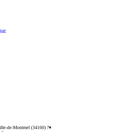
gue
ille-de-Montmel (34160) ?
▾