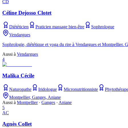
CD
Céline Dejosso Clotet
Diététicien
Praticien massage bien-être
Sophrologue
Vendargues
Sophrologie, diététique et yoga du rire à Vendargues et Montpellier. 
Aussi à
Vendargues
4
Malika Cécile
Naturopathe
Iridologue
Micronutritionniste
Phytothérap
Montpellier, Ganges, Aniane
Aussi à
Montpellier
·
Ganges
·
Aniane
5
AC
Agnès Collet