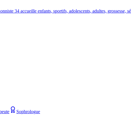
iste 34 accueille enfants, sportifs, adolescents, adultes, grossesse, sé
peute
Sophrologue