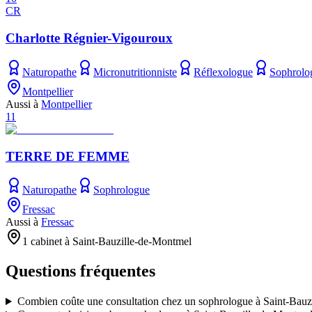
CR
Charlotte Régnier-Vigouroux
Naturopathe
Micronutritionniste
Réflexologue
Sophrolo
Montpellier
Aussi à
Montpellier
11
TERRE DE FEMME
Naturopathe
Sophrologue
Fressac
Aussi à
Fressac
1 cabinet à Saint-Bauzille-de-Montmel
Questions fréquentes
Combien coûte une consultation chez un sophrologue à Saint-Bauz