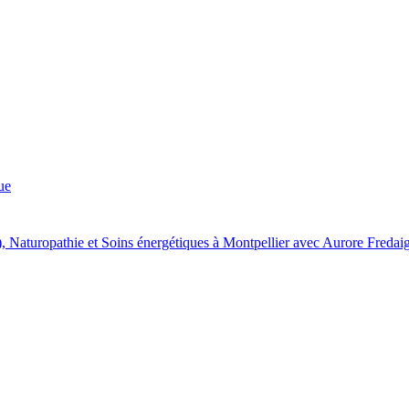
ue
aturopathie et Soins énergétiques à Montpellier avec Aurore Fredaig