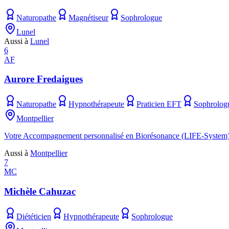
Naturopathe
Magnétiseur
Sophrologue
Lunel
Aussi à
Lunel
6
AF
Aurore Fredaigues
Naturopathe
Hypnothérapeute
Praticien EFT
Sophrolog
Montpellier
Votre Accompagnement personnalisé en Biorésonance (LIFE-System), N
Aussi à
Montpellier
7
MC
Michèle Cahuzac
Diététicien
Hypnothérapeute
Sophrologue