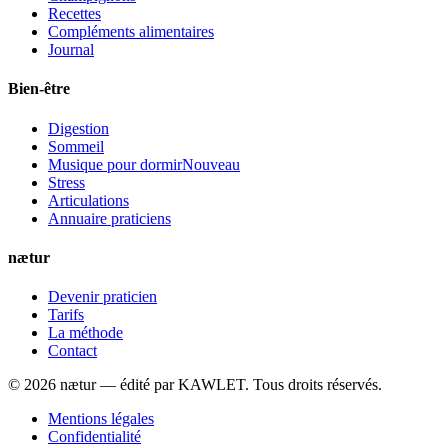
Recettes
Compléments alimentaires
Journal
Bien-être
Digestion
Sommeil
Musique pour dormir
Nouveau
Stress
Articulations
Annuaire praticiens
nætur
Devenir praticien
Tarifs
La méthode
Contact
©
2026
nætur — édité par
KAWLET
. Tous droits réservés.
Mentions légales
Confidentialité