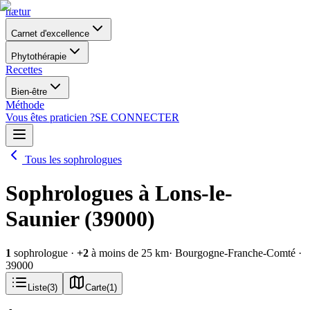
nætur
Carnet d'excellence
Phytothérapie
Recettes
Bien-être
Méthode
Vous êtes praticien ?
SE CONNECTER
Tous les sophrologues
Sophrologues à Lons-le-
Saunier (39000)
1
sophrologue
·
+
2
à moins de 25 km
· Bourgogne-Franche-Comté
·
39000
Liste
(
3
)
Carte
(
1
)