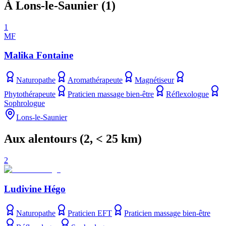
À Lons-le-Saunier
(
1
)
1
MF
Malika Fontaine
Naturopathe
Aromathérapeute
Magnétiseur
Phytothérapeute
Praticien massage bien-être
Réflexologue
Sophrologue
Lons-le-Saunier
Aux alentours
(
2
, < 25 km)
2
Ludivine Hégo
Naturopathe
Praticien EFT
Praticien massage bien-être