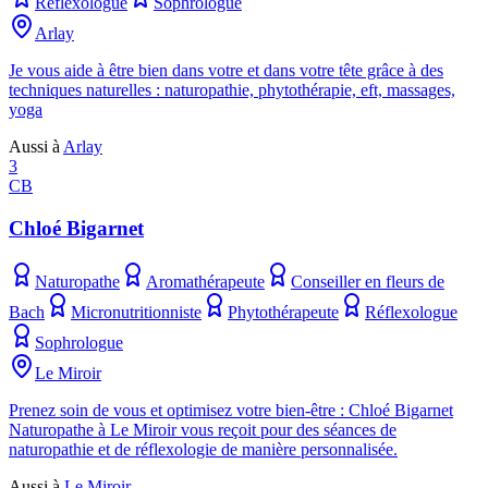
Réflexologue
Sophrologue
Arlay
Je vous aide à être bien dans votre et dans votre tête grâce à des
techniques naturelles : naturopathie, phytothérapie, eft, massages,
yoga
Aussi à
Arlay
3
CB
Chloé Bigarnet
Naturopathe
Aromathérapeute
Conseiller en fleurs de
Bach
Micronutritionniste
Phytothérapeute
Réflexologue
Sophrologue
Le Miroir
Prenez soin de vous et optimisez votre bien-être : Chloé Bigarnet
Naturopathe à Le Miroir vous reçoit pour des séances de
naturopathie et de réflexologie de manière personnalisée.
Aussi à
Le Miroir