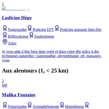
1
Ludivine Hégo
Naturopathe
Praticien EFT
Praticien massage bien-être
Réflexologue
Sophrologue
Arlay
Je vous aide à être bien dans votre et dans votre tête grâce à des
techniques naturelles : naturopathie, phytothérapie, eft, massages,
yoga
Aux alentours
(
1
, < 25 km)
2
MF
Malika Fontaine
Naturopathe
Aromathérapeute
Magnétiseur