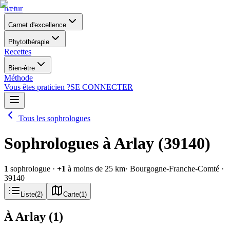
nætur
Carnet d'excellence
Phytothérapie
Recettes
Bien-être
Méthode
Vous êtes praticien ?
SE CONNECTER
Tous les sophrologues
Sophrologues à Arlay (39140)
1
sophrologue
·
+
1
à moins de 25 km
· Bourgogne-Franche-Comté
·
39140
Liste
(
2
)
Carte
(
1
)
À Arlay
(
1
)