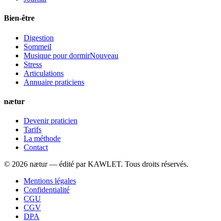
Bien-être
Digestion
Sommeil
Musique pour dormir
Nouveau
Stress
Articulations
Annuaire praticiens
nætur
Devenir praticien
Tarifs
La méthode
Contact
©
2026
nætur — édité par
KAWLET
. Tous droits réservés.
Mentions légales
Confidentialité
CGU
CGV
DPA