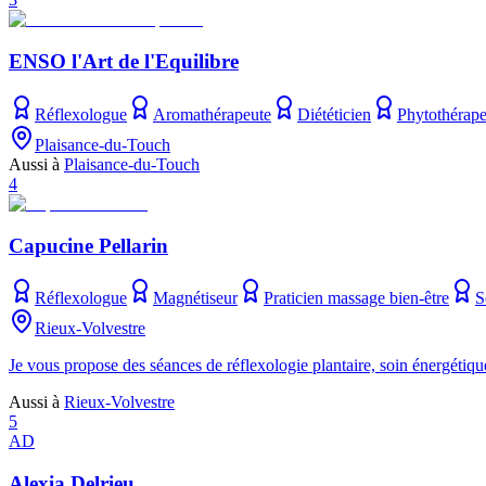
ENSO l'Art de l'Equilibre
Réflexologue
Aromathérapeute
Diététicien
Phytothérape
Plaisance-du-Touch
Aussi à
Plaisance-du-Touch
4
Capucine Pellarin
Réflexologue
Magnétiseur
Praticien massage bien-être
S
Rieux-Volvestre
Je vous propose des séances de réflexologie plantaire, soin énergétiqu
Aussi à
Rieux-Volvestre
5
AD
Alexia Delrieu