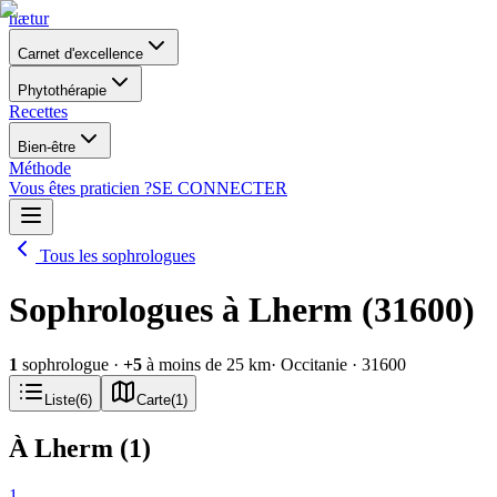
nætur
Carnet d'excellence
Phytothérapie
Recettes
Bien-être
Méthode
Vous êtes praticien ?
SE CONNECTER
Tous les sophrologues
Sophrologues à Lherm (31600)
1
sophrologue
·
+
5
à moins de 25 km
· Occitanie
· 31600
Liste
(
6
)
Carte
(
1
)
À Lherm
(
1
)
1