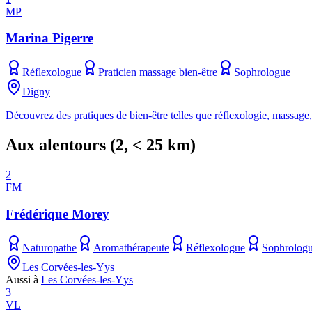
MP
Marina Pigerre
Réflexologue
Praticien massage bien-être
Sophrologue
Digny
Découvrez des pratiques de bien-être telles que réflexologie, massage,
Aux alentours
(
2
, < 25 km)
2
FM
Frédérique Morey
Naturopathe
Aromathérapeute
Réflexologue
Sophrolog
Les Corvées-les-Yys
Aussi à
Les Corvées-les-Yys
3
VL