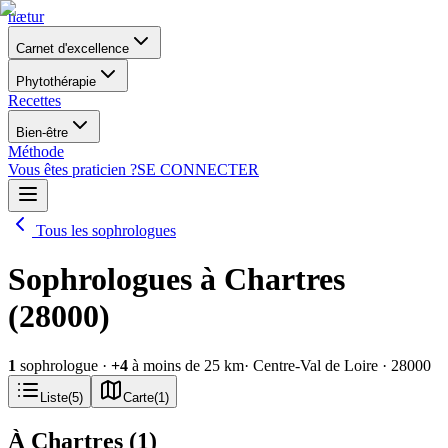
nætur
Carnet d'excellence
Phytothérapie
Recettes
Bien-être
Méthode
Vous êtes praticien ?
SE CONNECTER
Tous les sophrologues
Sophrologues à Chartres
(28000)
1
sophrologue
·
+
4
à moins de 25 km
· Centre-Val de Loire
· 28000
Liste
(
5
)
Carte
(
1
)
À Chartres
(
1
)