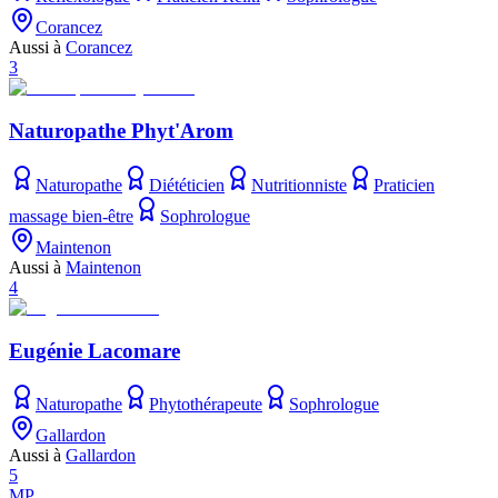
Corancez
Aussi à
Corancez
3
Naturopathe Phyt'Arom
Naturopathe
Diététicien
Nutritionniste
Praticien
massage bien-être
Sophrologue
Maintenon
Aussi à
Maintenon
4
Eugénie Lacomare
Naturopathe
Phytothérapeute
Sophrologue
Gallardon
Aussi à
Gallardon
5
MP