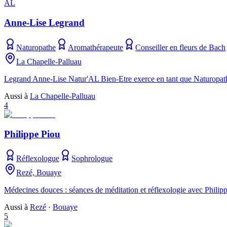
AL
Anne-Lise Legrand
Naturopathe
Aromathérapeute
Conseiller en fleurs de Bach
La Chapelle-Palluau
Legrand Anne-Lise Natur'AL Bien-Etre exerce en tant que Naturopath
Aussi à
La Chapelle-Palluau
4
Philippe Piou
Réflexologue
Sophrologue
Rezé, Bouaye
Médecines douces : séances de méditation et réflexologie avec Phili
Aussi à
Rezé
·
Bouaye
5