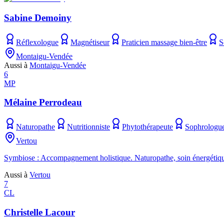
Sabine Demoiny
Réflexologue
Magnétiseur
Praticien massage bien-être
S
Montaigu-Vendée
Aussi à
Montaigu-Vendée
6
MP
Mélaine Perrodeau
Naturopathe
Nutritionniste
Phytothérapeute
Sophrologu
Vertou
Symbiose : Accompagnement holistique. Naturopathe, soin énergétique, s
Aussi à
Vertou
7
CL
Christelle Lacour