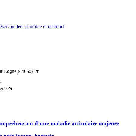
éservant leur équilibre émotionnel
ur-Logne (44650) ?
▾
▾
ogne ?
▾
 compréhension d’une maladie articulaire majeure
de nutritionnel honnête