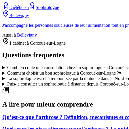
Diététicien
Sophrologue
Bellevigny
J'accompagne les personnes soucieuses de leur alimentation tout en pr
Aussi à
Bellevigny
1 cabinet à Corcoué-sur-Logne
Questions fréquentes
Combien coûte une consultation chez un sophrologue à Corcoué-s
Comment choisir un bon sophrologue à Corcoué-sur-Logne ?
▾
La sophrologue est-elle remboursée par la mutuelle dans le Nord ?
Puis-je consulter un sophrologue à distance depuis Corcoué-sur-L
À lire pour mieux comprendre
Qu’est-ce que l’arthrose ? Définition, mécanismes et
Quels sont les pires aliments pour l'arthrose ? Le gui