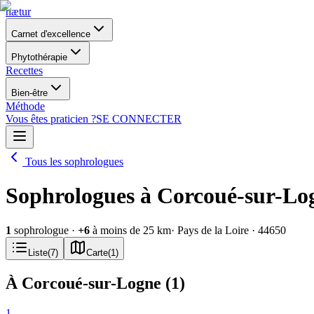
nætur
Carnet d'excellence
Phytothérapie
Recettes
Bien-être
Méthode
Vous êtes praticien ?
SE CONNECTER
Tous les sophrologues
Sophrologues à Corcoué-sur-Lo
1
sophrologue
·
+
6
à moins de 25 km
· Pays de la Loire
· 44650
Liste
(
7
)
Carte
(
1
)
À Corcoué-sur-Logne
(
1
)
1