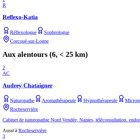
R
Reflexo-Katia
Réflexologue
Sophrologue
Corcoué-sur-Logne
Aux alentours
(
6
, < 25 km)
2
AC
Audrey Chataigner
Naturopathe
Aromathérapeute
Hypnothérapeute
Micronu
Rocheservière
Cabinet de naturopathie Nord Vendée, Nantes, téléconsultation. e
Aussi à
Rocheservière
3