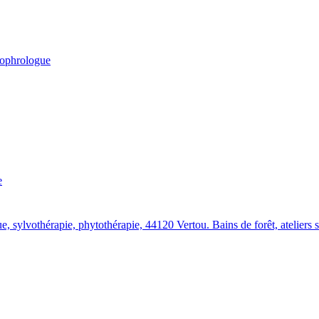
ophrologue
e
ylvothérapie, phytothérapie, 44120 Vertou. Bains de forêt, ateliers san