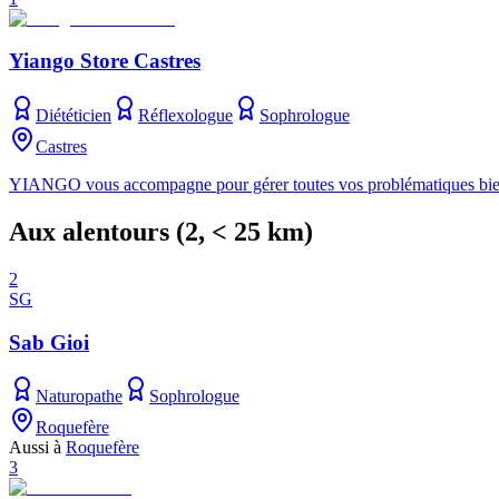
Yiango Store Castres
Diététicien
Réflexologue
Sophrologue
Castres
YIANGO vous accompagne pour gérer toutes vos problématiques bien-êtr
Aux alentours
(
2
, < 25 km)
2
SG
Sab Gioi
Naturopathe
Sophrologue
Roquefère
Aussi à
Roquefère
3