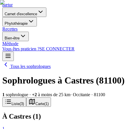
nætur
Carnet d'excellence
Phytothérapie
Recettes
Bien-être
Méthode
Vous êtes praticien ?
SE CONNECTER
Tous les sophrologues
Sophrologues à Castres (81100)
1
sophrologue
·
+
2
à moins de 25 km
· Occitanie
· 81100
Liste
(
3
)
Carte
(
1
)
À Castres
(
1
)
1