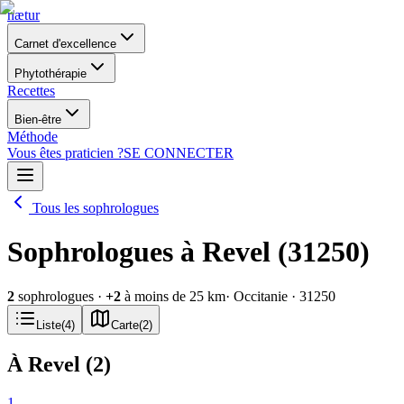
nætur
Carnet d'excellence
Phytothérapie
Recettes
Bien-être
Méthode
Vous êtes praticien ?
SE CONNECTER
Tous les sophrologues
Sophrologues à Revel (31250)
2
sophrologues
·
+
2
à moins de 25 km
· Occitanie
· 31250
Liste
(
4
)
Carte
(
2
)
À Revel
(
2
)
1