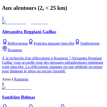
Aux alentours
(
2
, < 25 km)
3
Alexandra Reggiani Gaillac
Réflexologue
Praticien massage bien-être
Sophrologue
Roumens
À la recherche d'un réflexologie à Roumens ? Alexandra Reggiani
Gaillac vous accueille pour des messages métaphoriques optimisant
votre bien-être. La réflexologie plantaire est une méthode reconnue
pour diminuer le stress ou encore l'anxiété.
Aussi à
Roumens
4
Sandrine Belmas