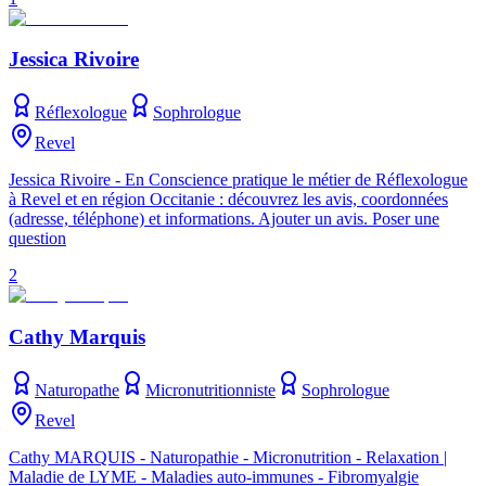
Jessica Rivoire
Réflexologue
Sophrologue
Revel
Jessica Rivoire - En Conscience pratique le métier de Réflexologue
à Revel et en région Occitanie : découvrez les avis, coordonnées
(adresse, téléphone) et informations. Ajouter un avis. Poser une
question
2
Cathy Marquis
Naturopathe
Micronutritionniste
Sophrologue
Revel
Cathy MARQUIS - Naturopathie - Micronutrition - Relaxation |
Maladie de LYME - Maladies auto-immunes - Fibromyalgie