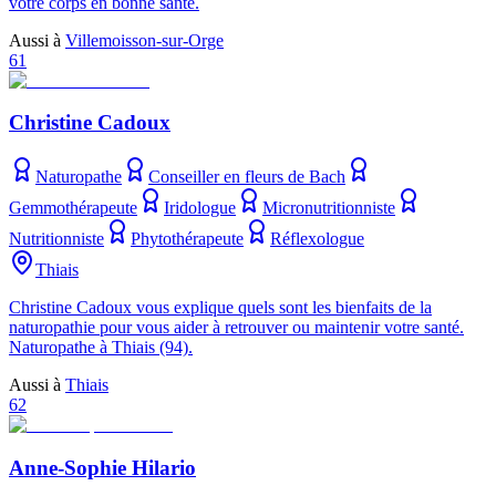
votre corps en bonne santé.
Aussi à
Villemoisson-sur-Orge
61
Christine Cadoux
Naturopathe
Conseiller en fleurs de Bach
Gemmothérapeute
Iridologue
Micronutritionniste
Nutritionniste
Phytothérapeute
Réflexologue
Thiais
Christine Cadoux vous explique quels sont les bienfaits de la
naturopathie pour vous aider à retrouver ou maintenir votre santé.
Naturopathe à Thiais (94).
Aussi à
Thiais
62
Anne-Sophie Hilario