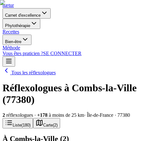
nætur
Carnet d'excellence
Phytothérapie
Recettes
Bien-être
Méthode
Vous êtes praticien ?
SE CONNECTER
Tous les réflexologues
Réflexologues à Combs-la-Ville
(77380)
2
réflexologues
·
+
178
à moins de 25 km
· Île-de-France
· 77380
Liste
(
180
)
Carte
(
2
)
À Combs-la-Ville
(
2
)