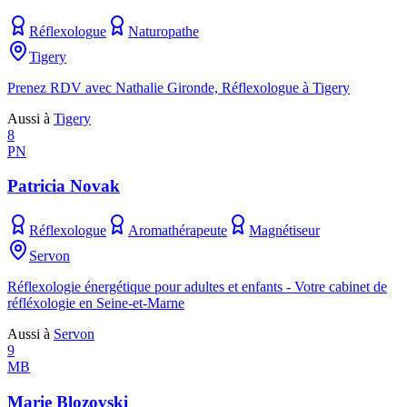
Réflexologue
Naturopathe
Tigery
Prenez RDV avec Nathalie Gironde, Réflexologue à Tigery
Aussi à
Tigery
8
PN
Patricia Novak
Réflexologue
Aromathérapeute
Magnétiseur
Servon
Réflexologie énergétique pour adultes et enfants - Votre cabinet de
réfléxologie en Seine-et-Marne
Aussi à
Servon
9
MB
Marie Blozovski