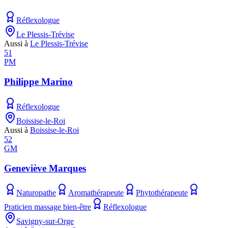
Réflexologue
Le Plessis-Trévise
Aussi à
Le Plessis-Trévise
51
PM
Philippe Marino
Réflexologue
Boissise-le-Roi
Aussi à
Boissise-le-Roi
52
GM
Geneviève Marques
Naturopathe
Aromathérapeute
Phytothérapeute
Praticien massage bien-être
Réflexologue
Savigny-sur-Orge