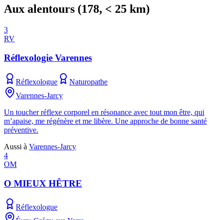
Aux alentours
(
178
, < 25 km)
3
RV
Réflexologie Varennes
Réflexologue
Naturopathe
Varennes-Jarcy
Un toucher réflexe corporel en résonance avec tout mon être, qui
m’apaise, me régénère et me libère. Une approche de bonne santé
préventive.
Aussi à
Varennes-Jarcy
4
OM
O MIEUX HÊTRE
Réflexologue