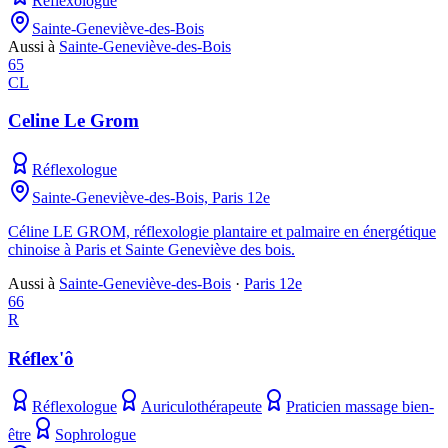
Réflexologue
Sainte-Geneviève-des-Bois
Aussi à
Sainte-Geneviève-des-Bois
65
CL
Celine Le Grom
Réflexologue
Sainte-Geneviève-des-Bois, Paris 12e
Céline LE GROM, réflexologie plantaire et palmaire en énergétique
chinoise à Paris et Sainte Geneviève des bois.
Aussi à
Sainte-Geneviève-des-Bois
·
Paris 12e
66
R
Réflex'ô
Réflexologue
Auriculothérapeute
Praticien massage bien-
être
Sophrologue