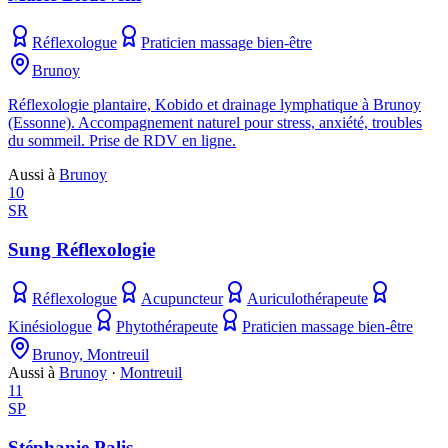
Réflexologue
Praticien massage bien-être
Brunoy
Réflexologie plantaire, Kobido et drainage lymphatique à Brunoy
(Essonne). Accompagnement naturel pour stress, anxiété, troubles
du sommeil. Prise de RDV en ligne.
Aussi à
Brunoy
10
SR
Sung Réflexologie
Réflexologue
Acupuncteur
Auriculothérapeute
Kinésiologue
Phytothérapeute
Praticien massage bien-être
Brunoy, Montreuil
Aussi à
Brunoy
·
Montreuil
11
SP
Stéphanie Palis