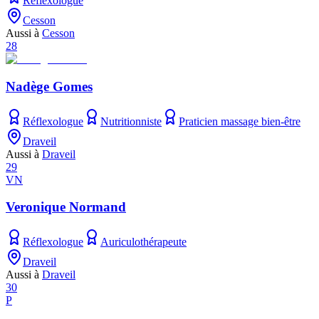
Réflexologue
Cesson
Aussi à
Cesson
28
Nadège Gomes
Réflexologue
Nutritionniste
Praticien massage bien-être
Draveil
Aussi à
Draveil
29
VN
Veronique Normand
Réflexologue
Auriculothérapeute
Draveil
Aussi à
Draveil
30
P