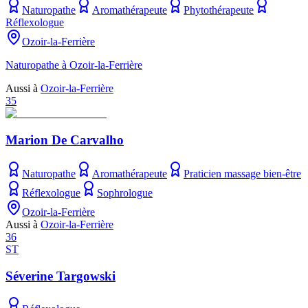
Naturopathe
Aromathérapeute
Phytothérapeute
Réflexologue
Ozoir-la-Ferrière
Naturopathe à Ozoir-la-Ferrière
Aussi à
Ozoir-la-Ferrière
35
Marion De Carvalho
Naturopathe
Aromathérapeute
Praticien massage bien-être
Réflexologue
Sophrologue
Ozoir-la-Ferrière
Aussi à
Ozoir-la-Ferrière
36
ST
Séverine Targowski