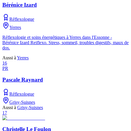
Bérénice Izard
Réflexologue
Yerres
Réflexologie et soins énergétiques à Yerres dans l'Essonne -
Bérénice Izard Reiflexo. Stress, sommeil, troubles digestifs, maux de
dos.
Aussi à
Yerres
16
PR
Pascale Raynard
Réflexologue
Grisy-Suisnes
Aussi à
Grisy-Suisnes
17
Christelle Le Foulon