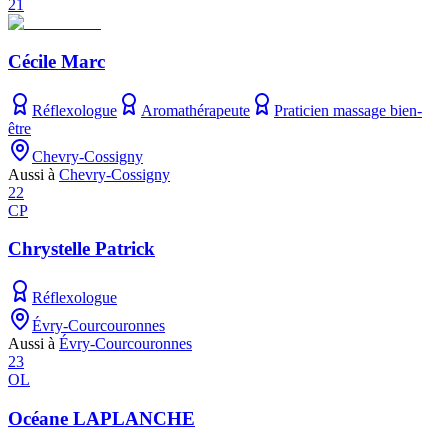
21
Cécile Marc
Réflexologue
Aromathérapeute
Praticien massage bien-
être
Chevry-Cossigny
Aussi à
Chevry-Cossigny
22
CP
Chrystelle Patrick
Réflexologue
Évry-Courcouronnes
Aussi à
Évry-Courcouronnes
23
OL
Océane LAPLANCHE