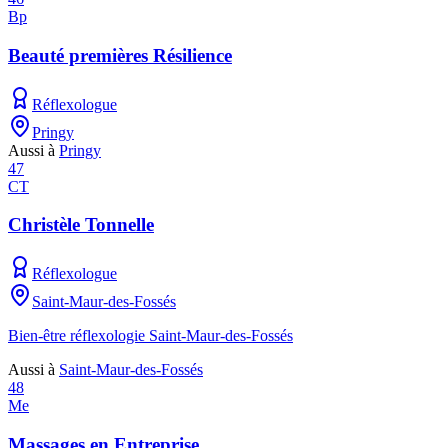
Bp
Beauté premières Résilience
Réflexologue
Pringy
Aussi à
Pringy
47
CT
Christèle Tonnelle
Réflexologue
Saint-Maur-des-Fossés
Bien-être réflexologie Saint-Maur-des-Fossés
Aussi à
Saint-Maur-des-Fossés
48
Me
Massages en Entreprise