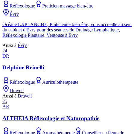
Réflexologue
Praticien massage bien-être
Évry
Océane LAPLANCHE, Praticienne bien-être, vous accueille au sein
du cabinet d'Evry pour des séances de Drainage Lymphatique,
Réflexologie Plantaire, Ventouse à Evry
Aussi à
Évry
24
DR
Delphine Reinelli
Réflexologue
Auriculothérapeute
Draveil
Aussi à
Draveil
25
AR
ALTHEIA Réflexologie et Naturopathie
Réflexologue
Aromathérapeute
Conseiller en fleurs de