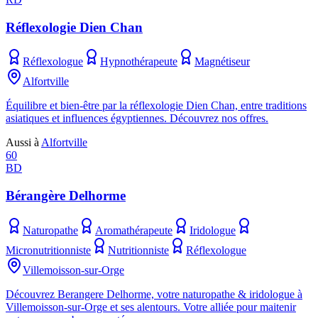
Réflexologie Dien Chan
Réflexologue
Hypnothérapeute
Magnétiseur
Alfortville
Équilibre et bien-être par la réflexologie Dien Chan, entre traditions
asiatiques et influences égyptiennes. Découvrez nos offres.
Aussi à
Alfortville
60
BD
Bérangère Delhorme
Naturopathe
Aromathérapeute
Iridologue
Micronutritionniste
Nutritionniste
Réflexologue
Villemoisson-sur-Orge
Découvrez Berangere Delhorme, votre naturopathe & iridologue à
Villemoisson-sur-Orge et ses alentours. Votre alliée pour maitenir