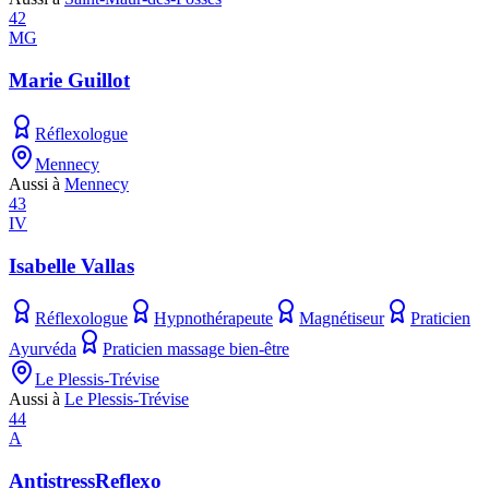
42
MG
Marie Guillot
Réflexologue
Mennecy
Aussi à
Mennecy
43
IV
Isabelle Vallas
Réflexologue
Hypnothérapeute
Magnétiseur
Praticien
Ayurvéda
Praticien massage bien-être
Le Plessis-Trévise
Aussi à
Le Plessis-Trévise
44
A
AntistressReflexo