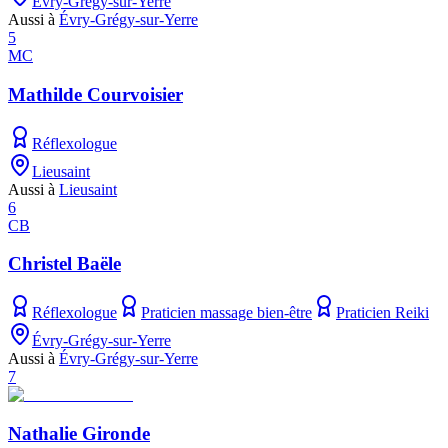
Évry-Grégy-sur-Yerre
Aussi à
Évry-Grégy-sur-Yerre
5
MC
Mathilde Courvoisier
Réflexologue
Lieusaint
Aussi à
Lieusaint
6
CB
Christel Baële
Réflexologue
Praticien massage bien-être
Praticien Reiki
Évry-Grégy-sur-Yerre
Aussi à
Évry-Grégy-sur-Yerre
7
Nathalie Gironde