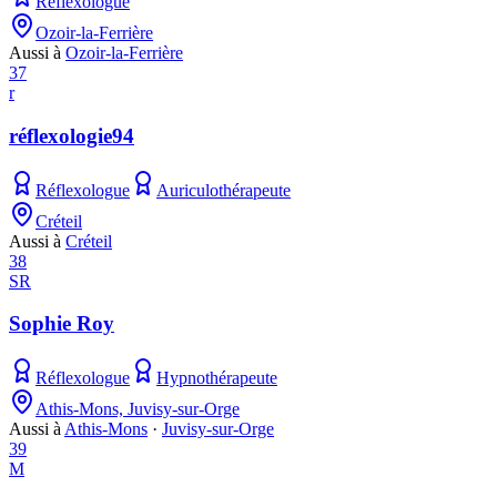
Réflexologue
Ozoir-la-Ferrière
Aussi à
Ozoir-la-Ferrière
37
r
réflexologie94
Réflexologue
Auriculothérapeute
Créteil
Aussi à
Créteil
38
SR
Sophie Roy
Réflexologue
Hypnothérapeute
Athis-Mons, Juvisy-sur-Orge
Aussi à
Athis-Mons
·
Juvisy-sur-Orge
39
M