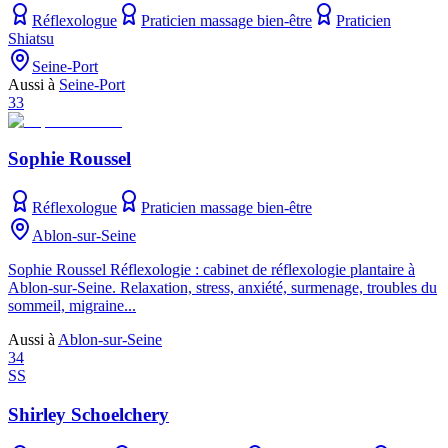
Réflexologue
Praticien massage bien-être
Praticien
Shiatsu
Seine-Port
Aussi à
Seine-Port
33
Sophie Roussel
Réflexologue
Praticien massage bien-être
Ablon-sur-Seine
Sophie Roussel Réflexologie : cabinet de réflexologie plantaire à
Ablon-sur-Seine. Relaxation, stress, anxiété, surmenage, troubles du
sommeil, migraine...
Aussi à
Ablon-sur-Seine
34
SS
Shirley Schoelchery