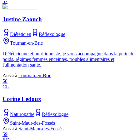
57
Justine Zaouch
Diététicien
Réflexologue
Tournan-en-Brie
Diététicienne et nutritionniste, je vous accompagne dans la perte de
poids, régimes femmes enceintes, troubles alimentaires et
l'alimentation santé.
Aussi à
Tournan-en-Brie
58
CL
Corine Ledoux
Naturopathe
Réflexologue
Saint-Maur-des-Fossés
Aussi à
Saint-Maur-des-Fossés
59
RD