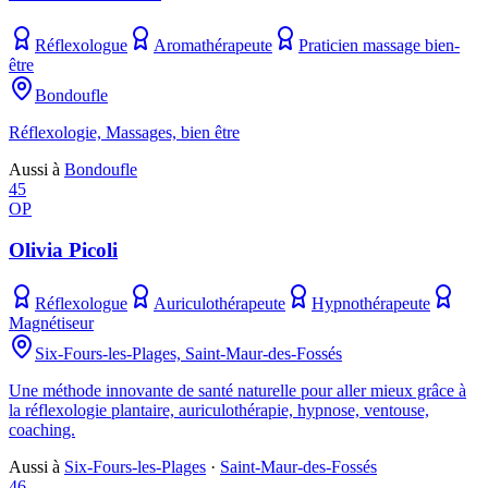
Réflexologue
Aromathérapeute
Praticien massage bien-
être
Bondoufle
Réflexologie, Massages, bien être
Aussi à
Bondoufle
45
OP
Olivia Picoli
Réflexologue
Auriculothérapeute
Hypnothérapeute
Magnétiseur
Six-Fours-les-Plages, Saint-Maur-des-Fossés
Une méthode innovante de santé naturelle pour aller mieux grâce à
la réflexologie plantaire, auriculothérapie, hypnose, ventouse,
coaching.
Aussi à
Six-Fours-les-Plages
·
Saint-Maur-des-Fossés
46