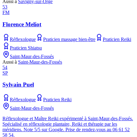
Aussi à
Savigny-sur-Orge
53
FM
Florence Meliot
Réflexologue
Praticien massage bien-être
Praticien Reiki
Praticien Shiatsu
Saint-Maur-des-Fossés
Aussi à
Saint-Maur-des-Fossés
54
SP
Sylvain Puel
Réflexologue
Praticien Reiki
Saint-Maur-des-Fossés
Réflexologue et Maître Reiki expérimenté à Saint-Maur-des-Fossés.
Spécialisé en réflexologie plantaire, Reiki et thérapie par les
méridiens. Note 5/5 sur Google. Prise de rendez-vous au 06 61 52
58 54.