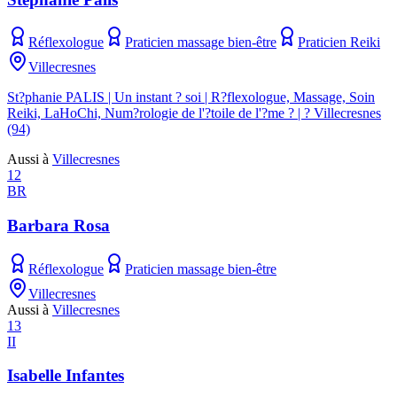
Réflexologue
Praticien massage bien-être
Praticien Reiki
Villecresnes
St?phanie PALIS | Un instant ? soi | R?flexologue, Massage, Soin
Reiki, LaHoChi, Num?rologie de l'?toile de l'?me ? | ? Villecresnes
(94)
Aussi à
Villecresnes
12
BR
Barbara Rosa
Réflexologue
Praticien massage bien-être
Villecresnes
Aussi à
Villecresnes
13
II
Isabelle Infantes