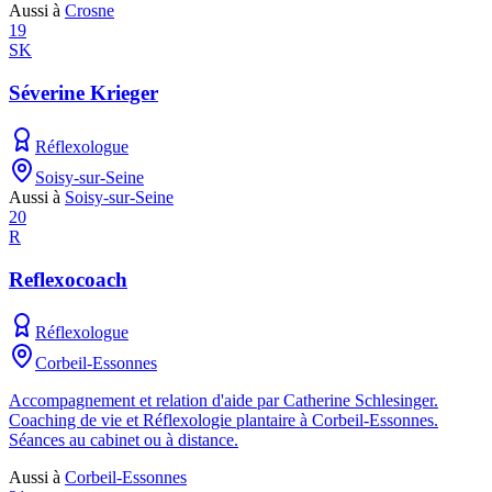
Aussi à
Crosne
19
SK
Séverine Krieger
Réflexologue
Soisy-sur-Seine
Aussi à
Soisy-sur-Seine
20
R
Reflexocoach
Réflexologue
Corbeil-Essonnes
Accompagnement et relation d'aide par Catherine Schlesinger.
Coaching de vie et Réflexologie plantaire à Corbeil-Essonnes.
Séances au cabinet ou à distance.
Aussi à
Corbeil-Essonnes