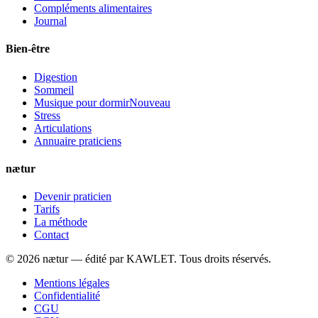
Compléments alimentaires
Journal
Bien-être
Digestion
Sommeil
Musique pour dormir
Nouveau
Stress
Articulations
Annuaire praticiens
nætur
Devenir praticien
Tarifs
La méthode
Contact
©
2026
nætur — édité par
KAWLET
. Tous droits réservés.
Mentions légales
Confidentialité
CGU