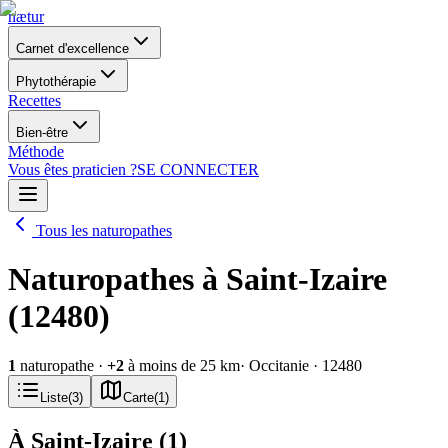
nætur
Carnet d'excellence
Phytothérapie
Recettes
Bien-être
Méthode
Vous êtes praticien ?
SE CONNECTER
Tous les naturopathes
Naturopathes à Saint-Izaire
(12480)
1
naturopathe
·
+
2
à moins de 25 km
· Occitanie
· 12480
Liste
(
3
)
Carte
(
1
)
À Saint-Izaire
(
1
)