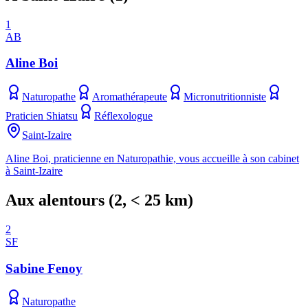
1
AB
Aline Boi
Naturopathe
Aromathérapeute
Micronutritionniste
Praticien Shiatsu
Réflexologue
Saint-Izaire
Aline Boi, praticienne en Naturopathie, vous accueille à son cabinet
à Saint-Izaire
Aux alentours
(
2
, < 25 km)
2
SF
Sabine Fenoy
Naturopathe