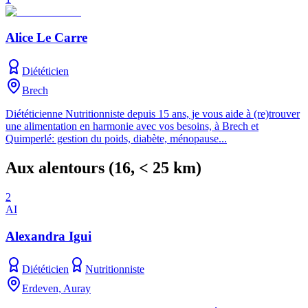
Alice Le Carre
Diététicien
Brech
Diététicienne Nutritionniste depuis 15 ans, je vous aide à (re)trouver
une alimentation en harmonie avec vos besoins, à Brech et
Quimperlé: gestion du poids, diabète, ménopause...
Aux alentours
(
16
, < 25 km)
2
AI
Alexandra Igui
Diététicien
Nutritionniste
Erdeven, Auray