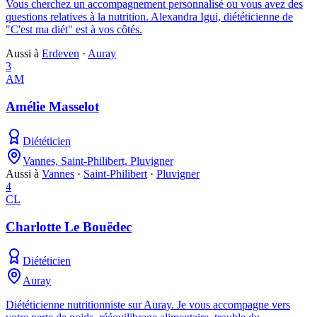
Vous cherchez un accompagnement personnalisé ou vous avez des
questions relatives à la nutrition. Alexandra Igui, diététicienne de
"C'est ma diét" est à vos côtés.
Aussi à
Erdeven
·
Auray
3
AM
Amélie Masselot
Diététicien
Vannes, Saint-Philibert, Pluvigner
Aussi à
Vannes
·
Saint-Philibert
·
Pluvigner
4
CL
Charlotte Le Bouëdec
Diététicien
Auray
Diététicienne nutritionniste sur Auray. Je vous accompagne vers