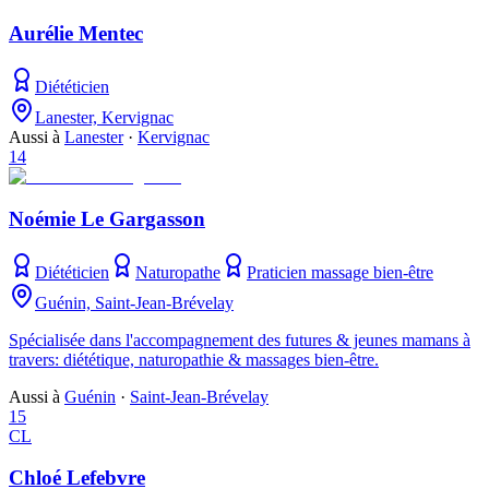
Aurélie Mentec
Diététicien
Lanester, Kervignac
Aussi à
Lanester
·
Kervignac
14
Noémie Le Gargasson
Diététicien
Naturopathe
Praticien massage bien-être
Guénin, Saint-Jean-Brévelay
Spécialisée dans l'accompagnement des futures & jeunes mamans à
travers: diététique, naturopathie & massages bien-être.
Aussi à
Guénin
·
Saint-Jean-Brévelay
15
CL
Chloé Lefebvre