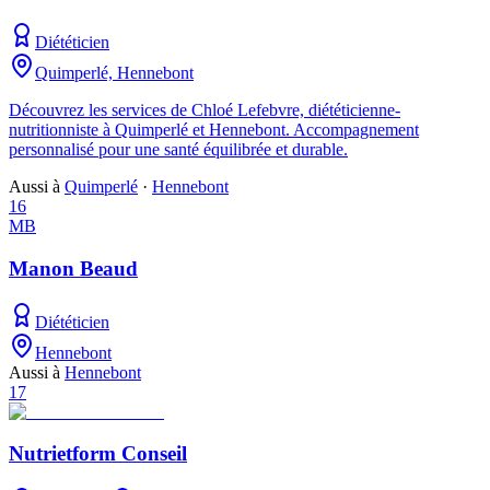
Diététicien
Quimperlé, Hennebont
Découvrez les services de Chloé Lefebvre, diététicienne-
nutritionniste à Quimperlé et Hennebont. Accompagnement
personnalisé pour une santé équilibrée et durable.
Aussi à
Quimperlé
·
Hennebont
16
MB
Manon Beaud
Diététicien
Hennebont
Aussi à
Hennebont
17
Nutrietform Conseil