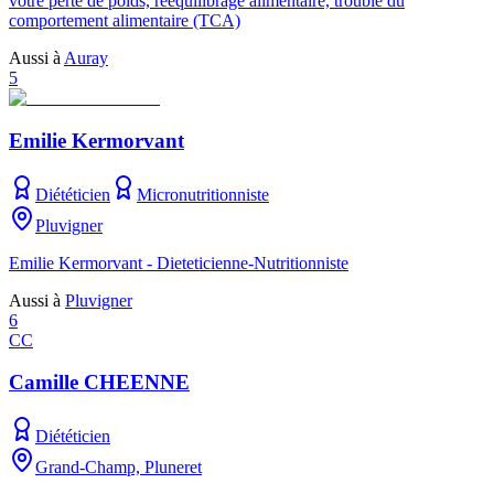
votre perte de poids, rééquilibrage alimentaire, trouble du
comportement alimentaire (TCA)
Aussi à
Auray
5
Emilie Kermorvant
Diététicien
Micronutritionniste
Pluvigner
Emilie Kermorvant - Dieteticienne-Nutritionniste
Aussi à
Pluvigner
6
CC
Camille CHEENNE
Diététicien
Grand-Champ, Pluneret