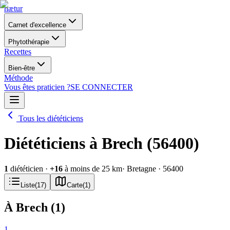
nætur
Carnet d'excellence
Phytothérapie
Recettes
Bien-être
Méthode
Vous êtes praticien ?
SE CONNECTER
Tous les diététiciens
Diététiciens à Brech (56400)
1
diététicien
·
+
16
à moins de 25 km
· Bretagne
· 56400
Liste
(
17
)
Carte
(
1
)
À Brech
(
1
)
1