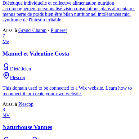
Diététique individuelle et collective alimentation nutrition
accompagnement personnalisé visio consultations plans alimentaires
menus perte de poids bien-être bilan nutritionnel intolérances mici
syndrome de l'intestin irritable
Aussi à
Grand-Champ
·
Pluneret
7
Me
Manuel et Valentine Costa
Diététicien
Plescop
This domain used to be connected to a Wix website. Learn how to
reconnect it, or create your own website.
Aussi à
Plescop
8
NV
Naturhouse Vannes