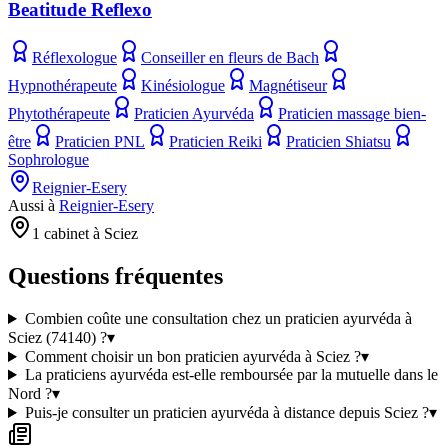
Beatitude Reflexo
Réflexologue
Conseiller en fleurs de Bach
Hypnothérapeute
Kinésiologue
Magnétiseur
Phytothérapeute
Praticien Ayurvéda
Praticien massage bien-
être
Praticien PNL
Praticien Reiki
Praticien Shiatsu
Sophrologue
Reignier-Esery
Aussi à
Reignier-Esery
1 cabinet à Sciez
Questions fréquentes
Combien coûte une consultation chez un praticien ayurvéda à
Sciez (74140) ?
▾
Comment choisir un bon praticien ayurvéda à Sciez ?
▾
La praticiens ayurvéda est-elle remboursée par la mutuelle dans le
Nord ?
▾
Puis-je consulter un praticien ayurvéda à distance depuis Sciez ?
▾