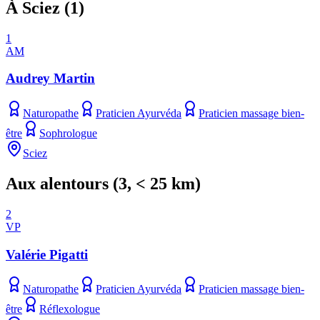
À Sciez
(
1
)
1
AM
Audrey Martin
Naturopathe
Praticien Ayurvéda
Praticien massage bien-
être
Sophrologue
Sciez
Aux alentours
(
3
, < 25 km)
2
VP
Valérie Pigatti
Naturopathe
Praticien Ayurvéda
Praticien massage bien-
être
Réflexologue