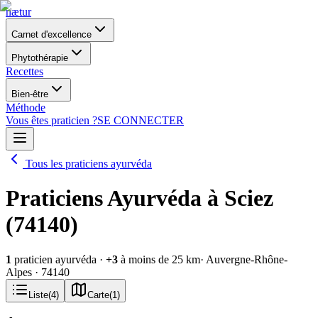
nætur
Carnet d'excellence
Phytothérapie
Recettes
Bien-être
Méthode
Vous êtes praticien ?
SE CONNECTER
Tous les praticiens ayurvéda
Praticiens Ayurvéda à Sciez
(74140)
1
praticien ayurvéda
·
+
3
à moins de 25 km
· Auvergne-Rhône-
Alpes
· 74140
Liste
(
4
)
Carte
(
1
)