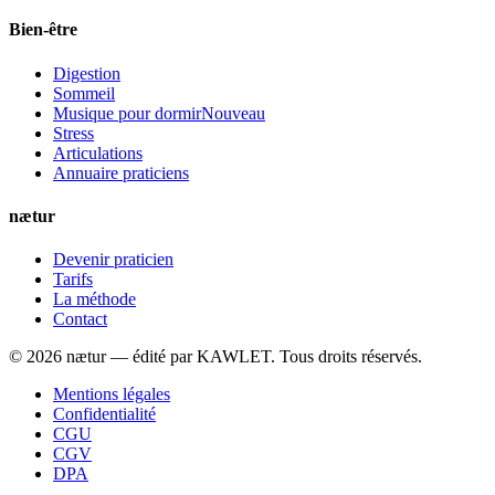
Bien-être
Digestion
Sommeil
Musique pour dormir
Nouveau
Stress
Articulations
Annuaire praticiens
nætur
Devenir praticien
Tarifs
La méthode
Contact
©
2026
nætur — édité par
KAWLET
. Tous droits réservés.
Mentions légales
Confidentialité
CGU
CGV
DPA