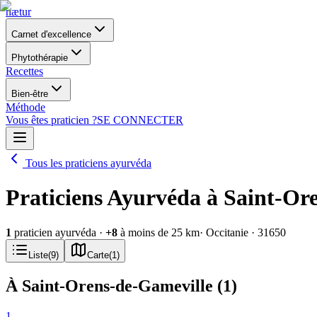
nætur
Carnet d'excellence
Phytothérapie
Recettes
Bien-être
Méthode
Vous êtes praticien ?
SE CONNECTER
Tous les praticiens ayurvéda
Praticiens Ayurvéda à Saint-Or
1
praticien ayurvéda
·
+
8
à moins de 25 km
· Occitanie
· 31650
Liste
(
9
)
Carte
(
1
)
À Saint-Orens-de-Gameville
(
1
)
1