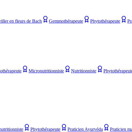
iller en fleurs de Bach
Gemmothérapeute
Phytothérapeute
Pr
othérapeute
Micronutritionniste
Nutritionniste
Phytothérapeut
utritionniste
Phytothérapeute
Praticien Ayurvéda
Praticien m