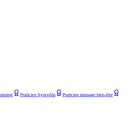
ionniste
Praticien Ayurvéda
Praticien massage bien-être