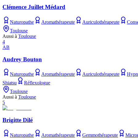
Clémence Juillet Médard
Naturopathe
Aromathérapeute
Auriculothérapeute
Conse
Toulouse
Aussi à
Toulouse
4
AB
Audrey Bouton
Naturopathe
Aromathérapeute
Auriculothérapeute
Hypn
Shiatsu
Réflexologue
Toulouse
Aussi à
Toulouse
5
Brigitte Dilé
Naturopathe
Aromathérapeute
Gemmothérapeute
Micron