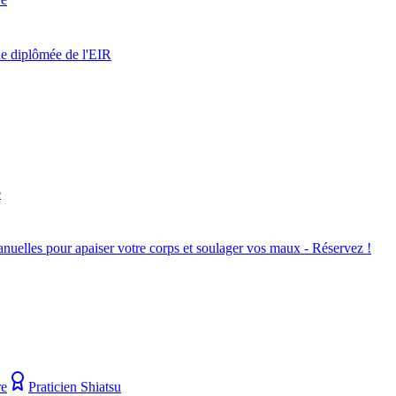
de diplômée de l'EIR
e
nuelles pour apaiser votre corps et soulager vos maux - Réservez !
re
Praticien Shiatsu