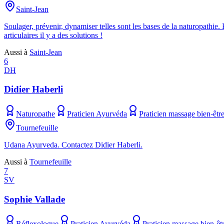
Saint-Jean
Soulager, prévenir, dynamiser telles sont les bases de la naturopathie
articulaires il y a des solutions !
Aussi à
Saint-Jean
6
DH
Didier Haberli
Naturopathe
Praticien Ayurvéda
Praticien massage bien-êtr
Tournefeuille
Udana Ayurveda. Contactez Didier Haberli.
Aussi à
Tournefeuille
7
SV
Sophie Vallade
Réflexologue
Praticien Ayurvéda
Praticien massage bien-êt