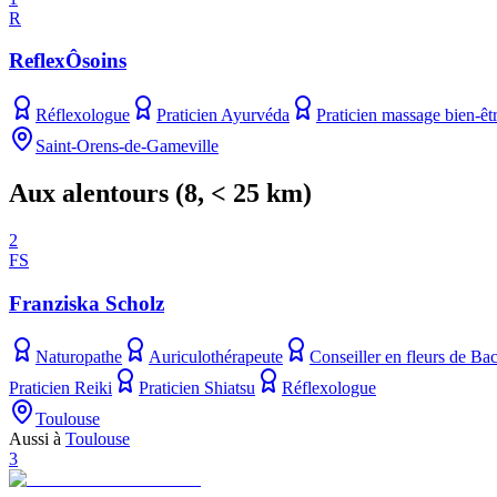
R
ReflexÔsoins
Réflexologue
Praticien Ayurvéda
Praticien massage bien-êt
Saint-Orens-de-Gameville
Aux alentours
(
8
, < 25 km)
2
FS
Franziska Scholz
Naturopathe
Auriculothérapeute
Conseiller en fleurs de Ba
Praticien Reiki
Praticien Shiatsu
Réflexologue
Toulouse
Aussi à
Toulouse
3