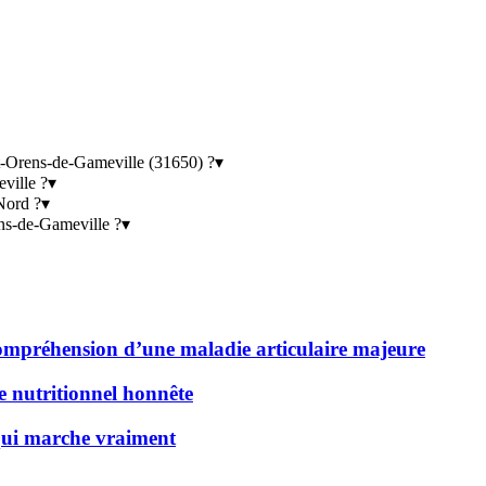
t-Orens-de-Gameville (31650) ?
▾
ville ?
▾
 Nord ?
▾
ens-de-Gameville ?
▾
 compréhension d’une maladie articulaire majeure
de nutritionnel honnête
 qui marche vraiment