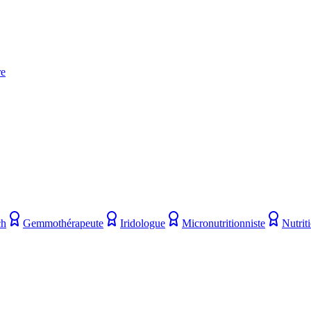
re
ch
Gemmothérapeute
Iridologue
Micronutritionniste
Nutrit