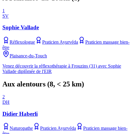
1
SV
Sophie Vallade
Réflexologue
Praticien Ayurvéda
Praticien massage bien-
être
Plaisance-du-Touch
Venez découvrir la réflexothérapie à Frouzins (31) avec Sophie
Vallade diplômée de l'EIR
Aux alentours
(
8
, < 25 km)
2
DH
Didier Haberli
Naturopathe
Praticien Ayurvéda
Praticien massage bien-
être