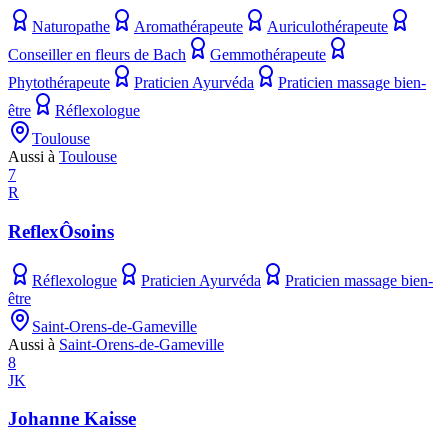
Naturopathe
Aromathérapeute
Auriculothérapeute
Conseiller en fleurs de Bach
Gemmothérapeute
Phytothérapeute
Praticien Ayurvéda
Praticien massage bien-
être
Réflexologue
Toulouse
Aussi à
Toulouse
7
R
ReflexÔsoins
Réflexologue
Praticien Ayurvéda
Praticien massage bien-
être
Saint-Orens-de-Gameville
Aussi à
Saint-Orens-de-Gameville
8
JK
Johanne Kaisse