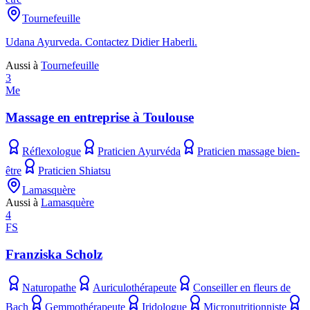
Tournefeuille
Udana Ayurveda. Contactez Didier Haberli.
Aussi à
Tournefeuille
3
Me
Massage en entreprise à Toulouse
Réflexologue
Praticien Ayurvéda
Praticien massage bien-
être
Praticien Shiatsu
Lamasquère
Aussi à
Lamasquère
4
FS
Franziska Scholz
Naturopathe
Auriculothérapeute
Conseiller en fleurs de
Bach
Gemmothérapeute
Iridologue
Micronutritionniste