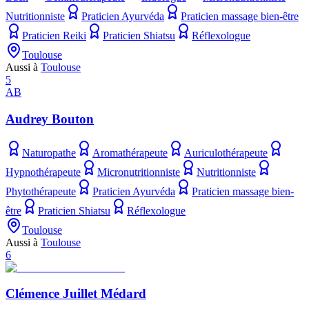
Nutritionniste
Praticien Ayurvéda
Praticien massage bien-être
Praticien Reiki
Praticien Shiatsu
Réflexologue
Toulouse
Aussi à
Toulouse
5
AB
Audrey Bouton
Naturopathe
Aromathérapeute
Auriculothérapeute
Hypnothérapeute
Micronutritionniste
Nutritionniste
Phytothérapeute
Praticien Ayurvéda
Praticien massage bien-
être
Praticien Shiatsu
Réflexologue
Toulouse
Aussi à
Toulouse
6
Clémence Juillet Médard