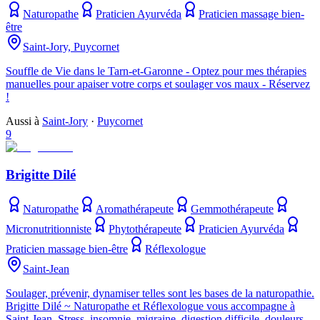
Naturopathe
Praticien Ayurvéda
Praticien massage bien-
être
Saint-Jory, Puycornet
Souffle de Vie dans le Tarn-et-Garonne - Optez pour mes thérapies
manuelles pour apaiser votre corps et soulager vos maux - Réservez
!
Aussi à
Saint-Jory
·
Puycornet
9
Brigitte Dilé
Naturopathe
Aromathérapeute
Gemmothérapeute
Micronutritionniste
Phytothérapeute
Praticien Ayurvéda
Praticien massage bien-être
Réflexologue
Saint-Jean
Soulager, prévenir, dynamiser telles sont les bases de la naturopathie.
Brigitte Dilé ~ Naturopathe et Réflexologue vous accompagne à
Saint-Jean. Stress, insomnie, migraine, digestion difficile, douleurs