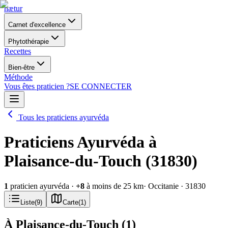
nætur
Carnet d'excellence
Phytothérapie
Recettes
Bien-être
Méthode
Vous êtes praticien ?
SE CONNECTER
Tous les praticiens ayurvéda
Praticiens Ayurvéda à
Plaisance-du-Touch (31830)
1
praticien ayurvéda
·
+
8
à moins de 25 km
· Occitanie
· 31830
Liste
(
9
)
Carte
(
1
)
À Plaisance-du-Touch
(
1
)