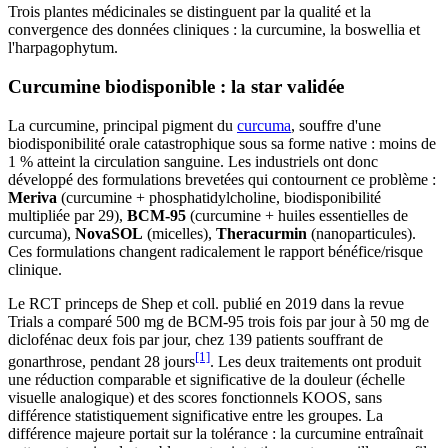
Trois plantes médicinales se distinguent par la qualité et la
convergence des données cliniques : la curcumine, la boswellia et
l'harpagophytum.
Curcumine biodisponible : la star validée
La curcumine, principal pigment du
curcuma
, souffre d'une
biodisponibilité orale catastrophique sous sa forme native : moins de
1 % atteint la circulation sanguine. Les industriels ont donc
développé des formulations brevetées qui contournent ce problème :
Meriva
(curcumine + phosphatidylcholine, biodisponibilité
multipliée par 29),
BCM-95
(curcumine + huiles essentielles de
curcuma),
NovaSOL
(micelles),
Theracurmin
(nanoparticules).
Ces formulations changent radicalement le rapport bénéfice/risque
clinique.
Le RCT princeps de Shep et coll. publié en 2019 dans la revue
Trials a comparé 500 mg de BCM-95 trois fois par jour à 50 mg de
diclofénac deux fois par jour, chez 139 patients souffrant de
[1]
gonarthrose, pendant 28 jours
. Les deux traitements ont produit
une réduction comparable et significative de la douleur (échelle
visuelle analogique) et des scores fonctionnels KOOS, sans
différence statistiquement significative entre les groupes. La
différence majeure portait sur la tolérance : la curcumine entraînait