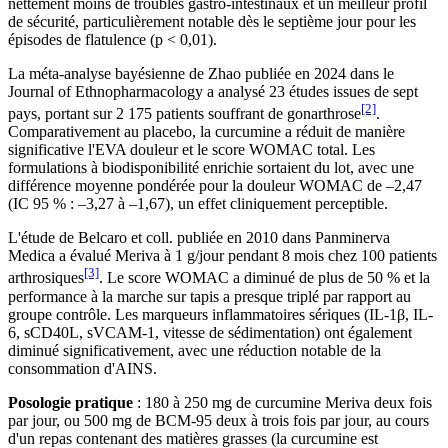
nettement moins de troubles gastro-intestinaux et un meilleur profil
de sécurité, particulièrement notable dès le septième jour pour les
épisodes de flatulence (p < 0,01).
La méta-analyse bayésienne de Zhao publiée en 2024 dans le
Journal of Ethnopharmacology a analysé 23 études issues de sept
[2]
pays, portant sur 2 175 patients souffrant de gonarthrose
.
Comparativement au placebo, la curcumine a réduit de manière
significative l'EVA douleur et le score WOMAC total. Les
formulations à biodisponibilité enrichie sortaient du lot, avec une
différence moyenne pondérée pour la douleur WOMAC de –2,47
(IC 95 % : –3,27 à –1,67), un effet cliniquement perceptible.
L'étude de Belcaro et coll. publiée en 2010 dans Panminerva
Medica a évalué Meriva à 1 g/jour pendant 8 mois chez 100 patients
[3]
arthrosiques
. Le score WOMAC a diminué de plus de 50 % et la
performance à la marche sur tapis a presque triplé par rapport au
groupe contrôle. Les marqueurs inflammatoires sériques (IL-1β, IL-
6, sCD40L, sVCAM-1, vitesse de sédimentation) ont également
diminué significativement, avec une réduction notable de la
consommation d'AINS.
Posologie pratique
: 180 à 250 mg de curcumine Meriva deux fois
par jour, ou 500 mg de BCM-95 deux à trois fois par jour, au cours
d'un repas contenant des matières grasses (la curcumine est