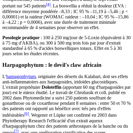
[4]
portant sur 545 patients
. La boswellia a réduit la douleur (EVA :
différence moyenne pondérée –8,33 ; IC 95 % –11,19 à –5,46 ; p <
0,00001) et la raideur (WOMAC raideur : –10,04 ; IC 95 % –15,86
à –4,22 ; p = 0,0006), avec une durée de traitement minimale
recommandée de 4 semaines pour observer un effet.
Posologie pratique
: 100 à 250 mg/jour de 5-Loxin (équivalent à 30
à 75 mg d'AKBA), ou 300 à 500 mg trois fois par jour d'extrait
standardisé à 65 % d'acides boswelliques totaux. Effet en 5 à 30
jours selon les études récentes.
Harpagophytum : le devil's claw africain
L'
harpagophytum
, originaire des déserts du Kalahari, doit ses effets
anti-inflammatoires aux harpagosides, iridoïdes glucosidiques.
L'extrait propriétaire
Doloteffin
(apportant 60 mg d'harpagosides par
jour) est le mieux étudié. Le travail de Chrubasik et coll. publié en
2002 dans Phytomedicine a suivi 250 patients souffrant de
gonarthrose ou de coxarthrose pendant 8 semaines : entre 50 et 70 %
des patients ont rapporté un bénéfice avec très peu d'effets
[6]
indésirables
. Wegener et Lüpke ont confirmé en 2003 dans
Phytotherapy Research l'efficacité d'un extrait aqueux
d'harpagophytum chez des patients arthrosiques de la hanche ou du
[7]
genou
, avec une amélioration significative des scores