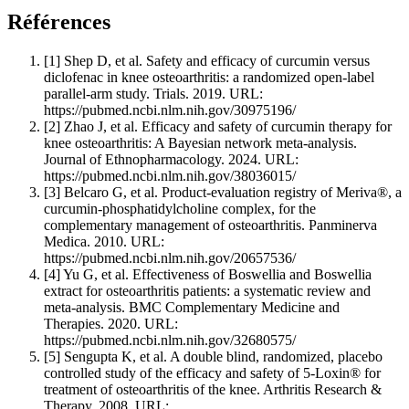
Références
[1]
Shep D, et al. Safety and efficacy of curcumin versus
diclofenac in knee osteoarthritis: a randomized open-label
parallel-arm study. Trials. 2019. URL:
https://pubmed.ncbi.nlm.nih.gov/30975196/
[2]
Zhao J, et al. Efficacy and safety of curcumin therapy for
knee osteoarthritis: A Bayesian network meta-analysis.
Journal of Ethnopharmacology. 2024. URL:
https://pubmed.ncbi.nlm.nih.gov/38036015/
[3]
Belcaro G, et al. Product-evaluation registry of Meriva®, a
curcumin-phosphatidylcholine complex, for the
complementary management of osteoarthritis. Panminerva
Medica. 2010. URL:
https://pubmed.ncbi.nlm.nih.gov/20657536/
[4]
Yu G, et al. Effectiveness of Boswellia and Boswellia
extract for osteoarthritis patients: a systematic review and
meta-analysis. BMC Complementary Medicine and
Therapies. 2020. URL:
https://pubmed.ncbi.nlm.nih.gov/32680575/
[5]
Sengupta K, et al. A double blind, randomized, placebo
controlled study of the efficacy and safety of 5-Loxin® for
treatment of osteoarthritis of the knee. Arthritis Research &
Therapy. 2008. URL: