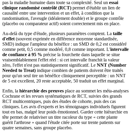
pas la maladie humaine dans toute sa complexité. Seul un
essai
clinique randomisé contrôlé (RCT)
permet d'établir un lien de
causalité entre une intervention et un effet, à condition que la
randomisation, l'aveugle (idéalement double) et le groupe contrôle
(placebo ou comparateur actif) soient correctement mis en place.
Au-delà du type d'étude, plusieurs paramètres comptent. La
taille
d'effet
(souvent exprimée en différence moyenne standardisée,
SMD) indique l'ampleur du bénéfice : un SMD de 0,2 est considéré
comme petit, 0,5 comme modéré, 0,8 comme important. L'
intervalle
de confiance à 95 %
précise la fourchette dans laquelle se situe
vraisemblablement l'effet réel : si cet intervalle franchit la valeur
zéro, l'effet n'est pas statistiquement significatif. Le
NNT (Number
Needed to Treat)
indique combien de patients doivent être traités
pour qu'un seul tire un bénéfice cliniquement perceptible : un NNT
de 5 est excellent, 20 reste acceptable, 50 traduit un effet marginal.
Enfin, la
hiérarchie des preuves
place au sommet les méta-analyses
Cochrane et les revues systématiques de RCT, suivies des grands
RCT multicentriques, puis des études de cohorte, puis des cas
cliniques. Les avis d'experts et les témoignages individuels figurent
tout en bas, malgré leur poids émotionnel. Garder cette hiérarchie en
tête permet de relativiser un titre racoleur du type « cette plante
guérit l'arthrose » quand l'étude citée porte sur trente patients sur
quatre semaines, sans groupe placebo.