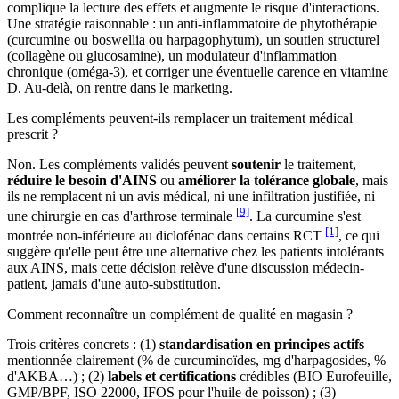
complique la lecture des effets et augmente le risque d'interactions.
Une stratégie raisonnable : un anti-inflammatoire de phytothérapie
(curcumine ou boswellia ou harpagophytum), un soutien structurel
(collagène ou glucosamine), un modulateur d'inflammation
chronique (oméga-3), et corriger une éventuelle carence en vitamine
D. Au-delà, on rentre dans le marketing.
Les compléments peuvent-ils remplacer un traitement médical
prescrit ?
Non. Les compléments validés peuvent
soutenir
le traitement,
réduire le besoin d'AINS
ou
améliorer la tolérance globale
, mais
ils ne remplacent ni un avis médical, ni une infiltration justifiée, ni
[9]
une chirurgie en cas d'arthrose terminale
. La curcumine s'est
[1]
montrée non-inférieure au diclofénac dans certains RCT
, ce qui
suggère qu'elle peut être une alternative chez les patients intolérants
aux AINS, mais cette décision relève d'une discussion médecin-
patient, jamais d'une auto-substitution.
Comment reconnaître un complément de qualité en magasin ?
Trois critères concrets : (1)
standardisation en principes actifs
mentionnée clairement (% de curcuminoïdes, mg d'harpagosides, %
d'AKBA…) ; (2)
labels et certifications
crédibles (BIO Eurofeuille,
GMP/BPF, ISO 22000, IFOS pour l'huile de poisson) ; (3)