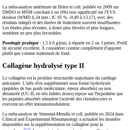
La méta-analyse antérieure de Brien et coll. publiée en 2009 sur
DMSO et MSM concluait à un effet non significatif sur l'EVA
douleur (WMD 6,34 mm ; IC 95 % –0,49 à 13,17), avec des
résultats mitigés et des durées de traitement souvent insuffisantes.
Les études plus récentes, à doses plus élevées et plus longues,
semblent un peu plus favorables.
Posologie pratique
: 1,5 à 6 g/jour, à répartir en 2 ou 3 prises. Profil
de sécurité excellent. À considérer comme complément d'appoint
plutôt que comme traitement de fond.
Collagène hydrolysé type II
Le collagène est la protéine structurelle majoritaire du cartilage
articulaire. L'idée d'en supplémenter sous forme hydrolysée
(peptides de bas poids moléculaire, mieux absorbés) ou non
dénaturée (UC-II, en très faibles doses) repose sur l'hypothèse que
les peptides absorbés stimulent l'activité des chondrocytes et
exercent un effet immunomodulateur.
La méta-analyse de Simental-Mendía et coll. publiée en 2024 dans
Clinical and Experimental Rheumatology a actualisé les données
disponibles sur la supplémentation en collagène pour la
[12]