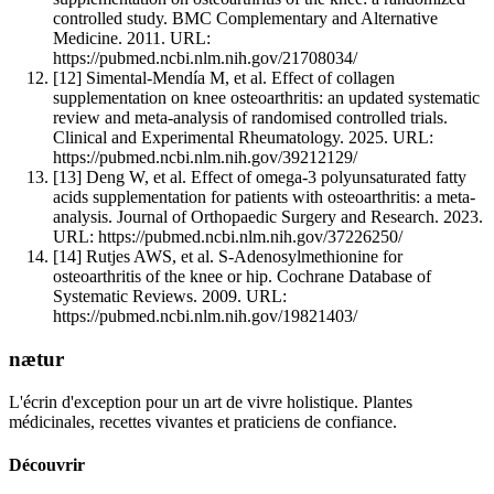
controlled study. BMC Complementary and Alternative
Medicine. 2011. URL:
https://pubmed.ncbi.nlm.nih.gov/21708034/
[12]
Simental-Mendía M, et al. Effect of collagen
supplementation on knee osteoarthritis: an updated systematic
review and meta-analysis of randomised controlled trials.
Clinical and Experimental Rheumatology. 2025. URL:
https://pubmed.ncbi.nlm.nih.gov/39212129/
[13]
Deng W, et al. Effect of omega-3 polyunsaturated fatty
acids supplementation for patients with osteoarthritis: a meta-
analysis. Journal of Orthopaedic Surgery and Research. 2023.
URL: https://pubmed.ncbi.nlm.nih.gov/37226250/
[14]
Rutjes AWS, et al. S-Adenosylmethionine for
osteoarthritis of the knee or hip. Cochrane Database of
Systematic Reviews. 2009. URL:
https://pubmed.ncbi.nlm.nih.gov/19821403/
nætur
L'écrin d'exception pour un art de vivre holistique. Plantes
médicinales, recettes vivantes et praticiens de confiance.
Découvrir