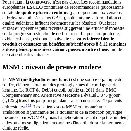
Pour autant, la controverse n'est pas close. Les recommandations
européennes
ESCEO
continuent de recommander la glucosamine
sulfate
de qualité pharmaceutique
(par opposition aux versions
chlorhydrate utilisées dans GAIT), pointant que la formulation et la
qualité galénique influent fortement sur les résultats. Quelques
études européennes plus récentes suggèrent une efficacité modeste
sur la progression structurale de l'arthrose. La position prudente,
evidence-based, est donc la suivante :
si vous tolérez bien le
produit et constatez un bénéfice subjectif après 8 à 12 semaines
à dose pleine, poursuivez ; sinon, passez à autre chose
. Inutile
d'en attendre des miracles.
MSM : niveau de preuve modéré
Le
MSM (méthylsulfonylméthane)
est une source organique de
soufre, élément structurel des protéoglycanes du cartilage et de la
kératine. Le RCT de Debbi et coll. publié en 2011 dans BMC
Complementary and Alternative Medicine a évalué 3,375 g/jour
(1,125 g trois fois par jour) pendant 12 semaines chez 49 patients
[11]
arthrosiques
. Les patients sous MSM ont montré une
amélioration significative de la douleur et de la fonction physique
mesurées par WOMAC, mais l'amélioration restait de petite ampleur,
et les auteurs soulignaient eux-mêmes l'incertitude sur la pertinence
clinique réelle.