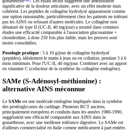
gonarthrose
. Les essais inclus suggèrent une amélioration
significative de la douleur articulaire, avec un effet modeste mais
cohérent. Les peptides de collagène hydrolysé apparaissent comme
une option raisonnable, particulièrement chez les patients ne tolérant
pas les AINS ou refusant d'autres molécules. Le collagène non
dénaturé de type II (UC-II, 40 mg/jour) a montré dans certaines
études une efficacité comparable à l'association glucosamine +
chondroïtine, à dose 250 fois plus faible, mais les preuves sont
moins consolidées.
Posologie pratique
: 5 à 10 g/jour de collagène hydrolysé
(peptides), idéalement le matin à jeun ou en collation, pendant 3 à 6
mois minimum. Pour l'UC-II, 40 mg/jour. Combiner avec un apport
en vitamine C (cofacteur de la synthèse du collagène endogène).
SAMe (S-Adénosyl-méthionine) :
alternative AINS méconnue
Le
SAMe
est une molécule endogène impliquée dans la synthèse
des protéoglycanes du cartilage. Plusieurs RCT anciens,
principalement européens et conduits dans les années 1980-1990,
suggéraient une efficacité comparable aux AINS dans la
gonarthrose, avec une meilleure tolérance digestive. Le SAMe est
d'ailleurs commercialisé en Italie comme médicament à part entière.