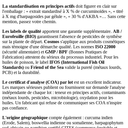
La standardisation en principes actifs
doit figurer en clair sur
l'emballage : « extrait standardisé à X % de curcuminoïdes », « titré
à X mg d'harpagosides par gélule », « 30 % d'AKBA »… Sans cette
mention, passez votre chemin.
Les labels de qualité
apportent une garantie supplémentaire.
AB /
Eurofeuille (BIO)
garantissent l'absence de pesticides de synthèse
sur la plante de départ.
Cosmos
s'applique aux produits cosmétiques
mais témoigne d'une démarche qualité. Les normes
ISO 22000
(sécurité alimentaire) et
GMP / BPF
(Bonnes Pratiques de
Fabrication) attestent du sérieux du processus industriel. Pour les
huiles de poisson, le label
IFOS (International Fish Oil
Standards)
ou
Friend of the Sea
valide la pureté (métaux lourds,
PCB) et la durabilité.
Le certificat d'analyse (COA) par lot
est un excellent indicateur.
Les marques sérieuses publient ou fournissent sur demande l'analyse
indépendante de chaque lot : teneur en principes actifs, contaminants
(métaux lourds, pesticides, microbiologie), oxydation pour les
huiles. Un fabricant qui refuse de communiquer ses COA n'inspire
pas confiance.
L'origine géographique
compte également : curcuma indien
(Erode, Salem), boswellia indienne ou somalienne, harpagophytum
sud-africain ou namibien certifié CITES (commerce équitable et