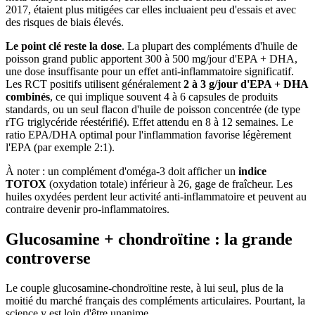
2017, étaient plus mitigées car elles incluaient peu d'essais et avec
des risques de biais élevés.
Le point clé reste la dose
. La plupart des compléments d'huile de
poisson grand public apportent 300 à 500 mg/jour d'EPA + DHA,
une dose insuffisante pour un effet anti-inflammatoire significatif.
Les RCT positifs utilisent généralement
2 à 3 g/jour d'EPA + DHA
combinés
, ce qui implique souvent 4 à 6 capsules de produits
standards, ou un seul flacon d'huile de poisson concentrée (de type
rTG triglycéride réestérifié). Effet attendu en 8 à 12 semaines. Le
ratio EPA/DHA optimal pour l'inflammation favorise légèrement
l'EPA (par exemple 2:1).
À noter : un complément d'oméga-3 doit afficher un
indice
TOTOX
(oxydation totale) inférieur à 26, gage de fraîcheur. Les
huiles oxydées perdent leur activité anti-inflammatoire et peuvent au
contraire devenir pro-inflammatoires.
Glucosamine + chondroïtine : la grande
controverse
Le couple glucosamine-chondroïtine reste, à lui seul, plus de la
moitié du marché français des compléments articulaires. Pourtant, la
science y est loin d'être unanime.