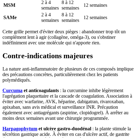
2 à 4
8 à 12
MSM
12 semaines
semaines
semaines
2 à 4
8 à 12
SAMe
12 semaines
semaines
semaines
Cette grille permet d'éviter deux pièges : abandonner trop tôt un
complément lent à agir (collagène, oméga-3), ou s'obstiner
indéfiniment avec une molécule qui n'apporte rien.
Contre-indications majeures
La nature anti-inflammatoire de plusieurs de ces composés implique
des précautions concrètes, particulièrement chez les patients
polymédiqués.
Curcuma
et anticoagulants
: la curcumine inhibe légèrement
l'agrégation plaquettaire et la cascade de coagulation. Association à
éviter avec warfarine, AVK, héparine, dabigatran, rivaroxaban,
apixaban, sans avis médical et surveillance INR. Précaution
également avec antiagrégants (aspirine, clopidogrel). À arrêter au
moins deux semaines avant une chirurgie programmée.
Harpagophytum
et ulcère gastro-duodénal
: la plante stimule la
sécrétion gastrique acide. À éviter en cas d'ulcère actif, de gastrite