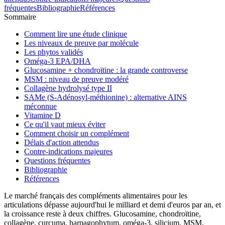
fréquentes
Bibliographie
Références
Sommaire
Comment lire une étude clinique
Les niveaux de preuve par molécule
Les phytos validés
Oméga-3 EPA/DHA
Glucosamine + chondroïtine : la grande controverse
MSM : niveau de preuve modéré
Collagène hydrolysé type II
SAMe (S-Adénosyl-méthionine) : alternative AINS
méconnue
Vitamine D
Ce qu'il vaut mieux éviter
Comment choisir un complément
Délais d'action attendus
Contre-indications majeures
Questions fréquentes
Bibliographie
Références
Le marché français des compléments alimentaires pour les
articulations dépasse aujourd'hui le milliard et demi d'euros par an, et
la croissance reste à deux chiffres. Glucosamine, chondroïtine,
collagène, curcuma, harpagophytum, oméga-3, silicium, MSM,