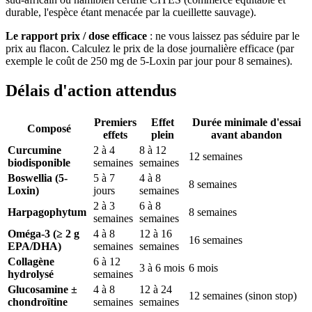
durable, l'espèce étant menacée par la cueillette sauvage).
Le rapport prix / dose efficace
: ne vous laissez pas séduire par le
prix au flacon. Calculez le prix de la dose journalière efficace (par
exemple le coût de 250 mg de 5-Loxin par jour pour 8 semaines).
Délais d'action attendus
Premiers
Effet
Durée minimale d'essai
Composé
effets
plein
avant abandon
Curcumine
2 à 4
8 à 12
12 semaines
biodisponible
semaines
semaines
Boswellia (5-
5 à 7
4 à 8
8 semaines
Loxin)
jours
semaines
2 à 3
6 à 8
Harpagophytum
8 semaines
semaines
semaines
Oméga-3 (≥ 2 g
4 à 8
12 à 16
16 semaines
EPA/DHA)
semaines
semaines
Collagène
6 à 12
3 à 6 mois
6 mois
hydrolysé
semaines
Glucosamine ±
4 à 8
12 à 24
12 semaines (sinon stop)
chondroïtine
semaines
semaines