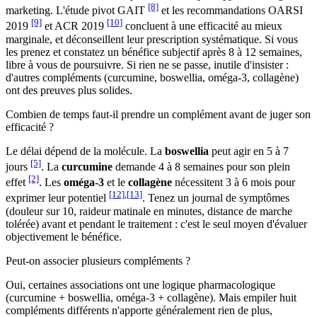
[8]
marketing. L'étude pivot GAIT
et les recommandations OARSI
[9]
[10]
2019
et ACR 2019
concluent à une efficacité au mieux
marginale, et déconseillent leur prescription systématique. Si vous
les prenez et constatez un bénéfice subjectif après 8 à 12 semaines,
libre à vous de poursuivre. Si rien ne se passe, inutile d'insister :
d'autres compléments (curcumine, boswellia, oméga-3, collagène)
ont des preuves plus solides.
Combien de temps faut-il prendre un complément avant de juger son
efficacité ?
Le délai dépend de la molécule. La
boswellia
peut agir en 5 à 7
[5]
jours
. La
curcumine
demande 4 à 8 semaines pour son plein
[2]
effet
. Les
oméga-3
et le
collagène
nécessitent 3 à 6 mois pour
[12]
,
[13]
exprimer leur potentiel
. Tenez un journal de symptômes
(douleur sur 10, raideur matinale en minutes, distance de marche
tolérée) avant et pendant le traitement : c'est le seul moyen d'évaluer
objectivement le bénéfice.
Peut-on associer plusieurs compléments ?
Oui, certaines associations ont une logique pharmacologique
(curcumine + boswellia, oméga-3 + collagène). Mais empiler huit
compléments différents n'apporte généralement rien de plus,