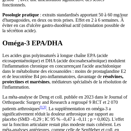
fonctionnels.
Posologie pratique
: extraits standardisés apportant 50 à 60 mg/jour
d'harpagosides, en deux ou trois prises. Effet en 2 à 6 semaines. À
éviter en cas d'ulcère gastro-duodénal actif (stimulation possible de
la sécrétion acide).
Oméga-3 EPA/DHA
Les acides gras polyinsaturés à longue chaîne EPA (acide
eicosapentaénoïque) et DHA (acide docosahexaénoïque) modulent
l'inflammation chronique en concurrençant l'acide arachidonique
dans le métabolisme des eicosanoïdes : moins de prostaglandine E2
et de leucotriène B4 pro-inflammatoires, davantage de
résolvines,
protectines et marésines
, médiateurs spécialisés de la résolution de
l'inflammation.
La méta-analyse de Deng et coll. publiée en 2023 dans le Journal of
Orthopaedic Surgery and Research a regroupé 9 RCT et 2 070
[13]
patients arthrosiques
. La supplémentation en oméga-3 a
significativement réduit la douleur arthrosique par rapport au
placebo (SMD –0,29 ; IC 95 % –0,47 à –0,11 ; p = 0,002). L'effet
sur la fonction articulaire restait plus modeste mais cohérent. Les
méta-analyses antérieures, comme celle de Senftleber et coll. en