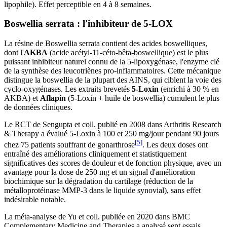
lipophile). Effet perceptible en 4 à 8 semaines.
Boswellia serrata : l'inhibiteur de 5-LOX
La résine de Boswellia serrata contient des acides boswelliques,
dont l'
AKBA
(acide acétyl-11-céto-bêta-boswellique) est le plus
puissant inhibiteur naturel connu de la 5-lipoxygénase, l'enzyme clé
de la synthèse des leucotriènes pro-inflammatoires. Cette mécanique
distingue la boswellia de la plupart des AINS, qui ciblent la voie des
cyclo-oxygénases. Les extraits brevetés
5-Loxin
(enrichi à 30 % en
AKBA) et
Aflapin
(5-Loxin + huile de boswellia) cumulent le plus
de données cliniques.
Le RCT de Sengupta et coll. publié en 2008 dans Arthritis Research
& Therapy a évalué 5-Loxin à 100 et 250 mg/jour pendant 90 jours
[5]
chez 75 patients souffrant de gonarthrose
. Les deux doses ont
entraîné des améliorations cliniquement et statistiquement
significatives des scores de douleur et de fonction physique, avec un
avantage pour la dose de 250 mg et un signal d'amélioration
biochimique sur la dégradation du cartilage (réduction de la
métalloprotéinase MMP-3 dans le liquide synovial), sans effet
indésirable notable.
La méta-analyse de Yu et coll. publiée en 2020 dans BMC
Complementary Medicine and Therapies a analysé sept essais