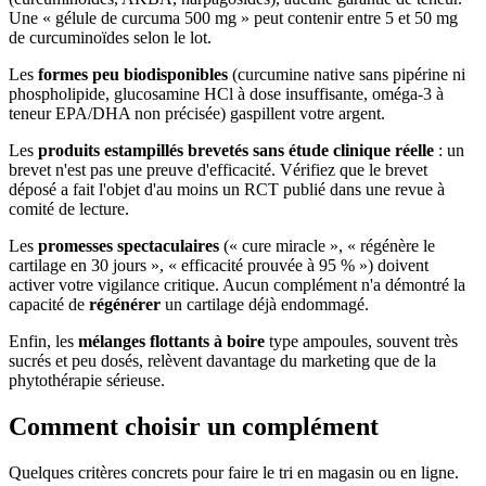
Une « gélule de curcuma 500 mg » peut contenir entre 5 et 50 mg
de curcuminoïdes selon le lot.
Les
formes peu biodisponibles
(curcumine native sans pipérine ni
phospholipide, glucosamine HCl à dose insuffisante, oméga-3 à
teneur EPA/DHA non précisée) gaspillent votre argent.
Les
produits estampillés brevetés sans étude clinique réelle
: un
brevet n'est pas une preuve d'efficacité. Vérifiez que le brevet
déposé a fait l'objet d'au moins un RCT publié dans une revue à
comité de lecture.
Les
promesses spectaculaires
(« cure miracle », « régénère le
cartilage en 30 jours », « efficacité prouvée à 95 % ») doivent
activer votre vigilance critique. Aucun complément n'a démontré la
capacité de
régénérer
un cartilage déjà endommagé.
Enfin, les
mélanges flottants à boire
type ampoules, souvent très
sucrés et peu dosés, relèvent davantage du marketing que de la
phytothérapie sérieuse.
Comment choisir un complément
Quelques critères concrets pour faire le tri en magasin ou en ligne.