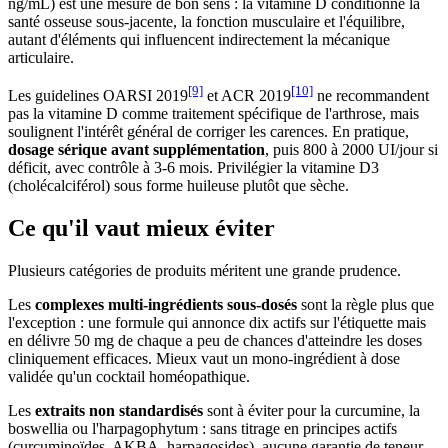
ng/mL) est une mesure de bon sens : la vitamine D conditionne la
santé osseuse sous-jacente, la fonction musculaire et l'équilibre,
autant d'éléments qui influencent indirectement la mécanique
articulaire.
[9]
[10]
Les guidelines OARSI 2019
et ACR 2019
ne recommandent
pas la vitamine D comme traitement spécifique de l'arthrose, mais
soulignent l'intérêt général de corriger les carences. En pratique,
dosage sérique avant supplémentation
, puis 800 à 2000 UI/jour si
déficit, avec contrôle à 3-6 mois. Privilégier la vitamine D3
(cholécalciférol) sous forme huileuse plutôt que sèche.
Ce qu'il vaut mieux éviter
Plusieurs catégories de produits méritent une grande prudence.
Les
complexes multi-ingrédients sous-dosés
sont la règle plus que
l'exception : une formule qui annonce dix actifs sur l'étiquette mais
en délivre 50 mg de chaque a peu de chances d'atteindre les doses
cliniquement efficaces. Mieux vaut un mono-ingrédient à dose
validée qu'un cocktail homéopathique.
Les
extraits non standardisés
sont à éviter pour la curcumine, la
boswellia ou l'harpagophytum : sans titrage en principes actifs
(curcuminoïdes, AKBA, harpagosides), aucune garantie de teneur.