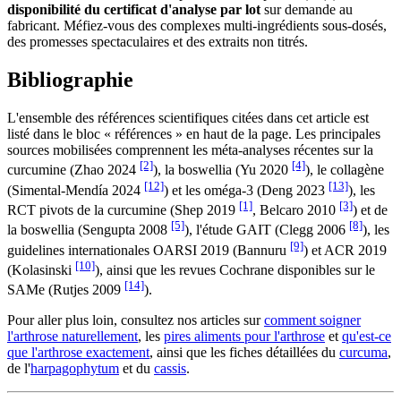
disponibilité du certificat d'analyse par lot
sur demande au
fabricant. Méfiez-vous des complexes multi-ingrédients sous-dosés,
des promesses spectaculaires et des extraits non titrés.
Bibliographie
L'ensemble des références scientifiques citées dans cet article est
listé dans le bloc « références » en haut de la page. Les principales
sources mobilisées comprennent les méta-analyses récentes sur la
[2]
[4]
curcumine (Zhao 2024
), la boswellia (Yu 2020
), le collagène
[12]
[13]
(Simental-Mendía 2024
) et les oméga-3 (Deng 2023
), les
[1]
[3]
RCT pivots de la curcumine (Shep 2019
, Belcaro 2010
) et de
[5]
[8]
la boswellia (Sengupta 2008
), l'étude GAIT (Clegg 2006
), les
[9]
guidelines internationales OARSI 2019 (Bannuru
) et ACR 2019
[10]
(Kolasinski
), ainsi que les revues Cochrane disponibles sur le
[14]
SAMe (Rutjes 2009
).
Pour aller plus loin, consultez nos articles sur
comment soigner
l'arthrose naturellement
, les
pires aliments pour l'arthrose
et
qu'est-ce
que l'arthrose exactement
, ainsi que les fiches détaillées du
curcuma
,
de l'
harpagophytum
et du
cassis
.