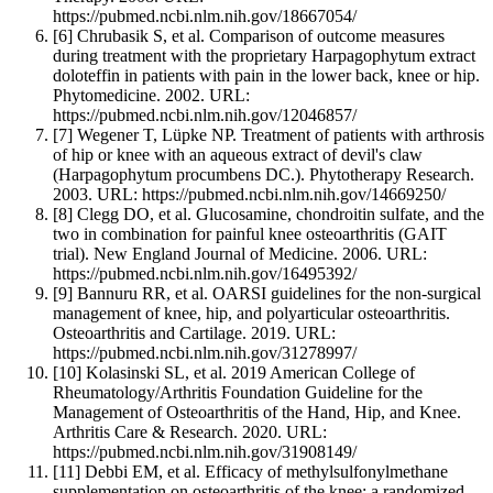
https://pubmed.ncbi.nlm.nih.gov/18667054/
[6]
Chrubasik S, et al. Comparison of outcome measures
during treatment with the proprietary Harpagophytum extract
doloteffin in patients with pain in the lower back, knee or hip.
Phytomedicine. 2002. URL:
https://pubmed.ncbi.nlm.nih.gov/12046857/
[7]
Wegener T, Lüpke NP. Treatment of patients with arthrosis
of hip or knee with an aqueous extract of devil's claw
(Harpagophytum procumbens DC.). Phytotherapy Research.
2003. URL: https://pubmed.ncbi.nlm.nih.gov/14669250/
[8]
Clegg DO, et al. Glucosamine, chondroitin sulfate, and the
two in combination for painful knee osteoarthritis (GAIT
trial). New England Journal of Medicine. 2006. URL:
https://pubmed.ncbi.nlm.nih.gov/16495392/
[9]
Bannuru RR, et al. OARSI guidelines for the non-surgical
management of knee, hip, and polyarticular osteoarthritis.
Osteoarthritis and Cartilage. 2019. URL:
https://pubmed.ncbi.nlm.nih.gov/31278997/
[10]
Kolasinski SL, et al. 2019 American College of
Rheumatology/Arthritis Foundation Guideline for the
Management of Osteoarthritis of the Hand, Hip, and Knee.
Arthritis Care & Research. 2020. URL:
https://pubmed.ncbi.nlm.nih.gov/31908149/
[11]
Debbi EM, et al. Efficacy of methylsulfonylmethane
supplementation on osteoarthritis of the knee: a randomized