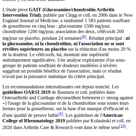
L'étude pivot
GAIT (Glucosamine/chondroitin Arthritis
Intervention Trial)
, publiée par Clegg et coll. en 2006 dans le New
England Journal of Medicine, a randomisé 1 583 patients souffrant
de gonarthrose en cinq bras : glucosamine 1500 mg/jour,
chondroïtine 1200 mg/jour, association des deux, célécoxib 200
[8]
mg/jour ou placebo, pendant 24 semaines
. Résultat principal :
ni
la glucosamine, ni la chondroïtine, ni l'association ne se sont
révélées supérieures au placebo
sur la réduction d'au moins 20 %
de la douleur. Le célécoxib, lui, montrait une supériorité
statistiquement significative. Une analyse exploratoire d'un sous-
groupe de patients souffrant de douleurs modérées à sévères
suggérait un possible bénéfice de l'association, mais ce résultat
n'avait pas la puissance statistique du critère principal.
Les recommandations internationales ont depuis tranché. Les
guidelines OARSI 2019
de Bannuru et coll. publiées dans
Osteoarthritis and Cartilage déconseillent fortement (« strong against
») l'usage de la glucosamine et de la chondroïtine sous toutes leurs
formes pour la gonarthrose, sur la base d'un manque d'efficacité et
[9]
d'une qualité de preuve faible
. Les guidelines de l'
American
College of Rheumatology 2019
publiées par Kolasinski et coll. en
[10]
2020 dans Arthritis Care & Research vont dans le même sens
.