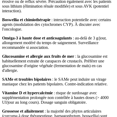
érosive ou de reflux sévère. Précaution également avec les patients
sous lithium (élimination rénale modifiée) et sous AVK (potentiel
interaction).
Boswellia et chimiothérapie
: interaction potentielle avec certains
agents (modulation des cytochromes CYP). À discuter avec
l'oncologue.
Oméga-3 à haute dose et anticoagulants
: au-delà de 3 g/jour,
allongement modéré du temps de saignement. Surveillance
recommandée si association.
Glucosamine et allergie aux fruits de mer
: la glucosamine est
habituellement extraite de carapaces de crustacés. Préférer une
glucosamine d'origine végétale (fermentation de maïs) en cas
d'allergie.
SAMe et troubles bipolaires
: le SAMe peut induire un virage
maniaque chez les patients bipolaires. Contre-indication relative.
Vitamine D et hypercalcémie
: risque de surdosage avec
supplémentation prolongée non contrôlée à hautes doses (> 4000
UI/jour au long cours). Dosage sanguin obligatoire.
Grossesse et allaitement
: la majorité des phytos articulaires
(curcuma à dose thérapeutique, harpagophytum, boswellia) sont