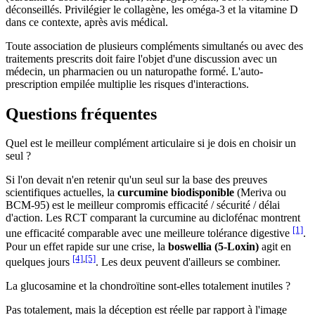
déconseillés. Privilégier le collagène, les oméga-3 et la vitamine D
dans ce contexte, après avis médical.
Toute association de plusieurs compléments simultanés ou avec des
traitements prescrits doit faire l'objet d'une discussion avec un
médecin, un pharmacien ou un naturopathe formé. L'auto-
prescription empilée multiplie les risques d'interactions.
Questions fréquentes
Quel est le meilleur complément articulaire si je dois en choisir un
seul ?
Si l'on devait n'en retenir qu'un seul sur la base des preuves
scientifiques actuelles, la
curcumine biodisponible
(Meriva ou
BCM-95) est le meilleur compromis efficacité / sécurité / délai
d'action. Les RCT comparant la curcumine au diclofénac montrent
[1]
une efficacité comparable avec une meilleure tolérance digestive
.
Pour un effet rapide sur une crise, la
boswellia (5-Loxin)
agit en
[4]
,
[5]
quelques jours
. Les deux peuvent d'ailleurs se combiner.
La glucosamine et la chondroïtine sont-elles totalement inutiles ?
Pas totalement, mais la déception est réelle par rapport à l'image