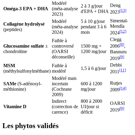
Modéré
Deng
2 à 3 g/jour
Oméga-3 EPA + DHA
(méta-analyse
[13]
d'EPA + DHA
2023
2023)
Simental-
Modéré
5 à 10 g/jour
Collagène hydrolysé
Mendía
(méta-analyse
pendant 3 à 6
(peptides)
[12]
2024)
mois
2024
Clegg
Faible à
[8]
Glucosamine sulfate
±
controversé
1500 mg +
2006
,
chondroïtine
(OARSI
1200 mg/jour
Bannuru
déconseille)
[9]
2019
Debbi
MSM
Faible à
1,5 à 6 g/jour
[11]
(méthylsulfonylméthane)
modéré
2011
Modéré mais
Rutjes
SAMe
(S-adénosyl-
incertain
600 à 1200
[14]
méthionine)
(Cochrane
mg/jour
2009
2009)
Indirect
800 à 2000
OARSI
Vitamine D
(correction de
UI/jour si
[9]
2019
carence)
déficit
Les phytos validés