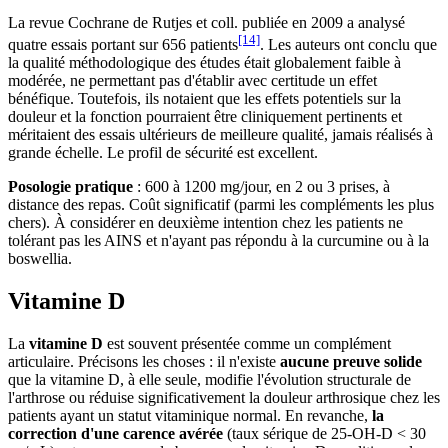
La revue Cochrane de Rutjes et coll. publiée en 2009 a analysé
[14]
quatre essais portant sur 656 patients
. Les auteurs ont conclu que
la qualité méthodologique des études était globalement faible à
modérée, ne permettant pas d'établir avec certitude un effet
bénéfique. Toutefois, ils notaient que les effets potentiels sur la
douleur et la fonction pourraient être cliniquement pertinents et
méritaient des essais ultérieurs de meilleure qualité, jamais réalisés à
grande échelle. Le profil de sécurité est excellent.
Posologie pratique
: 600 à 1200 mg/jour, en 2 ou 3 prises, à
distance des repas. Coût significatif (parmi les compléments les plus
chers). À considérer en deuxième intention chez les patients ne
tolérant pas les AINS et n'ayant pas répondu à la curcumine ou à la
boswellia.
Vitamine D
La
vitamine D
est souvent présentée comme un complément
articulaire. Précisons les choses : il n'existe
aucune preuve solide
que la vitamine D, à elle seule, modifie l'évolution structurale de
l'arthrose ou réduise significativement la douleur arthrosique chez les
patients ayant un statut vitaminique normal. En revanche,
la
correction d'une carence avérée
(taux sérique de 25-OH-D < 30