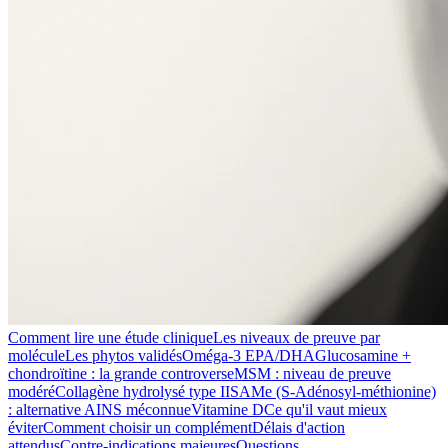
Comment lire une étude clinique
Les niveaux de preuve par
molécule
Les phytos validés
Oméga-3 EPA/DHA
Glucosamine +
chondroïtine : la grande controverse
MSM : niveau de preuve
modéré
Collagène hydrolysé type II
SAMe (S-Adénosyl-méthionine)
: alternative AINS méconnue
Vitamine D
Ce qu'il vaut mieux
éviter
Comment choisir un complément
Délais d'action
attendus
Contre-indications majeures
Questions