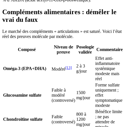
Compléments alimentaires : démêler le
vrai du faux
Le marché des compléments « articulations » est saturé. Voici l’état
réel des preuves molécule par molécule.
Niveau de
Posologie
Composé
Commentaire
preuve
validée
Effet anti-
inflammatoire
2 à 3
[13]
Oméga-3 (EPA+DHA)
systémique
Modéré
g/jour
modeste mais
réel
Forme sulfate
Faible à
uniquement ;
1500
Glucosamine sulfate
modéré
effet
mg/jour
(controversé)
symptomatique
modeste
Bénéfice limite
800 à
Faible
; ne pas
Chondroïtine sulfate
1200
(controversé)
attendre de
mg/jour
miracle