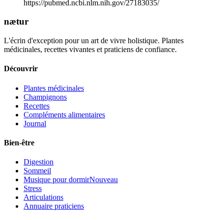
https://pubmed.ncbi.nlm.nih.gov/27183035/
nætur
L'écrin d'exception pour un art de vivre holistique. Plantes
médicinales, recettes vivantes et praticiens de confiance.
Découvrir
Plantes médicinales
Champignons
Recettes
Compléments alimentaires
Journal
Bien-être
Digestion
Sommeil
Musique pour dormir
Nouveau
Stress
Articulations
Annuaire praticiens