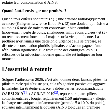
réduire leur consommation d’AINS.
Quand faut-il envisager une prothèse ?
Quand trois critères sont réunis : (1) une arthrose radiologiquement
avancée (Kellgren-Lawrence III ou IV), (2) une douleur qui résiste à
au moins 6 mois de traitement conservateur bien conduit
(mouvement, perte de poids, antalgiques, infiltrations ciblées), et (3)
un retentissement fonctionnel majeur sur la vie quotidienne. La
prothèse n’est jamais une décision d’urgence : elle se prépare, se
discute en consultation pluridisciplinaire, et s’accompagne d’une
rééducation rigoureuse. Elle reste l’une des chirurgies les plus
efficaces de la médecine moderne quand elle est indiquée au bon
moment.
L’essentiel à retenir
Soigner l’arthrose en 2026, c’est abandonner deux fausses pistes : la
pilule miracle qui n’existe pas, et la résignation passive qui aggrave
la maladie. La stratégie efficace, validée par les recommandations
[1]
[2]
OARSI 2019
et ACR/AF 2019
, repose sur quatre piliers
complémentaires : bouger régulièrement (150 min/semaine), alléger
la charge mécanique et inflammatoire (perte de 5 à 10 % du poids),
soulager intelligemment la douleur (AINS topiques en première