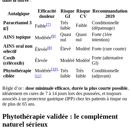
dans la durée
:
Efficacité
Risque
Risque
Recommandation
Antalgique
douleur
GI
CV
2019
Paracétamol 3
Très
Conditionnelle
[7]
Faible
Faible
g/j
faible
(dépannage)
Quasi
Quasi
Forte (1ère
[9]
AINS topique
Modérée
nul
nul
intention)
AINS oral non
[8]
Élevé
Modéré
Forte (cure courte)
Élevée
sélectif
Coxib
Forte (alternative
Élevée
Modéré
Modéré
(célécoxib)
GI)
[10]
,
Phytothérapie
Très
Très
Conditionnelle
Modérée
ciblée
faible
faible
(adjuvant)
[11]
Règle d’or :
dose minimale efficace, durée la plus courte possible
,
idéalement en cures de 7 à 14 jours lors des poussées, et toujours
associés à un protecteur gastrique (IPP) chez les patients à risque ou
de plus de 65 ans.
Phytothérapie validée : le complément
naturel sérieux