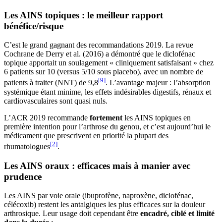
Les AINS topiques : le meilleur rapport
bénéfice/risque
C’est le grand gagnant des recommandations 2019. La revue
Cochrane de Derry et al. (2016) a démontré que le diclofénac
topique apportait un soulagement « cliniquement satisfaisant » chez
6 patients sur 10 (versus 5/10 sous placebo), avec un nombre de
[9]
patients à traiter (NNT) de 9,8
. L’avantage majeur : l’absorption
systémique étant minime, les effets indésirables digestifs, rénaux et
cardiovasculaires sont quasi nuls.
L’ACR 2019 recommande
fortement
les AINS topiques en
première intention pour l’arthrose du genou, et c’est aujourd’hui le
médicament que prescrivent en priorité la plupart des
[2]
rhumatologues
.
Les AINS oraux : efficaces mais à manier avec
prudence
Les AINS par voie orale (ibuprofène, naproxène, diclofénac,
célécoxib) restent les antalgiques les plus efficaces sur la douleur
arthrosique. Leur usage doit cependant être
encadré, ciblé et limité