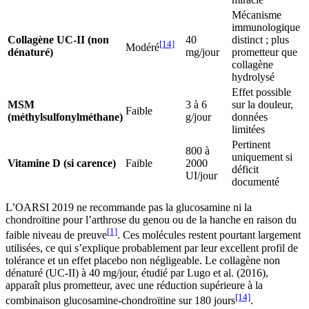
Mécanisme
immunologique
Collagène UC-II (non
40
distinct ; plus
[14]
Modéré
dénaturé)
mg/jour
prometteur que
collagène
hydrolysé
Effet possible
MSM
3 à 6
sur la douleur,
Faible
(méthylsulfonylméthane)
g/jour
données
limitées
Pertinent
800 à
uniquement si
Vitamine D (si carence)
Faible
2000
déficit
UI/jour
documenté
L’OARSI 2019 ne recommande pas la glucosamine ni la
chondroïtine pour l’arthrose du genou ou de la hanche en raison du
[1]
faible niveau de preuve
. Ces molécules restent pourtant largement
utilisées, ce qui s’explique probablement par leur excellent profil de
tolérance et un effet placebo non négligeable. Le collagène non
dénaturé (UC-II) à 40 mg/jour, étudié par Lugo et al. (2016),
apparaît plus prometteur, avec une réduction supérieure à la
[14]
combinaison glucosamine-chondroïtine sur 180 jours
.