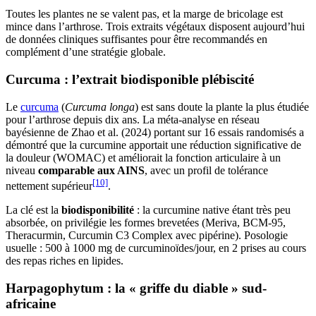
Toutes les plantes ne se valent pas, et la marge de bricolage est
mince dans l’arthrose. Trois extraits végétaux disposent aujourd’hui
de données cliniques suffisantes pour être recommandés en
complément d’une stratégie globale.
Curcuma : l’extrait biodisponible plébiscité
Le
curcuma
(
Curcuma longa
) est sans doute la plante la plus étudiée
pour l’arthrose depuis dix ans. La méta-analyse en réseau
bayésienne de Zhao et al. (2024) portant sur 16 essais randomisés a
démontré que la curcumine apportait une réduction significative de
la douleur (WOMAC) et améliorait la fonction articulaire à un
niveau
comparable aux AINS
, avec un profil de tolérance
[10]
nettement supérieur
.
La clé est la
biodisponibilité
: la curcumine native étant très peu
absorbée, on privilégie les formes brevetées (Meriva, BCM-95,
Theracurmin, Curcumin C3 Complex avec pipérine). Posologie
usuelle : 500 à 1000 mg de curcuminoïdes/jour, en 2 prises au cours
des repas riches en lipides.
Harpagophytum : la « griffe du diable » sud-
africaine