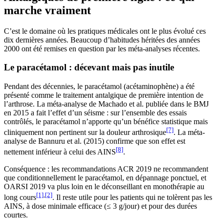
marche vraiment
C’est le domaine où les pratiques médicales ont le plus évolué ces
dix dernières années. Beaucoup d’habitudes héritées des années
2000 ont été remises en question par les méta-analyses récentes.
Le paracétamol : décevant mais pas inutile
Pendant des décennies, le paracétamol (acétaminophène) a été
présenté comme le traitement antalgique de première intention de
l’arthrose. La méta-analyse de Machado et al. publiée dans le BMJ
en 2015 a fait l’effet d’un séisme : sur l’ensemble des essais
contrôlés, le paracétamol n’apporte qu’un bénéfice statistique mais
[7]
cliniquement non pertinent sur la douleur arthrosique
. La méta-
analyse de Bannuru et al. (2015) confirme que son effet est
[8]
nettement inférieur à celui des AINS
.
Conséquence : les recommandations ACR 2019 ne recommandent
que conditionnellement le paracétamol, en dépannage ponctuel, et
OARSI 2019 va plus loin en le déconseillant en monothérapie au
[1]
,
[2]
long cours
. Il reste utile pour les patients qui ne tolèrent pas les
AINS, à dose minimale efficace (≤ 3 g/jour) et pour des durées
courtes.