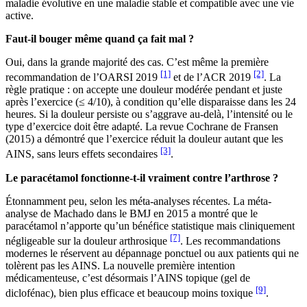
maladie évolutive en une maladie stable et compatible avec une vie
active.
Faut-il bouger même quand ça fait mal ?
Oui, dans la grande majorité des cas. C’est même la première
[1]
[2]
recommandation de l’OARSI 2019
et de l’ACR 2019
. La
règle pratique : on accepte une douleur modérée pendant et juste
après l’exercice (≤ 4/10), à condition qu’elle disparaisse dans les 24
heures. Si la douleur persiste ou s’aggrave au-delà, l’intensité ou le
type d’exercice doit être adapté. La revue Cochrane de Fransen
(2015) a démontré que l’exercice réduit la douleur autant que les
[3]
AINS, sans leurs effets secondaires
.
Le paracétamol fonctionne-t-il vraiment contre l’arthrose ?
Étonnamment peu, selon les méta-analyses récentes. La méta-
analyse de Machado dans le BMJ en 2015 a montré que le
paracétamol n’apporte qu’un bénéfice statistique mais cliniquement
[7]
négligeable sur la douleur arthrosique
. Les recommandations
modernes le réservent au dépannage ponctuel ou aux patients qui ne
tolèrent pas les AINS. La nouvelle première intention
médicamenteuse, c’est désormais l’AINS topique (gel de
[9]
diclofénac), bien plus efficace et beaucoup moins toxique
.