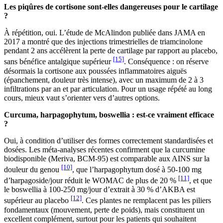
Les piqûres de cortisone sont-elles dangereuses pour le cartilage
?
À répétition, oui. L’étude de McAlindon publiée dans JAMA en
2017 a montré que des injections trimestrielles de triamcinolone
pendant 2 ans accélèrent la perte de cartilage par rapport au placebo,
[15]
sans bénéfice antalgique supérieur
. Conséquence : on réserve
désormais la cortisone aux poussées inflammatoires aiguës
(épanchement, douleur très intense), avec un maximum de 2 à 3
infiltrations par an et par articulation. Pour un usage répété au long
cours, mieux vaut s’orienter vers d’autres options.
Curcuma, harpagophytum, boswellia : est-ce vraiment efficace
?
Oui, à condition d’utiliser des formes correctement standardisées et
dosées. Les méta-analyses récentes confirment que la curcumine
biodisponible (Meriva, BCM-95) est comparable aux AINS sur la
[10]
douleur du genou
, que l’harpagophytum dosé à 50-100 mg
[11]
d’harpagoside/jour réduit le WOMAC de plus de 20 %
, et que
le boswellia à 100-250 mg/jour d’extrait à 30 % d’AKBA est
[12]
supérieur au placebo
. Ces plantes ne remplacent pas les piliers
fondamentaux (mouvement, perte de poids), mais constituent un
excellent complément, surtout pour les patients qui souhaitent