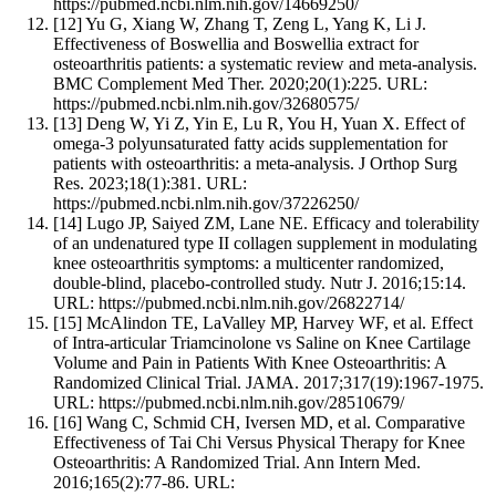
https://pubmed.ncbi.nlm.nih.gov/14669250/
[12]
Yu G, Xiang W, Zhang T, Zeng L, Yang K, Li J.
Effectiveness of Boswellia and Boswellia extract for
osteoarthritis patients: a systematic review and meta-analysis.
BMC Complement Med Ther. 2020;20(1):225. URL:
https://pubmed.ncbi.nlm.nih.gov/32680575/
[13]
Deng W, Yi Z, Yin E, Lu R, You H, Yuan X. Effect of
omega-3 polyunsaturated fatty acids supplementation for
patients with osteoarthritis: a meta-analysis. J Orthop Surg
Res. 2023;18(1):381. URL:
https://pubmed.ncbi.nlm.nih.gov/37226250/
[14]
Lugo JP, Saiyed ZM, Lane NE. Efficacy and tolerability
of an undenatured type II collagen supplement in modulating
knee osteoarthritis symptoms: a multicenter randomized,
double-blind, placebo-controlled study. Nutr J. 2016;15:14.
URL: https://pubmed.ncbi.nlm.nih.gov/26822714/
[15]
McAlindon TE, LaValley MP, Harvey WF, et al. Effect
of Intra-articular Triamcinolone vs Saline on Knee Cartilage
Volume and Pain in Patients With Knee Osteoarthritis: A
Randomized Clinical Trial. JAMA. 2017;317(19):1967-1975.
URL: https://pubmed.ncbi.nlm.nih.gov/28510679/
[16]
Wang C, Schmid CH, Iversen MD, et al. Comparative
Effectiveness of Tai Chi Versus Physical Therapy for Knee
Osteoarthritis: A Randomized Trial. Ann Intern Med.
2016;165(2):77-86. URL: