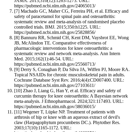
JAMA. 2013;310(12):1263-1273. URL:
https://pubmed.ncbi.nlm.nih.gov/24065013/
[7]
Machado GC, Maher CG, Ferreira PH, et al. Efficacy and
safety of paracetamol for spinal pain and osteoarthritis:
systematic review and meta-analysis of randomised placebo
controlled trials. BMJ. 2015;350:h1225. URL:
https://pubmed.ncbi.nlm.nih.gov/25828856/
[8]
Bannuru RR, Schmid CH, Kent DM, Vaysbrot EE, Wong
JB, McAlindon TE. Comparative effectiveness of
pharmacologic interventions for knee osteoarthritis: a
systematic review and network meta-analysis. Ann Intern
Med. 2015;162(1):46-54. URL:
https://pubmed.ncbi.nlm.nih.gov/25560713/
[9]
Derry S, Conaghan P, Da Silva JA, Wiffen PJ, Moore RA.
Topical NSAIDs for chronic musculoskeletal pain in adults.
Cochrane Database Syst Rev. 2016;4(4):CD007400. URL:
https://pubmed.ncbi.nlm.nih.gov/27103611/
[10]
Zhao J, Liang G, Han Y, et al. Efficacy and safety of
curcumin therapy for knee osteoarthritis: A Bayesian network
meta-analysis. J Ethnopharmacol. 2024;321:117493. URL:
https://pubmed.ncbi.nlm.nih.gov/38036015/
[11]
Wegener T, Lüpke NP. Treatment of patients with
arthrosis of hip or knee with an aqueous extract of devil's
claw (Harpagophytum procumbens DC.). Phytother Res.
2003;17(10):1165-1172. URL: