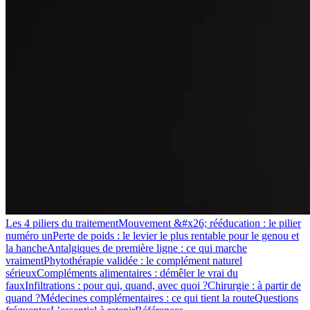
Les 4 piliers du traitement
Mouvement &#x26; rééducation : le pilier
numéro un
Perte de poids : le levier le plus rentable pour le genou et
la hanche
Antalgiques de première ligne : ce qui marche
vraiment
Phytothérapie validée : le complément naturel
sérieux
Compléments alimentaires : démêler le vrai du
faux
Infiltrations : pour qui, quand, avec quoi ?
Chirurgie : à partir de
quand ?
Médecines complémentaires : ce qui tient la route
Questions