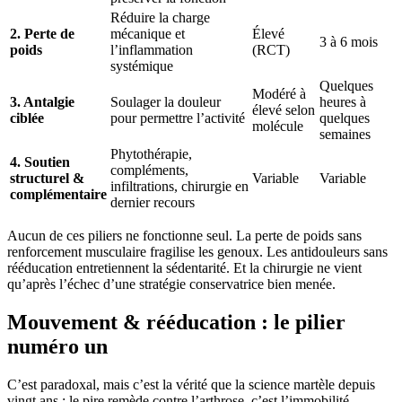
Réduire la charge
2. Perte de
mécanique et
Élevé
3 à 6 mois
poids
l’inflammation
(RCT)
systémique
Quelques
Modéré à
3. Antalgie
Soulager la douleur
heures à
élevé selon
ciblée
pour permettre l’activité
quelques
molécule
semaines
Phytothérapie,
4. Soutien
compléments,
structurel &
Variable
Variable
infiltrations, chirurgie en
complémentaire
dernier recours
Aucun de ces piliers ne fonctionne seul. La perte de poids sans
renforcement musculaire fragilise les genoux. Les antidouleurs sans
rééducation entretiennent la sédentarité. Et la chirurgie ne vient
qu’après l’échec d’une stratégie conservatrice bien menée.
Mouvement & rééducation : le pilier
numéro un
C’est paradoxal, mais c’est la vérité que la science martèle depuis
vingt ans : le pire remède contre l’arthrose, c’est l’immobilité.