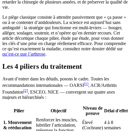
retarder la chirurgie de plusieurs années, et de préserver la qualité de
vie.
Le piège classique consiste à attendre passivement que « ça passe »
ou à se contenter d’antidouleurs. La science est aujourd’hui sans
ambiguïté : la stratégie qui fonctionne est multi-leviers — bouger,
alléger, soulager, soutenir, et n’opérer qu’en dernier recours. Cet
article décortique chaque pilier, étude par étude, pour vous donner
les clés d’une prise en charge réellement efficace. Pour comprendre
ce qu’est exactement la maladie, consultez notre dossier dédié sur
qu’est-ce que l’arthrose
.
Les 4 piliers du traitement
Avant d’entrer dans les détails, posons le cadre. Toutes les
[1]
recommandations internationales — OARSI
, ACR/Arthritis
[2]
Foundation
, ESCEO, NICE — convergent sur quatre axes
majeurs et hiérarchisés :
Niveau de
Pilier
Objectif
Délai d'effet
preuve
Renforcer les muscles,
1. Mouvement
Élevé
4 à 8
lubrifier l’articulation,
& rééducation
(Cochrane)
semaines
préserver la fonction