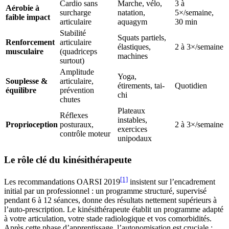
Cardio sans
Marche, vélo,
3 à
Aérobie à
surcharge
natation,
5×/semaine,
faible impact
articulaire
aquagym
30 min
Stabilité
Squats partiels,
Renforcement
articulaire
élastiques,
2 à 3×/semaine
musculaire
(quadriceps
machines
surtout)
Amplitude
Yoga,
Souplesse &
articulaire,
étirements, tai-
Quotidien
équilibre
prévention
chi
chutes
Plateaux
Réflexes
instables,
Proprioception
posturaux,
2 à 3×/semaine
exercices
contrôle moteur
unipodaux
Le rôle clé du kinésithérapeute
[1]
Les recommandations OARSI 2019
insistent sur l’encadrement
initial par un professionnel : un programme structuré, supervisé
pendant 6 à 12 séances, donne des résultats nettement supérieurs à
l’auto-prescription. Le kinésithérapeute établit un programme adapté
à votre articulation, votre stade radiologique et vos comorbidités.
Après cette phase d’apprentissage, l’autonomisation est cruciale :