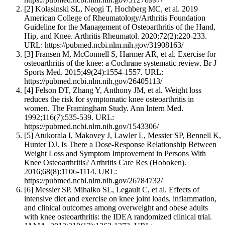
[2]
Kolasinski SL, Neogi T, Hochberg MC, et al. 2019
American College of Rheumatology/Arthritis Foundation
Guideline for the Management of Osteoarthritis of the Hand,
Hip, and Knee. Arthritis Rheumatol. 2020;72(2):220-233.
URL: https://pubmed.ncbi.nlm.nih.gov/31908163/
[3]
Fransen M, McConnell S, Harmer AR, et al. Exercise for
osteoarthritis of the knee: a Cochrane systematic review. Br J
Sports Med. 2015;49(24):1554-1557. URL:
https://pubmed.ncbi.nlm.nih.gov/26405113/
[4]
Felson DT, Zhang Y, Anthony JM, et al. Weight loss
reduces the risk for symptomatic knee osteoarthritis in
women. The Framingham Study. Ann Intern Med.
1992;116(7):535-539. URL:
https://pubmed.ncbi.nlm.nih.gov/1543306/
[5]
Atukorala I, Makovey J, Lawler L, Messier SP, Bennell K,
Hunter DJ. Is There a Dose-Response Relationship Between
Weight Loss and Symptom Improvement in Persons With
Knee Osteoarthritis? Arthritis Care Res (Hoboken).
2016;68(8):1106-1114. URL:
https://pubmed.ncbi.nlm.nih.gov/26784732/
[6]
Messier SP, Mihalko SL, Legault C, et al. Effects of
intensive diet and exercise on knee joint loads, inflammation,
and clinical outcomes among overweight and obese adults
with knee osteoarthritis: the IDEA randomized clinical trial.