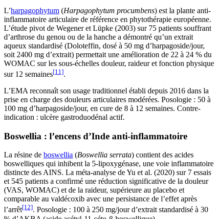
L’
harpagophytum
(
Harpagophytum procumbens
) est la plante anti-
inflammatoire articulaire de référence en phytothérapie européenne.
L’étude pivot de Wegener et Lüpke (2003) sur 75 patients souffrant
d’arthrose du genou ou de la hanche a démontré qu’un extrait
aqueux standardisé (Doloteffin, dosé à 50 mg d’harpagoside/jour,
soit 2400 mg d’extrait) permettait une amélioration de 22 à 24 % du
WOMAC sur les sous-échelles douleur, raideur et fonction physique
[11]
sur 12 semaines
.
L’EMA reconnaît son usage traditionnel établi depuis 2016 dans la
prise en charge des douleurs articulaires modérées. Posologie : 50 à
100 mg d’harpagoside/jour, en cure de 8 à 12 semaines. Contre-
indication : ulcère gastroduodénal actif.
Boswellia : l’encens d’Inde anti-inflammatoire
La résine de
boswellia
(
Boswellia serrata
) contient des acides
boswelliques qui inhibent la 5-lipoxygénase, une voie inflammatoire
distincte des AINS. La méta-analyse de Yu et al. (2020) sur 7 essais
et 545 patients a confirmé une réduction significative de la douleur
(VAS, WOMAC) et de la raideur, supérieure au placebo et
comparable au valdécoxib avec une persistance de l’effet après
[12]
l’arrêt
. Posologie : 100 à 250 mg/jour d’extrait standardisé à 30
% d’AKBA (acide acétyl-11-céto-β-boswellique).