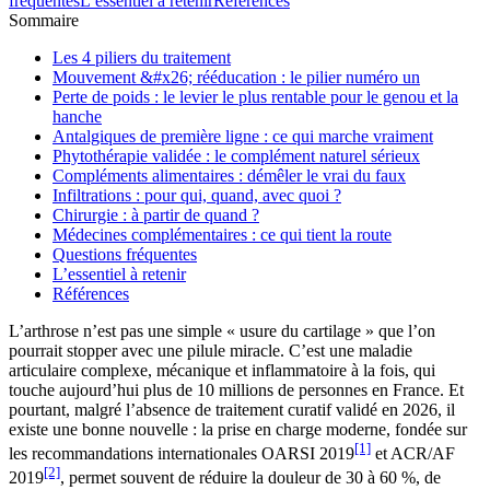
fréquentes
L’essentiel à retenir
Références
Sommaire
Les 4 piliers du traitement
Mouvement &#x26; rééducation : le pilier numéro un
Perte de poids : le levier le plus rentable pour le genou et la
hanche
Antalgiques de première ligne : ce qui marche vraiment
Phytothérapie validée : le complément naturel sérieux
Compléments alimentaires : démêler le vrai du faux
Infiltrations : pour qui, quand, avec quoi ?
Chirurgie : à partir de quand ?
Médecines complémentaires : ce qui tient la route
Questions fréquentes
L’essentiel à retenir
Références
L’arthrose n’est pas une simple « usure du cartilage » que l’on
pourrait stopper avec une pilule miracle. C’est une maladie
articulaire complexe, mécanique et inflammatoire à la fois, qui
touche aujourd’hui plus de 10 millions de personnes en France. Et
pourtant, malgré l’absence de traitement curatif validé en 2026, il
existe une bonne nouvelle : la prise en charge moderne, fondée sur
[1]
les recommandations internationales OARSI 2019
et ACR/AF
[2]
2019
, permet souvent de réduire la douleur de 30 à 60 %, de