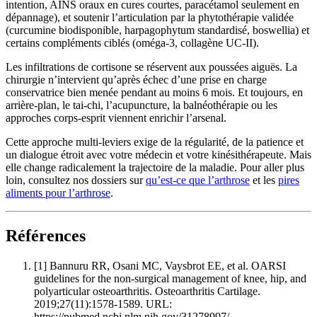
intention, AINS oraux en cures courtes, paracétamol seulement en
dépannage), et soutenir l’articulation par la phytothérapie validée
(curcumine biodisponible, harpagophytum standardisé, boswellia) et
certains compléments ciblés (oméga-3, collagène UC-II).
Les infiltrations de cortisone se réservent aux poussées aiguës. La
chirurgie n’intervient qu’après échec d’une prise en charge
conservatrice bien menée pendant au moins 6 mois. Et toujours, en
arrière-plan, le tai-chi, l’acupuncture, la balnéothérapie ou les
approches corps-esprit viennent enrichir l’arsenal.
Cette approche multi-leviers exige de la régularité, de la patience et
un dialogue étroit avec votre médecin et votre kinésithérapeute. Mais
elle change radicalement la trajectoire de la maladie. Pour aller plus
loin, consultez nos dossiers sur
qu’est-ce que l’arthrose
et les
pires
aliments pour l’arthrose
.
Références
[1]
Bannuru RR, Osani MC, Vaysbrot EE, et al. OARSI
guidelines for the non-surgical management of knee, hip, and
polyarticular osteoarthritis. Osteoarthritis Cartilage.
2019;27(11):1578-1589. URL:
https://pubmed.ncbi.nlm.nih.gov/31278997/