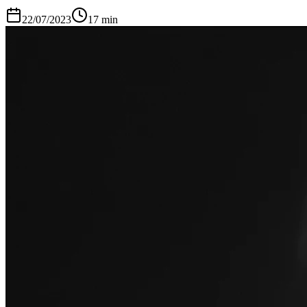
22/07/2023
17
min