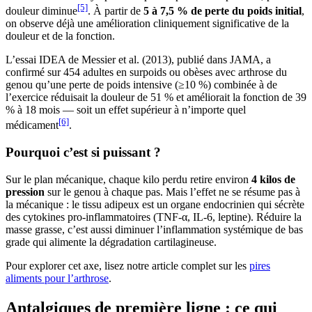
[5]
douleur diminue
. À partir de
5 à 7,5 % de perte du poids initial
,
on observe déjà une amélioration cliniquement significative de la
douleur et de la fonction.
L’essai IDEA de Messier et al. (2013), publié dans JAMA, a
confirmé sur 454 adultes en surpoids ou obèses avec arthrose du
genou qu’une perte de poids intensive (≥10 %) combinée à de
l’exercice réduisait la douleur de 51 % et améliorait la fonction de 39
% à 18 mois — soit un effet supérieur à n’importe quel
[6]
médicament
.
Pourquoi c’est si puissant ?
Sur le plan mécanique, chaque kilo perdu retire environ
4 kilos de
pression
sur le genou à chaque pas. Mais l’effet ne se résume pas à
la mécanique : le tissu adipeux est un organe endocrinien qui sécrète
des cytokines pro-inflammatoires (TNF-α, IL-6, leptine). Réduire la
masse grasse, c’est aussi diminuer l’inflammation systémique de bas
grade qui alimente la dégradation cartilagineuse.
Pour explorer cet axe, lisez notre article complet sur les
pires
aliments pour l’arthrose
.
Antalgiques de première ligne : ce qui