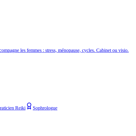
ccompagne les femmes : stress, ménopause, cycles. Cabinet ou visio.
raticien Reiki
Sophrologue