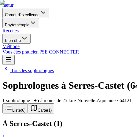
nætur
Carnet d'excellence
Phytothérapie
Recettes
Bien-être
Méthode
Vous êtes praticien ?
SE CONNECTER
Tous les sophrologues
Sophrologues à Serres-Castet (6
1
sophrologue
·
+
5
à moins de 25 km
· Nouvelle-Aquitaine
· 64121
Liste
(
6
)
Carte
(
1
)
À Serres-Castet
(
1
)
1