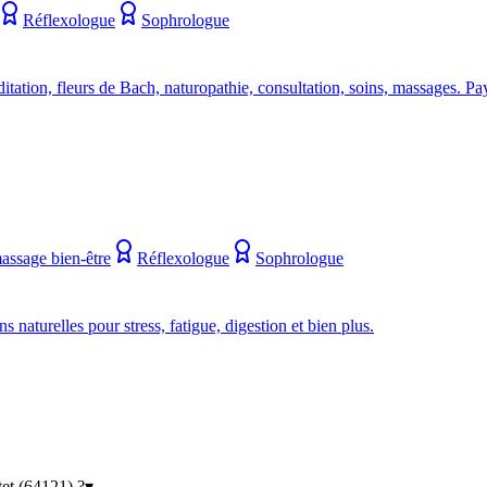
Réflexologue
Sophrologue
itation, fleurs de Bach, naturopathie, consultation, soins, massages.
massage bien-être
Réflexologue
Sophrologue
aturelles pour stress, fatigue, digestion et bien plus.
et (64121) ?
▾