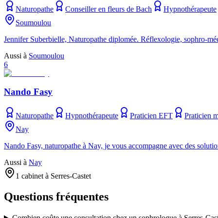
Naturopathe
Conseiller en fleurs de Bach
Hypnothérapeute
Soumoulou
Jennifer Suberbielle, Naturopathe diplomée. Réflexologie, sophro-méd
Aussi à
Soumoulou
6
Nando Fasy
Naturopathe
Hypnothérapeute
Praticien EFT
Praticien 
Nay
Nando Fasy, naturopathe à Nay, je vous accompagne avec des solutions n
Aussi à
Nay
1 cabinet à Serres-Castet
Questions fréquentes
Combien coûte une consultation chez un sophrologue à Serres-Cast