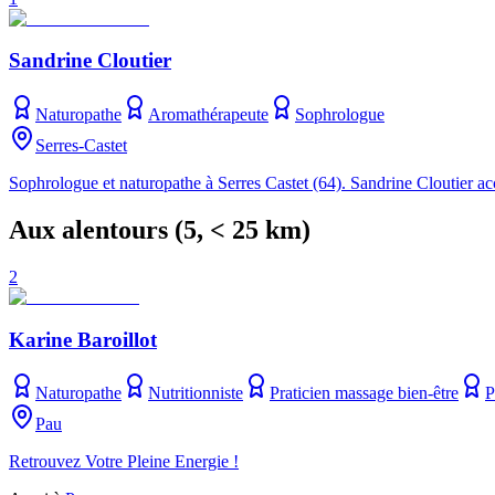
Sandrine Cloutier
Naturopathe
Aromathérapeute
Sophrologue
Serres-Castet
Sophrologue et naturopathe à Serres Castet (64). Sandrine Cloutier a
Aux alentours
(
5
, < 25 km)
2
Karine Baroillot
Naturopathe
Nutritionniste
Praticien massage bien-être
P
Pau
Retrouvez Votre Pleine Energie !