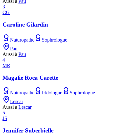
Aussi à
Pau
3
CG
Caroline Gilardin
Naturopathe
Sophrologue
Pau
Aussi à
Pau
4
MR
Magalie Roca Carette
Naturopathe
Iridologue
Sophrologue
Lescar
Aussi à
Lescar
5
JS
Jennifer Suberbielle