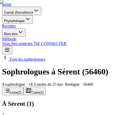
nætur
Carnet d'excellence
Phytothérapie
Recettes
Bien-être
Méthode
Vous êtes praticien ?
SE CONNECTER
Tous les sophrologues
Sophrologues à Sérent (56460)
1
sophrologue
·
+
1
à moins de 25 km
· Bretagne
· 56460
Liste
(
2
)
Carte
(
1
)
À Sérent
(
1
)
1