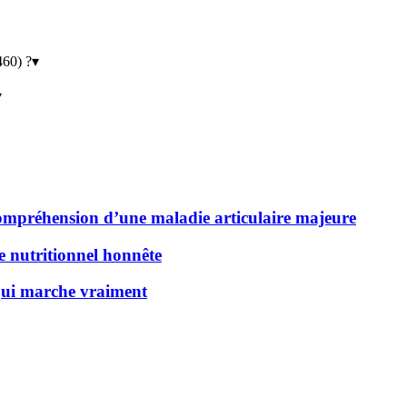
460) ?
▾
▾
 compréhension d’une maladie articulaire majeure
de nutritionnel honnête
 qui marche vraiment