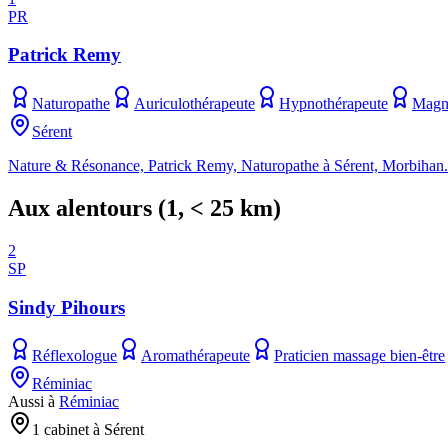
PR
Patrick Remy
Naturopathe
Auriculothérapeute
Hypnothérapeute
Magné
Sérent
Nature & Résonance, Patrick Remy, Naturopathe à Sérent, Morbihan. B
Aux alentours
(
1
, < 25 km)
2
SP
Sindy Pihours
Réflexologue
Aromathérapeute
Praticien massage bien-être
Réminiac
Aussi à
Réminiac
1 cabinet à Sérent