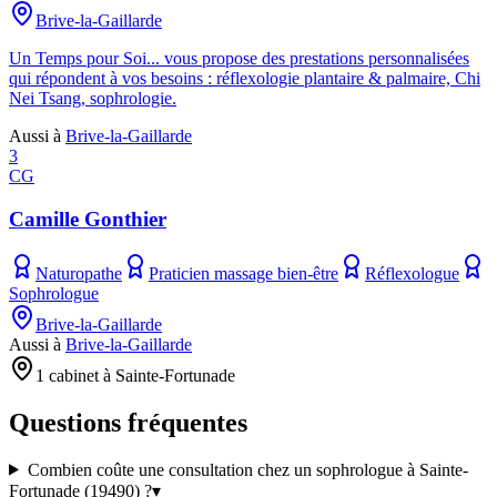
Brive-la-Gaillarde
Un Temps pour Soi... vous propose des prestations personnalisées
qui répondent à vos besoins : réflexologie plantaire & palmaire, Chi
Nei Tsang, sophrologie.
Aussi à
Brive-la-Gaillarde
3
CG
Camille Gonthier
Naturopathe
Praticien massage bien-être
Réflexologue
Sophrologue
Brive-la-Gaillarde
Aussi à
Brive-la-Gaillarde
1 cabinet à Sainte-Fortunade
Questions fréquentes
Combien coûte une consultation chez un sophrologue à Sainte-
Fortunade (19490) ?
▾