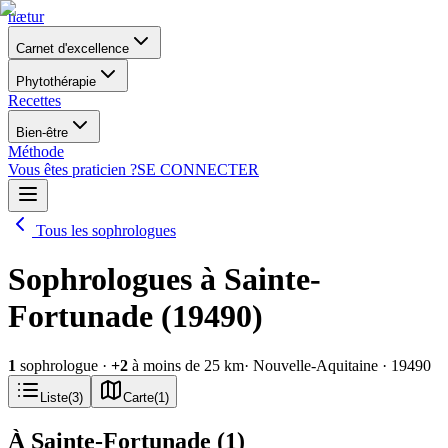
nætur
Carnet d'excellence
Phytothérapie
Recettes
Bien-être
Méthode
Vous êtes praticien ?
SE CONNECTER
Tous les sophrologues
Sophrologues à Sainte-
Fortunade (19490)
1
sophrologue
·
+
2
à moins de 25 km
· Nouvelle-Aquitaine
· 19490
Liste
(
3
)
Carte
(
1
)
À Sainte-Fortunade
(
1
)