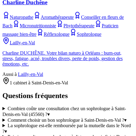
Charline Duchêne
Naturopathe
Aromathérapeute
Conseiller en fleurs de
Bach
Micronutritionniste
Phytothérapeute
Praticien
massage bien-être
Réflexologue
Sophrologue
Lailly-en-Val
Charline DUCHÊNE. Votre bilan naturo à Orléans : burn-out,
stress, fatigue, acné, troubles divers, perte de poids, gestion des
émotions, etc.
Aussi à
Lailly-en-Val
1 cabinet à Saint-Denis-en-Val
Questions fréquentes
Combien coûte une consultation chez un sophrologue à Saint-
Denis-en-Val (45560) ?
▾
Comment choisir un bon sophrologue à Saint-Denis-en-Val ?
▾
La sophrologue est-elle remboursée par la mutuelle dans le Nord
?
▾