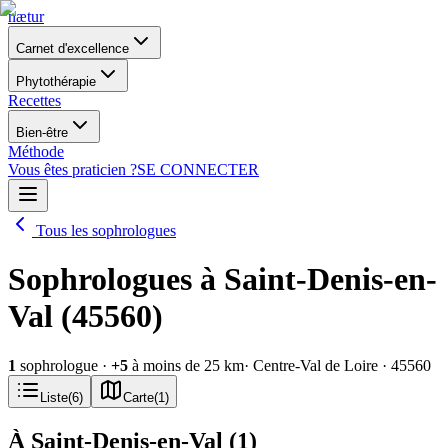
nætur
Carnet d'excellence
Phytothérapie
Recettes
Bien-être
Méthode
Vous êtes praticien ?
SE CONNECTER
Tous les sophrologues
Sophrologues à Saint-Denis-en-
Val (45560)
1
sophrologue
·
+
5
à moins de 25 km
· Centre-Val de Loire
· 45560
Liste
(
6
)
Carte
(
1
)
À Saint-Denis-en-Val
(
1
)