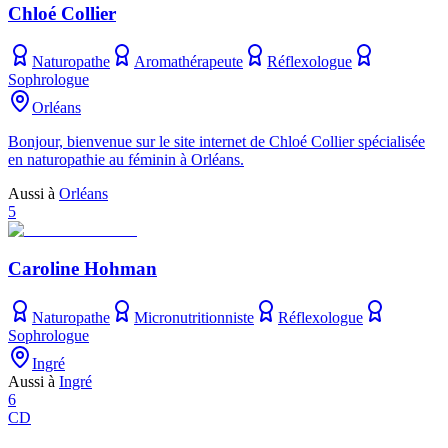
Chloé Collier
Naturopathe
Aromathérapeute
Réflexologue
Sophrologue
Orléans
Bonjour, bienvenue sur le site internet de Chloé Collier spécialisée
en naturopathie au féminin à Orléans.
Aussi à
Orléans
5
Caroline Hohman
Naturopathe
Micronutritionniste
Réflexologue
Sophrologue
Ingré
Aussi à
Ingré
6
CD