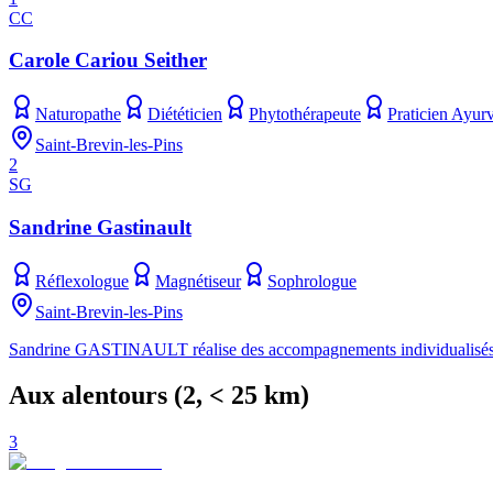
CC
Carole Cariou Seither
Naturopathe
Diététicien
Phytothérapeute
Praticien Ayur
Saint-Brevin-les-Pins
2
SG
Sandrine Gastinault
Réflexologue
Magnétiseur
Sophrologue
Saint-Brevin-les-Pins
Sandrine GASTINAULT réalise des accompagnements individualisés grâce 
Aux alentours
(
2
, < 25 km)
3