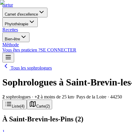
nætur
Carnet d'excellence
Phytothérapie
Recettes
Bien-être
Méthode
Vous êtes praticien ?
SE CONNECTER
Tous les sophrologues
Sophrologues à Saint-Brevin-les
2
sophrologues
·
+
2
à moins de 25 km
· Pays de la Loire
· 44250
Liste
(
4
)
Carte
(
2
)
À Saint-Brevin-les-Pins
(
2
)
1