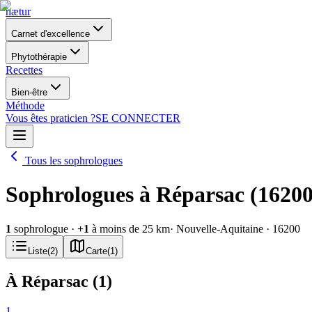
nætur
Carnet d'excellence
Phytothérapie
Recettes
Bien-être
Méthode
Vous êtes praticien ?
SE CONNECTER
Tous les sophrologues
Sophrologues à Réparsac (16200
1
sophrologue
·
+
1
à moins de 25 km
· Nouvelle-Aquitaine
· 16200
Liste
(
2
)
Carte
(
1
)
À Réparsac
(
1
)
1