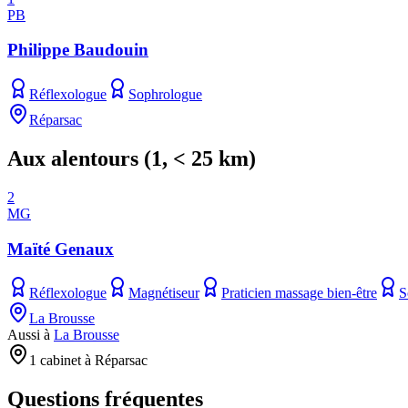
PB
Philippe Baudouin
Réflexologue
Sophrologue
Réparsac
Aux alentours
(
1
, < 25 km)
2
MG
Maïté Genaux
Réflexologue
Magnétiseur
Praticien massage bien-être
S
La Brousse
Aussi à
La Brousse
1 cabinet à Réparsac
Questions fréquentes