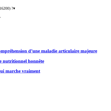
16200) ?
▾
▾
 compréhension d’une maladie articulaire majeure
de nutritionnel honnête
 qui marche vraiment