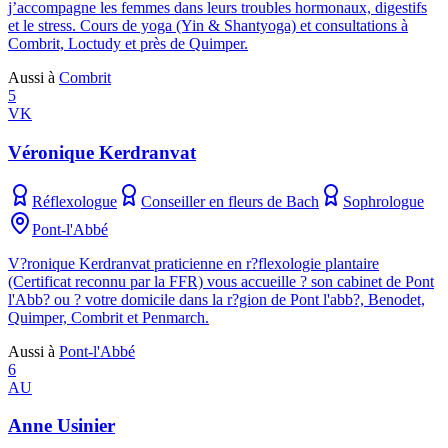
j’accompagne les femmes dans leurs troubles hormonaux, digestifs
et le stress. Cours de yoga (Yin & Shantyoga) et consultations à
Combrit, Loctudy et près de Quimper.
Aussi à
Combrit
5
VK
Véronique Kerdranvat
Réflexologue
Conseiller en fleurs de Bach
Sophrologue
Pont-l'Abbé
V?ronique Kerdranvat praticienne en r?flexologie plantaire
(Certificat reconnu par la FFR) vous accueille ? son cabinet de Pont
l'Abb? ou ? votre domicile dans la r?gion de Pont l'abb?, Benodet,
Quimper, Combrit et Penmarch.
Aussi à
Pont-l'Abbé
6
AU
Anne Usinier