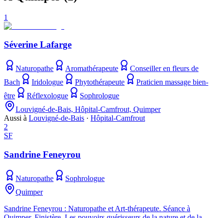
1
Séverine Lafarge
Naturopathe
Aromathérapeute
Conseiller en fleurs de
Bach
Iridologue
Phytothérapeute
Praticien massage bien-
être
Réflexologue
Sophrologue
Louvigné-de-Bais, Hôpital-Camfrout, Quimper
Aussi à
Louvigné-de-Bais
·
Hôpital-Camfrout
2
SF
Sandrine Feneyrou
Naturopathe
Sophrologue
Quimper
Sandrine Feneyrou : Naturopathe et Art-thérapeute. Séance à
Quimper, Finistère. Les pouvoirs guérisseurs de la nature et de la