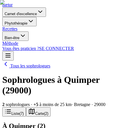
nætur
Carnet d'excellence
Phytothérapie
Recettes
Bien-être
Méthode
Vous êtes praticien ?
SE CONNECTER
Tous les sophrologues
Sophrologues à Quimper
(29000)
2
sophrologues
·
+
5
à moins de 25 km
· Bretagne
· 29000
Liste
(
7
)
Carte
(
2
)
À Quimper
(
2
)