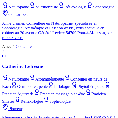
Naturopathe
Nutritionniste
Réflexologue
Sophrologue
Concarneau
Anne Usinier, Conseillère en Naturopathie, spécialisée en
Sophrologie, Art thérapie et Relation d'aide, vous accueille en
cabinet au 20 avenue Général Leclerc 54700 Pont-à-Mousson, sur
rendez-vous.
Aussi à
Concarneau
7
CL
Catherine Lefresne
Naturopathe
Aromathérapeute
Conseiller en fleurs de
Bach
Gemmothérapeute
Iridologue
Phytothérapeute
Praticien Ayurvéda
Praticien massage bien-être
Praticien
Shiatsu
Réflexologue
Sophrologue
Plomeur
Bienvenue sur le site de votre naturopathe, Catherine LEFRESNE à