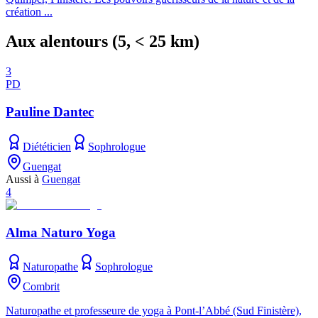
création ...
Aux alentours
(
5
, < 25 km)
3
PD
Pauline Dantec
Diététicien
Sophrologue
Guengat
Aussi à
Guengat
4
Alma Naturo Yoga
Naturopathe
Sophrologue
Combrit
Naturopathe et professeure de yoga à Pont-l’Abbé (Sud Finistère),