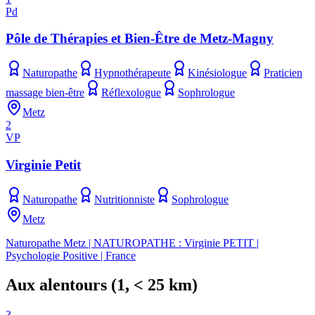
Pd
Pôle de Thérapies et Bien-Être de Metz-Magny
Naturopathe
Hypnothérapeute
Kinésiologue
Praticien
massage bien-être
Réflexologue
Sophrologue
Metz
2
VP
Virginie Petit
Naturopathe
Nutritionniste
Sophrologue
Metz
Naturopathe Metz | NATUROPATHE : Virginie PETIT |
Psychologie Positive | France
Aux alentours
(
1
, < 25 km)
3