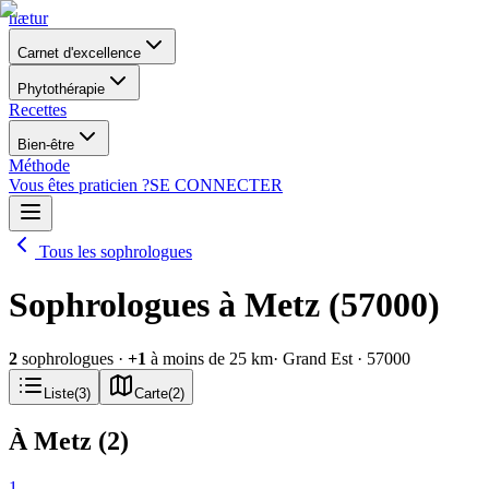
nætur
Carnet d'excellence
Phytothérapie
Recettes
Bien-être
Méthode
Vous êtes praticien ?
SE CONNECTER
Tous les sophrologues
Sophrologues à Metz (57000)
2
sophrologues
·
+
1
à moins de 25 km
· Grand Est
· 57000
Liste
(
3
)
Carte
(
2
)
À Metz
(
2
)
1