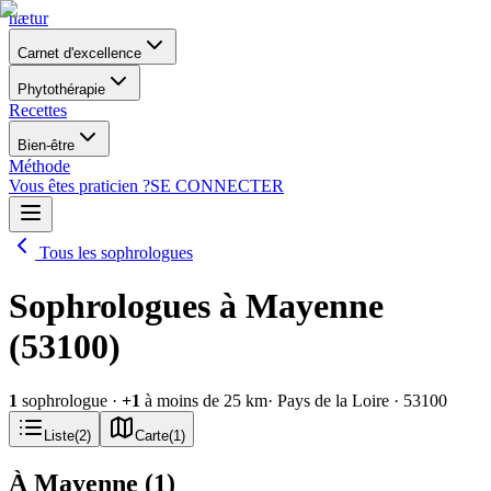
nætur
Carnet d'excellence
Phytothérapie
Recettes
Bien-être
Méthode
Vous êtes praticien ?
SE CONNECTER
Tous les sophrologues
Sophrologues à Mayenne
(53100)
1
sophrologue
·
+
1
à moins de 25 km
· Pays de la Loire
· 53100
Liste
(
2
)
Carte
(
1
)
À Mayenne
(
1
)