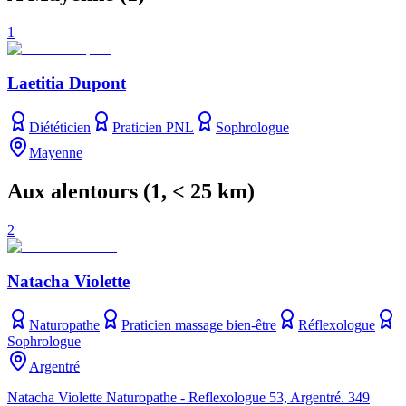
1
Laetitia Dupont
Diététicien
Praticien PNL
Sophrologue
Mayenne
Aux alentours
(
1
, < 25 km)
2
Natacha Violette
Naturopathe
Praticien massage bien-être
Réflexologue
Sophrologue
Argentré
Natacha Violette Naturopathe - Reflexologue 53, Argentré. 349