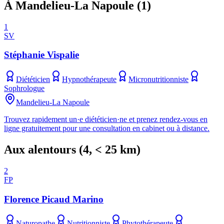
À Mandelieu-La Napoule
(
1
)
1
SV
Stéphanie Vispalie
Diététicien
Hypnothérapeute
Micronutritionniste
Sophrologue
Mandelieu-La Napoule
Trouvez rapidement un·e diététicien·ne et prenez rendez-vous en
ligne gratuitement pour une consultation en cabinet ou à distance.
Aux alentours
(
4
, < 25 km)
2
FP
Florence Picaud Marino
Naturopathe
Nutritionniste
Phytothérapeute