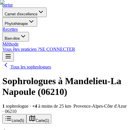
nætur
Carnet d'excellence
Phytothérapie
Recettes
Bien-être
Méthode
Vous êtes praticien ?
SE CONNECTER
Tous les sophrologues
Sophrologues à Mandelieu-La
Napoule (06210)
1
sophrologue
·
+
4
à moins de 25 km
· Provence-Alpes-Côte d'Azur
· 06210
Liste
(
5
)
Carte
(
1
)