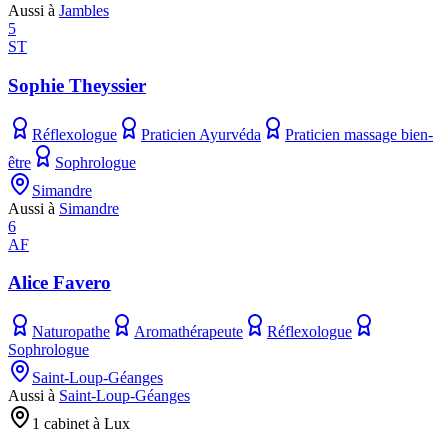
Aussi à
Jambles
5
ST
Sophie Theyssier
Réflexologue
Praticien Ayurvéda
Praticien massage bien-
être
Sophrologue
Simandre
Aussi à
Simandre
6
AF
Alice Favero
Naturopathe
Aromathérapeute
Réflexologue
Sophrologue
Saint-Loup-Géanges
Aussi à
Saint-Loup-Géanges
1 cabinet à Lux