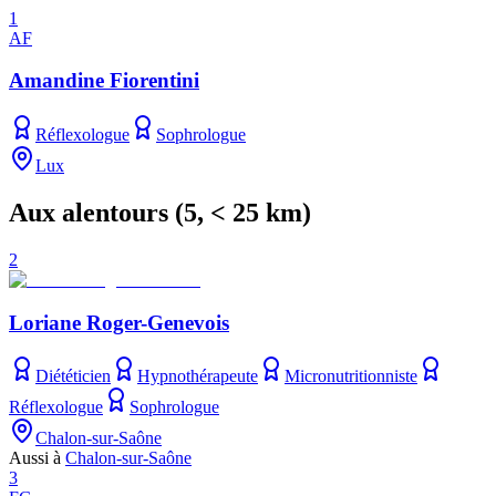
1
AF
Amandine Fiorentini
Réflexologue
Sophrologue
Lux
Aux alentours
(
5
, < 25 km)
2
Loriane Roger-Genevois
Diététicien
Hypnothérapeute
Micronutritionniste
Réflexologue
Sophrologue
Chalon-sur-Saône
Aussi à
Chalon-sur-Saône
3