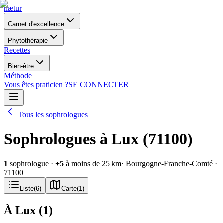
nætur
Carnet d'excellence
Phytothérapie
Recettes
Bien-être
Méthode
Vous êtes praticien ?
SE CONNECTER
Tous les sophrologues
Sophrologues à Lux (71100)
1
sophrologue
·
+
5
à moins de 25 km
· Bourgogne-Franche-Comté
·
71100
Liste
(
6
)
Carte
(
1
)
À Lux
(
1
)