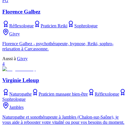
FG
Florence Galbez
Réflexologue
Praticien Reiki
Sophrologue
Givry
Florence Galbez - psychothérapeute, hypnose, Reiki, sophro-
relaxation à Carcassonne.
Aussi à
Givry
4
Virginie Leloup
Naturopathe
Praticien massage bien-être
Réflexologue
Sophrologue
Jambles
Naturopathe et sonothérapeute à Jambles (Chalon-sur-Saône), je
vous aide à rebooster votre vitalité ou pour vos besoins du moment.