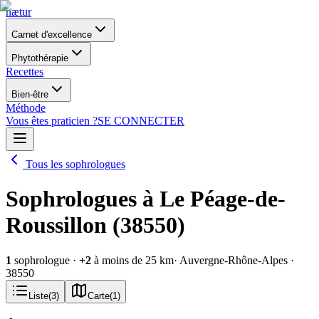
nætur
Carnet d'excellence
Phytothérapie
Recettes
Bien-être
Méthode
Vous êtes praticien ?
SE CONNECTER
Tous les sophrologues
Sophrologues à Le Péage-de-
Roussillon (38550)
1
sophrologue
·
+
2
à moins de 25 km
· Auvergne-Rhône-Alpes
·
38550
Liste
(
3
)
Carte
(
1
)