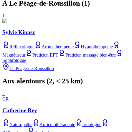
À Le Péage-de-Roussillon
(
1
)
1
Sylvie Kinasz
Réflexologue
Aromathérapeute
Hypnothérapeute
Magnétiseur
Praticien EFT
Praticien massage bien-être
Sophrologue
Le Péage-de-Roussillon
Aux alentours
(
2
, < 25 km)
2
CR
Catherine Rey
Naturopathe
Auriculothérapeute
Iridologue