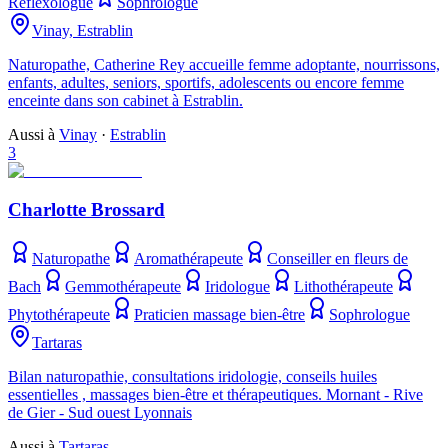
Réflexologue
Sophrologue
Vinay, Estrablin
Naturopathe, Catherine Rey accueille femme adoptante, nourrissons,
enfants, adultes, seniors, sportifs, adolescents ou encore femme
enceinte dans son cabinet à Estrablin.
Aussi à
Vinay
·
Estrablin
3
Charlotte Brossard
Naturopathe
Aromathérapeute
Conseiller en fleurs de
Bach
Gemmothérapeute
Iridologue
Lithothérapeute
Phytothérapeute
Praticien massage bien-être
Sophrologue
Tartaras
Bilan naturopathie, consultations iridologie, conseils huiles
essentielles , massages bien-être et thérapeutiques. Mornant - Rive
de Gier - Sud ouest Lyonnais
Aussi à
Tartaras