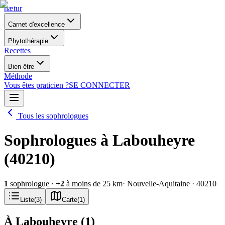
nætur
Carnet d'excellence
Phytothérapie
Recettes
Bien-être
Méthode
Vous êtes praticien ?
SE CONNECTER
Tous les sophrologues
Sophrologues à Labouheyre
(40210)
1
sophrologue
·
+
2
à moins de 25 km
· Nouvelle-Aquitaine
· 40210
Liste
(
3
)
Carte
(
1
)
À Labouheyre
(
1
)