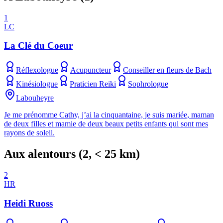
1
LC
La Clé du Coeur
Réflexologue
Acupuncteur
Conseiller en fleurs de Bach
Kinésiologue
Praticien Reiki
Sophrologue
Labouheyre
Je me prénomme Cathy, j’ai la cinquantaine, je suis mariée, maman
de deux filles et mamie de deux beaux petits enfants qui sont mes
rayons de soleil.
Aux alentours
(
2
, < 25 km)
2
HR
Heidi Ruoss