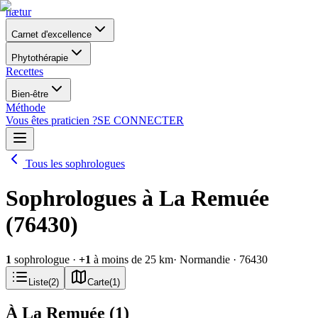
nætur
Carnet d'excellence
Phytothérapie
Recettes
Bien-être
Méthode
Vous êtes praticien ?
SE CONNECTER
Tous les sophrologues
Sophrologues à La Remuée
(76430)
1
sophrologue
·
+
1
à moins de 25 km
· Normandie
· 76430
Liste
(
2
)
Carte
(
1
)
À La Remuée
(
1
)