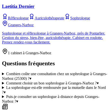
Laetitia Dornier
Réflexologue
Auriculothérapeute
Sophrologue
Granges-Narboz
Sophrologue et réflexologue à Granges-Narboz, près de Pontarlier.
Gestion du stress, bien-être, auriculothérapie. Cabinet en roulotte.
Prenez rendez-vous facilement.
1 cabinet à Granges-Narboz
Questions fréquentes
Combien coûte une consultation chez un sophrologue à Granges-
Narboz (25300) ?
▾
Comment choisir un bon sophrologue à Granges-Narboz ?
▾
La sophrologue est-elle remboursée par la mutuelle dans le Nord
?
▾
Puis-je consulter un sophrologue à distance depuis Granges-
Narboz ?
▾