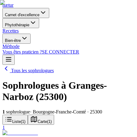
nætur
Carnet d'excellence
Phytothérapie
Recettes
Bien-être
Méthode
Vous êtes praticien ?
SE CONNECTER
Tous les sophrologues
Sophrologues à Granges-
Narboz (25300)
1
sophrologue
· Bourgogne-Franche-Comté
· 25300
Liste
(
1
)
Carte
(
1
)
1