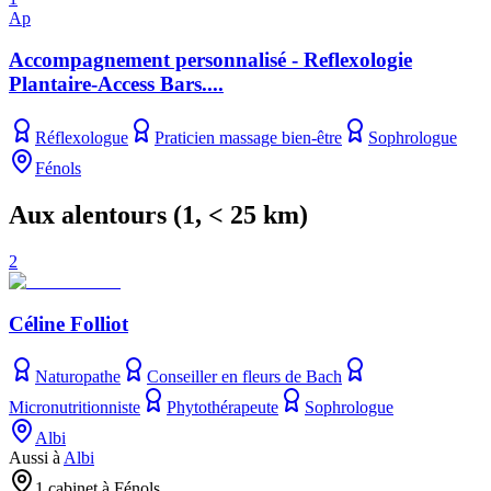
Ap
Accompagnement personnalisé - Reflexologie
Plantaire-Access Bars....
Réflexologue
Praticien massage bien-être
Sophrologue
Fénols
Aux alentours
(
1
, < 25 km)
2
Céline Folliot
Naturopathe
Conseiller en fleurs de Bach
Micronutritionniste
Phytothérapeute
Sophrologue
Albi
Aussi à
Albi
1 cabinet à Fénols