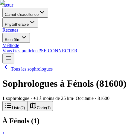
nætur
Carnet d'excellence
Phytothérapie
Recettes
Bien-être
Méthode
Vous êtes praticien ?
SE CONNECTER
Tous les sophrologues
Sophrologues à Fénols (81600)
1
sophrologue
·
+
1
à moins de 25 km
· Occitanie
· 81600
Liste
(
2
)
Carte
(
1
)
À Fénols
(
1
)
1