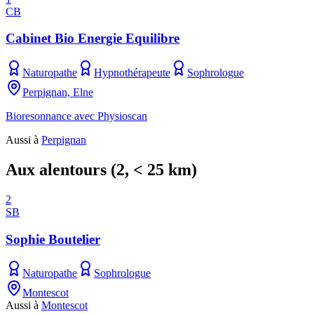
CB
Cabinet Bio Energie Equilibre
Naturopathe
Hypnothérapeute
Sophrologue
Perpignan, Elne
Bioresonnance avec Physioscan
Aussi à
Perpignan
Aux alentours
(
2
, < 25 km)
2
SB
Sophie Boutelier
Naturopathe
Sophrologue
Montescot
Aussi à
Montescot