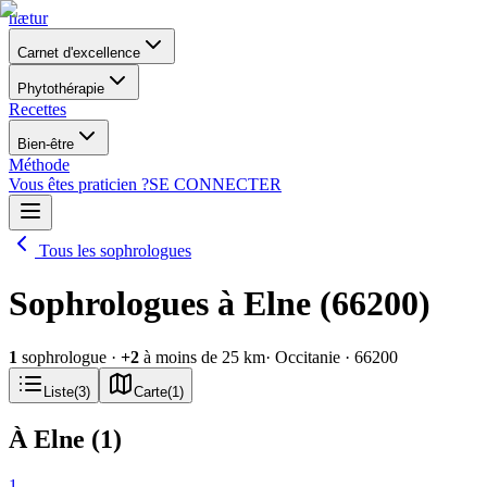
nætur
Carnet d'excellence
Phytothérapie
Recettes
Bien-être
Méthode
Vous êtes praticien ?
SE CONNECTER
Tous les sophrologues
Sophrologues à Elne (66200)
1
sophrologue
·
+
2
à moins de 25 km
· Occitanie
· 66200
Liste
(
3
)
Carte
(
1
)
À Elne
(
1
)
1