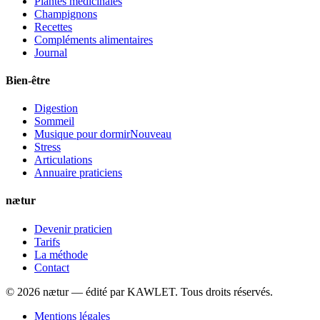
Plantes médicinales
Champignons
Recettes
Compléments alimentaires
Journal
Bien-être
Digestion
Sommeil
Musique pour dormir
Nouveau
Stress
Articulations
Annuaire praticiens
nætur
Devenir praticien
Tarifs
La méthode
Contact
©
2026
nætur — édité par
KAWLET
. Tous droits réservés.
Mentions légales