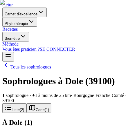
nætur
Carnet d'excellence
Phytothérapie
Recettes
Bien-être
Méthode
Vous êtes praticien ?
SE CONNECTER
Tous les sophrologues
Sophrologues à Dole (39100)
1
sophrologue
·
+
1
à moins de 25 km
· Bourgogne-Franche-Comté
·
39100
Liste
(
2
)
Carte
(
1
)
À Dole
(
1
)