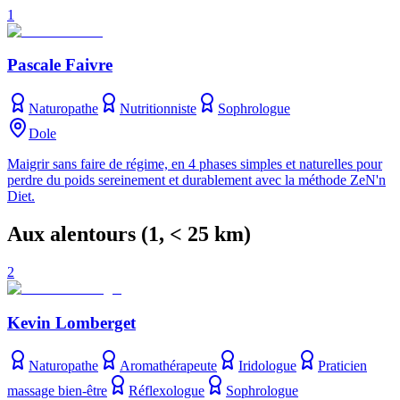
1
Pascale Faivre
Naturopathe
Nutritionniste
Sophrologue
Dole
Maigrir sans faire de régime, en 4 phases simples et naturelles pour
perdre du poids sereinement et durablement avec la méthode ZeN'n
Diet.
Aux alentours
(
1
, < 25 km)
2
Kevin Lomberget
Naturopathe
Aromathérapeute
Iridologue
Praticien
massage bien-être
Réflexologue
Sophrologue