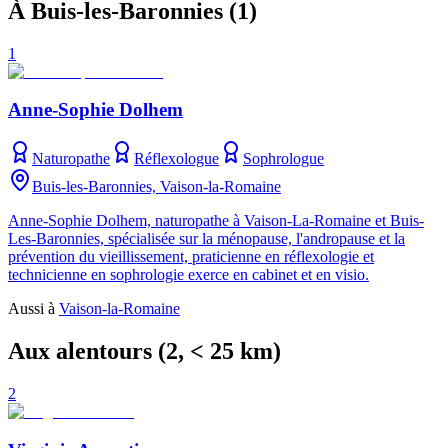
À Buis-les-Baronnies
(
1
)
1
Anne-Sophie Dolhem
Naturopathe
Réflexologue
Sophrologue
Buis-les-Baronnies, Vaison-la-Romaine
Anne-Sophie Dolhem, naturopathe à Vaison-La-Romaine et Buis-
Les-Baronnies, spécialisée sur la ménopause, l'andropause et la
prévention du vieillissement, praticienne en réflexologie et
technicienne en sophrologie exerce en cabinet et en visio.
Aussi à
Vaison-la-Romaine
Aux alentours
(
2
, < 25 km)
2