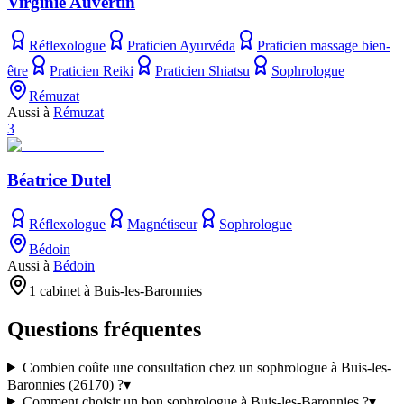
Virginie Auvertin
Réflexologue
Praticien Ayurvéda
Praticien massage bien-
être
Praticien Reiki
Praticien Shiatsu
Sophrologue
Rémuzat
Aussi à
Rémuzat
3
Béatrice Dutel
Réflexologue
Magnétiseur
Sophrologue
Bédoin
Aussi à
Bédoin
1 cabinet à Buis-les-Baronnies
Questions fréquentes
Combien coûte une consultation chez un sophrologue à Buis-les-
Baronnies (26170) ?
▾
Comment choisir un bon sophrologue à Buis-les-Baronnies ?
▾