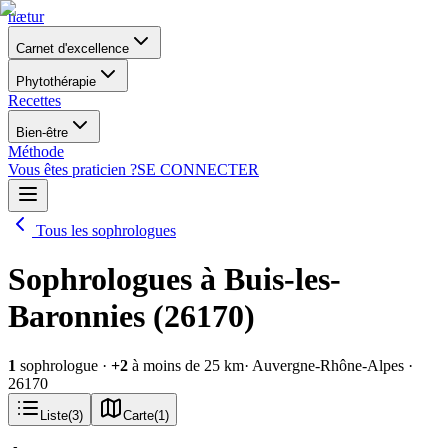
nætur
Carnet d'excellence
Phytothérapie
Recettes
Bien-être
Méthode
Vous êtes praticien ?
SE CONNECTER
Tous les sophrologues
Sophrologues à Buis-les-
Baronnies (26170)
1
sophrologue
·
+
2
à moins de 25 km
· Auvergne-Rhône-Alpes
·
26170
Liste
(
3
)
Carte
(
1
)