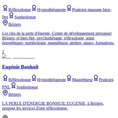
Réflexologue
Hypnothérapeute
Praticien massage bien-
être
Sophrologue
Béziers
Les cles de la perle d'énergie, Centre de développement personnel
Béziers, et bien être, psychothérapie, réflexologie, soins
énergétiques, numérologie, magnétiseur, ateliers, stages, formations.
2
Eugénie Bonhuil
Réflexologue
Hypnothérapeute
Magnétiseur
Praticien
PNL
Sophrologue
Béziers
LA PERLE D'ENERGIE BONHUIL EUGENIE, à Béziers,
propose les services d'une réflexologue.