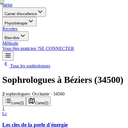
nætur
Carnet d'excellence
Phytothérapie
Recettes
Bien-être
Méthode
Vous êtes praticien ?
SE CONNECTER
Tous les sophrologues
Sophrologues à Béziers (34500)
2
sophrologues
· Occitanie
· 34500
Liste
(
2
)
Carte
(
2
)
1
Lc
Les cles de la perle d'énergie